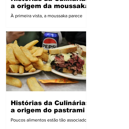
a origem da moussaka
À primeira vista, a moussaka parece
representar tudo o que se espera da
culinária grega: camadas generosas de
berinjela, carne temperada e um topo
dourado de molho cremoso gratinado.
Presente em tavernas, restaurantes e
mesas familiares por toda a Grécia, ela
é frequentemente apresentada como
um dos pratos mais tradicionais do país.
Mas sua história revela algo mais
complexo. Assim como o Mediterrâneo
que a cerca, a moussaka é resultado de
encontros culturais, influências cru
Histórias da Culinária:
a origem do pastrami
Poucos alimentos estão tão associados
à cidade de Nova York quanto o