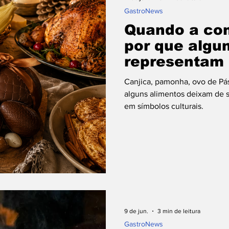
⁠GastroNews
Quando a com
por que algu
representam 
que um sabo
Canjica, pamonha, ovo de Pá
alguns alimentos deixam de s
em símbolos culturais.
9 de jun.
3 min de leitura
⁠GastroNews