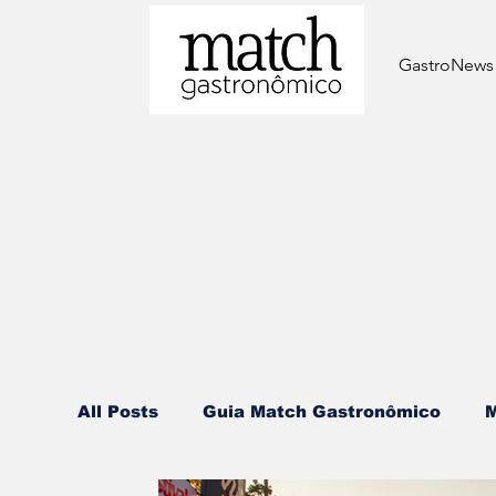
GastroNews
All Posts
⁠Guia Match Gastronômico
M