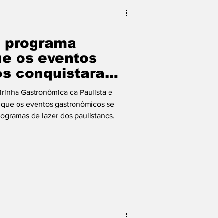
ileira
Italiana
u programa
ia dos Pais
que os eventos
os conquistaram
 Bacon
s paulistanos
eirinha Gastronômica da Paulista e
r que os eventos gastronômicos se
rogramas de lazer dos paulistanos.
tch Convida