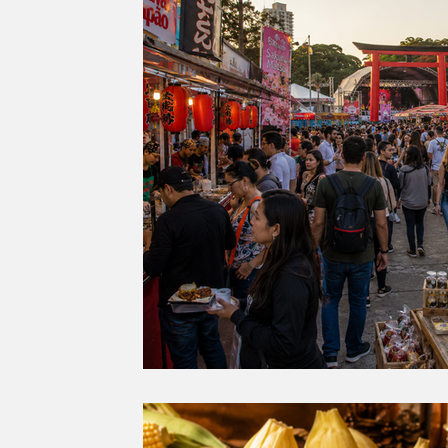
Eventos
⁠Insiders
Campeões do M
Mexicana
Japonesa
Arabe
C
Dia dos Avós
dia do amigo
Dia d
Dia do Pão de Queijo
Festa Junina
Panela de Pressão