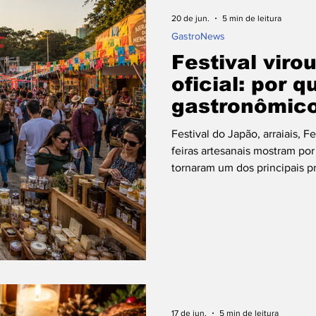
atch Gastronômico
Receitas dos Chefes
Bras
20 de jun.
5 min de leitura
⁠GastroNews
Festival viro
arnes
Dia dos Namorados
Dia das Mães
D
oficial: por 
gastronômic
o Fondue
Drinks
Cafés
Vinhos
Dia do
o coração do
Festival do Japão, arraiais, F
feiras artesanais mostram po
tornaram um dos principais p
Conheça Seu Chef!
Histórias Culinárias
Ma
17 de jun.
5 min de leitura