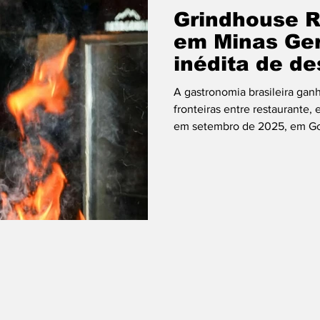
Grindhouse R
em Minas Ger
inédita de de
experiência 
A gastronomia brasileira gan
da Mantiquei
fronteiras entre restaurante,
em setembro de 2025, em Gon
Grindhouse Ranch nasce com 
primeiro restaurante de deso
meio à Serra da Mantiqueira,
Ranch, o projeto liderado po
uma imersão de fim de sema