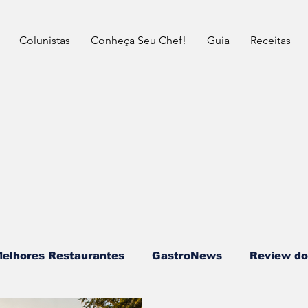
Colunistas
Conheça Seu Chef!
Guia
Receitas
elhores Restaurantes
⁠GastroNews
Review do