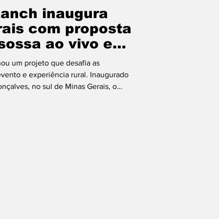
anch inaugura
ais com proposta
sossa ao vivo e
imersiva na Serra
hou um projeto que desafia as
ra
 evento e experiência rural. Inaugurado
çalves, no sul de Minas Gerais, o
uma proposta ambiciosa: ser o
ssa ao vivo do mundo. Instalado em
 dentro do complexo Punta Blanca
r Santi Roig transforma o churrasco em
na que combina téc