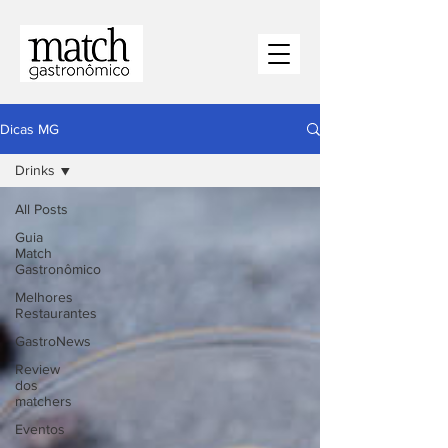
Dicas MG
Drinks
All Posts
⁠Guia
Match
Gastronômico
Melhores
Restaurantes
⁠GastroNews
Review
dos
matchers
Eventos