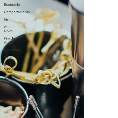
Economia
Comportamento
his
Ano
Novo
Fim de
Ano
Réveillon
Natal
Dia do
Vinho
con