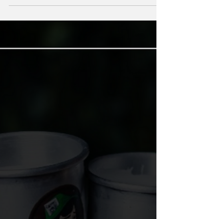
ingredientes locais e narrativas culturais,
transformando a coquetelaria em experiência
única.