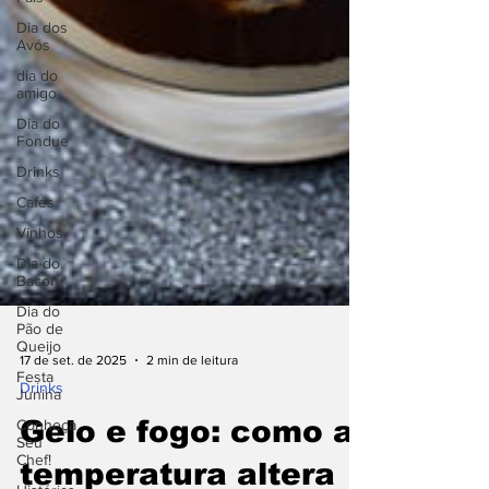
Dia dos
Avós
dia do
amigo
Dia do
Fondue
Drinks
Cafés
Vinhos
Dia do
Bacon
Dia do
Pão de
Queijo
Festa
Junina
17 de set. de 2025
2 min de leitura
Conheça
Drinks
Seu
Chef!
Gelo e fogo: como a