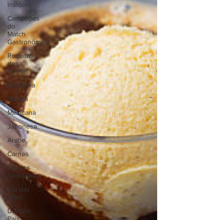
⁠Insiders
Campeões
do
Match
Gastronômico
Receitas
dos
Chefes
Brasileira
Italiana
Mexicana
Japonesa
Arabe
Carnes
Dia dos
Namorados
Dia das
Mães
Dia dos
Pais