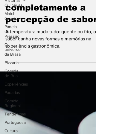
Histórias
Culinárias
temperatura altera
Match
completamente a
Convida
Panela
percepção de sabor
de
Pressão
A temperatura muda tudo: quente ou frio, o
O
universo
sabor ganha novas formas e memórias na
da Brasa
experiência gastronômica.
Pizzaria
Comida
de Rua
Experiências
Padarias
Comida
Regional
Tendências
Portuguesa
Cultura