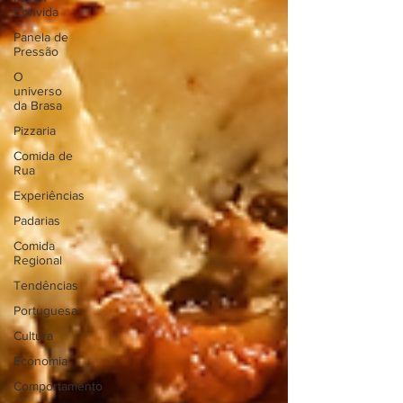
Convida
Panela de
Pressão
O
universo
da Brasa
Pizzaria
Comida de
Rua
Experiências
Padarias
Comida
Regional
Tendências
Portuguesa
Cultura
Economia
Comportamento