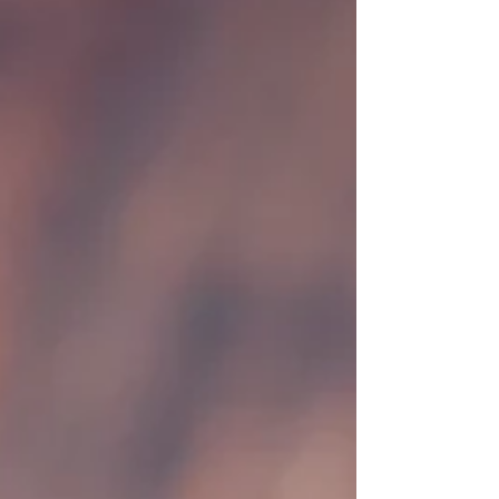
Grécia, ela é frequentemente apresentada
como um dos pratos mais tradicionais do país.
Mas sua história revela algo mais complexo.
Assim como o Mediterrâneo que a cerca, a
moussaka é resultado de encontros culturais,
influências cru