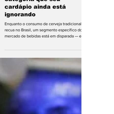
⁠GastroNews
Bebida Sem Álcool: A
categoria que seu
cardápio ainda está
ignorando
Enquanto o consumo de cerveja tradicional
recua no Brasil, um segmento específico do
mercado de bebidas está em disparada — e a
maioria dos cardápios ainda trata como
coadjuvante. A produção de cerveja sem
álcool cresceu 536,9% entre 2023 e 2024,
saltando de 118,9 milhões para 757,4 milhões
de litros, segundo o Anuário da Cerveja. O
resultado colocou o Brasil como segundo
maior mercado mundial da categoria, atrás
apenas da Alemanha — em 2018, o país
ocupava a sétima posição.