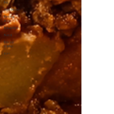
his
Ano Novo
Fim de
Ano
Réveillon
Natal
Dia do
Vinho
con