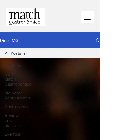
Dicas MG
All Posts
All Posts
⁠Guia
Match
Gastronômico
Melhores
Restaurantes
⁠GastroNews
Review
dos
matchers
Eventos