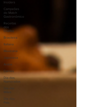
⁠Insiders
Campeões
do Match
Gastronômico
Receitas
dos
Chefes
Brasileira
Italiana
Mexicana
Japonesa
Arabe
Carnes
Dia dos
Namorados
Dia das
Mães
Dia dos
Pais