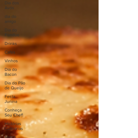
Dia dos
Avós
dia do
amigo
Dia do
Fondue
Drinks
Cafés
Vinhos
Dia do
Bacon
Dia do Pão
de Queijo
Festa
Junina
Conheça
Seu Chef!
Histórias
Culinárias
Match