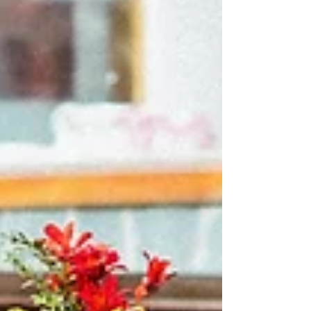
cidade de Nova York quanto o sanduíche de
pastrami. Servido em delicatessens
centenárias, empilhado em fatias generosas
sobre pão de centeio e acompanhado de
mostarda, ele se tornou parte da identidade
gastronômica americana. Mas sua história
começou muito antes dos arranha-céus de
Manhattan, em uma jornada que atravessa a
Europa Oriental, movimentos migratórios e a
busca de comunidades inteiras por uma nova
vida. A origem do pastrami e