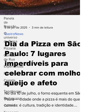
Culinárias
Match
Convida
Panela
de
Pressão
O
universo
8 de jul. de 2025
3 min de leitura
da Brasa
⁠GastroNews
Pizzaria
Dia da Pizza em São
Comida
de Rua
Paulo: 7 lugares
Experiências
imperdíveis para
Padarias
Comida
celebrar com molho,
Regional
Tendências
queijo e afeto
Portuguesa
No dia 10 de julho, o forno esquenta em São
Cultura
Paulo — cidade onde a pizza é mais do que