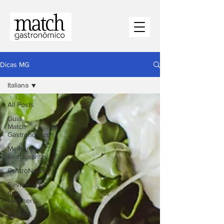
Dicas MG
Italiana
All Posts
⁠Guia
Match
Gastronômico
Melhores
Restaurantes
⁠GastroNews
Review
dos
matchers
Eventos