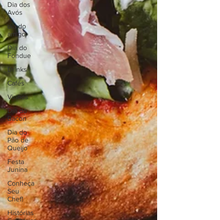
Dia dos
Avós
dia do
amigo
Dia do
Fondue
Drinks
Cafés
Vinhos
Dia do
Bacon
Dia do
Pão de
Queijo
Festa
Junina
Conheça
Seu
Chef!
Histórias