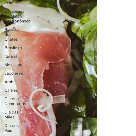
⁠Insiders
Campeões
do Match
Gastronômico
Receitas
dos
Chefes
Brasileira
Italiana
Mexicana
Japonesa
Arabe
Carnes
Dia dos
Namorados
Dia das
Mães
Dia dos
Pais