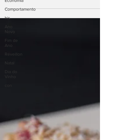
Economia
comida: é cultura, tradição e identidade.
Comportamento
Pizza de...
his
Ano
Novo
Fim de
Ano
Réveillon
Natal
Dia do
Vinho
con