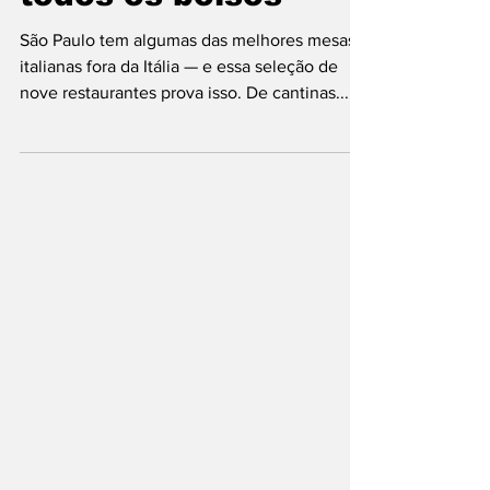
italianos em São
Paulo: 9 opções
imperdíveis para
todos os bolsos
São Paulo tem algumas das melhores mesas
italianas fora da Itália — e essa seleção de
nove restaurantes prova isso. De cantinas...