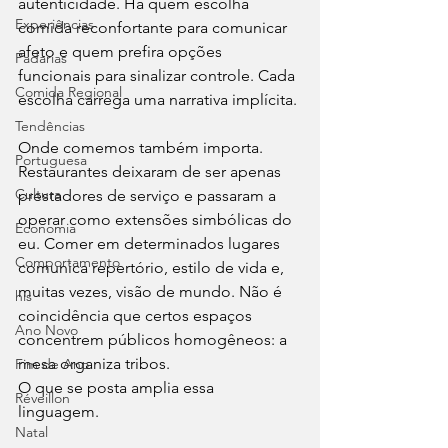
autenticidade. Há quem escolha 
Experiências
comida reconfortante para comunicar 
afeto e quem prefira opções 
Padarias
funcionais para sinalizar controle. Cada 
Comida Regional
escolha carrega uma narrativa implícita.
Tendências
Onde comemos também importa. 
Portuguesa
Restaurantes deixaram de ser apenas 
Cultura
prestadores de serviço e passaram a 
operar como extensões simbólicas do 
Economia
eu. Comer em determinados lugares 
Comportamento
comunica repertório, estilo de vida e, 
muitas vezes, visão de mundo. Não é 
his
coincidência que certos espaços 
Ano Novo
concentrem públicos homogêneos: a 
mesa organiza tribos.
Fim de Ano
O que se posta amplia essa 
Réveillon
linguagem. 
Natal