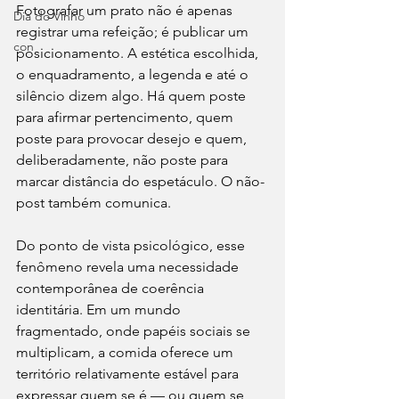
Fotografar um prato não é apenas 
Dia do Vinho
registrar uma refeição; é publicar um 
con
posicionamento. A estética escolhida, 
o enquadramento, a legenda e até o 
silêncio dizem algo. Há quem poste 
para afirmar pertencimento, quem 
poste para provocar desejo e quem, 
deliberadamente, não poste para 
marcar distância do espetáculo. O não-
post também comunica.
Do ponto de vista psicológico, esse 
fenômeno revela uma necessidade 
contemporânea de coerência 
identitária. Em um mundo 
fragmentado, onde papéis sociais se 
multiplicam, a comida oferece um 
território relativamente estável para 
expressar quem se é — ou quem se 