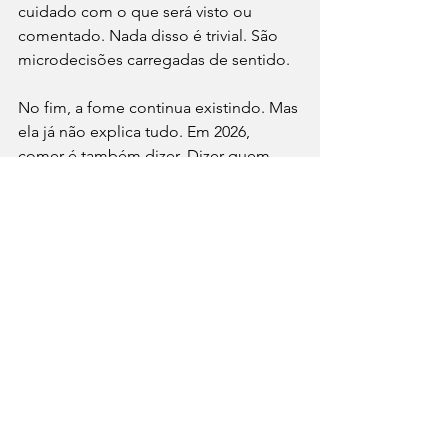
cuidado com o que será visto ou 
comentado. Nada disso é trivial. São 
microdecisões carregadas de sentido.
No fim, a fome continua existindo. Mas 
ela já não explica tudo. Em 2026, 
comer é também dizer. Dizer quem 
somos, a quem pertencemos, do que 
nos afastamos e o que valorizamos. A 
mesa virou palco e cada prato, uma 
frase.
#MatchGastronômico
#CulturaAlimentar
#JornalismoGastronômico
#ComportamentoContemporâneo
#HábitosDeConsumo
#GastronomiaESociedade
#IdentidadeÀMesa
#ComidaComoLinguagem
⁠GastroNews
Economia
Comportamento