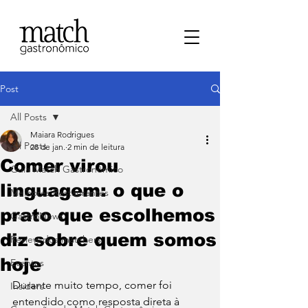
Post
All Posts
Maiara Rodrigues
All Posts
28 de jan.
2 min de leitura
Comer virou
⁠Guia Match Gastronômico
linguagem: o que o
Melhores Restaurantes
prato que escolhemos
⁠GastroNews
diz sobre quem somos
Review dos matchers
hoje
Eventos
Durante muito tempo, comer foi 
⁠Insiders
entendido como resposta direta à 