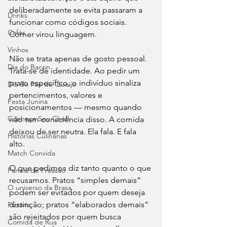
deliberadamente se evita passaram a 
Drinks
funcionar como códigos sociais. 
Cafés
Comer virou linguagem.
Vinhos
Não se trata apenas de gosto pessoal. 
Dia do Bacon
Trata-se de identidade. Ao pedir um 
prato específico, o indivíduo sinaliza 
Dia do Pão de Queijo
pertencimentos, valores e 
Festa Junina
posicionamentos — mesmo quando 
Conheça Seu Chef!
não tem consciência disso. A comida 
deixou de ser neutra. Ela fala. E fala 
Histórias Culinárias
alto.
Match Convida
O que pedimos diz tanto quanto o que 
Panela de Pressão
recusamos. Pratos “simples demais” 
O universo da Brasa
podem ser evitados por quem deseja 
distinção; pratos “elaborados demais” 
Pizzaria
são rejeitados por quem busca 
Comida de Rua