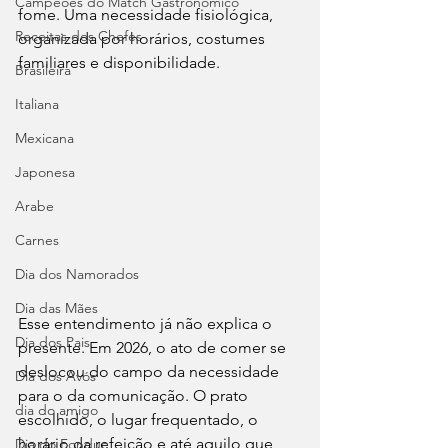
Campeões do Match Gastronômico
fome. Uma necessidade fisiológica, 
Receitas dos Chefes
organizada por horários, costumes 
familiares e disponibilidade. 
Brasileira
Italiana
Mexicana
Japonesa
Arabe
Carnes
Dia dos Namorados
Dia das Mães
Esse entendimento já não explica o 
Dia dos Pais
presente. Em 2026, o ato de comer se 
deslocou do campo da necessidade 
Dia dos Avós
para o da comunicação. O prato 
dia do amigo
escolhido, o lugar frequentado, o 
horário da refeição e até aquilo que 
Dia do Fondue