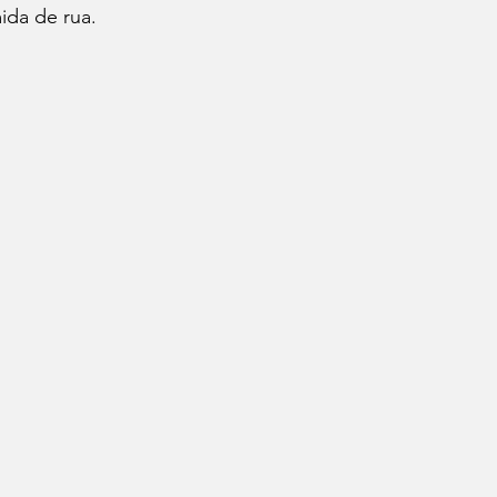
mida de rua.
Cafés
Vinhos
Dia do Bacon
Dia do Pão
Seu Chef!
Histórias Culinárias
Match Convida