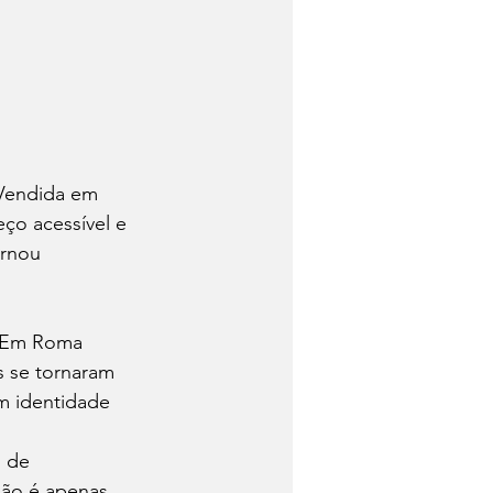
Vendida em 
eço acessível e 
ornou 
. Em Roma 
s se tornaram 
am identidade 
 de 
ão é apenas 