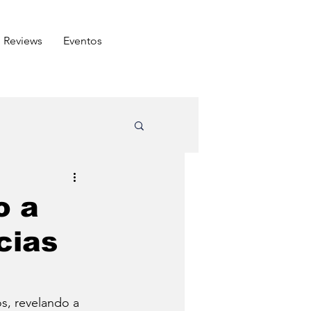
Reviews
⁠Eventos
ômico
o a
cias
Arabe
Carnes
do amigo
s, revelando a 