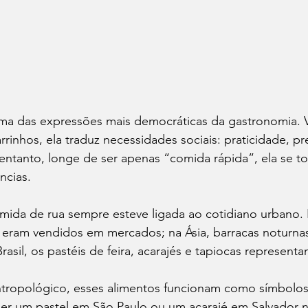
ma das expressões mais democráticas da gastronomia. 
arrinhos, ela traduz necessidades sociais: praticidade, pr
entanto, longe de ser apenas “comida rápida”, ela se t
ncias.
omida de rua sempre esteve ligada ao cotidiano urbano
s eram vendidos em mercados; na Ásia, barracas noturna
Brasil, os pastéis de feira, acarajés e tapiocas represent
ntropológico, esses alimentos funcionam como símbolos
r um pastel em São Paulo ou um acarajé em Salvador n