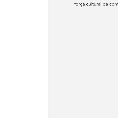
força cultural da co
Dia do Fondue
Drinks
Festa Junina
Conheça 
Panela de Pressão