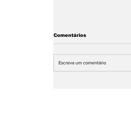
Comentários
Escreva um comentário
Um restaurante de
carne ótimo e barato
SOBRE
VIDEOS
NOTÍCIAS
CONTATO