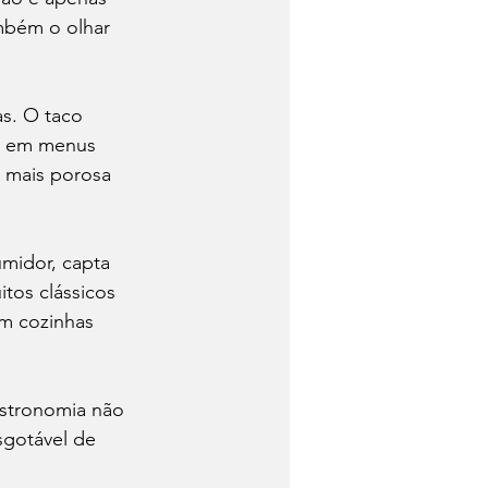
ambém o olhar 
as. O taco 
o em menus 
é mais porosa 
midor, capta 
os clássicos 
m cozinhas 
astronomia não 
sgotável de 