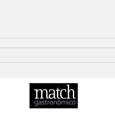
Bebida Sem Álcool: A
Com
categoria que seu
mud
cardápio ainda está
ignorando