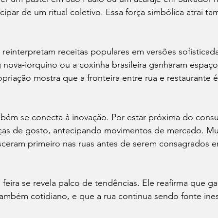
cipar de um ritual coletivo. Essa força simbólica atrai t
 reinterpretam receitas populares em versões sofisticad
 nova-iorquino ou a coxinha brasileira ganharam espaç
opriação mostra que a fronteira entre rua e restaurante 
bém se conecta à inovação. Por estar próxima do consu
s de gosto, antecipando movimentos de mercado. Muit
eram primeiro nas ruas antes de serem consagrados e
a feira se revela palco de tendências. Ele reafirma que g
também cotidiano, e que a rua continua sendo fonte ine