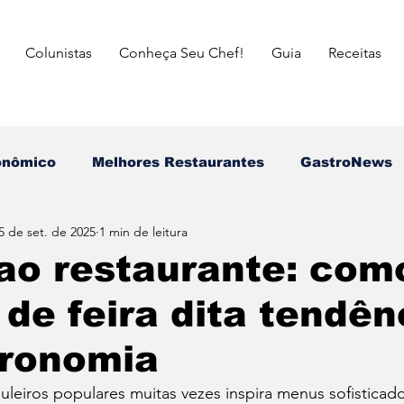
Colunistas
Conheça Seu Chef!
Guia
Receitas
onômico
Melhores Restaurantes
⁠GastroNews
5 de set. de 2025
1 min de leitura
Eventos
⁠Insiders
Campeões do Match Gastron
ao restaurante: com
de feira dita tendên
asileira
Italiana
Mexicana
Japonesa
tronomia
a das Mães
Dia dos Pais
Dia dos Avós
dia 
leiros populares muitas vezes inspira menus sofisticado