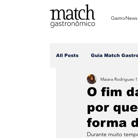
GastroNews
All Posts
⁠Guia Match Gastr
Maiara Rodrigues
1
Review dos matchers
O fim d
por qu
Receitas dos Chefes
Br
forma 
Dia dos Namorados
Di
Durante muito tempo