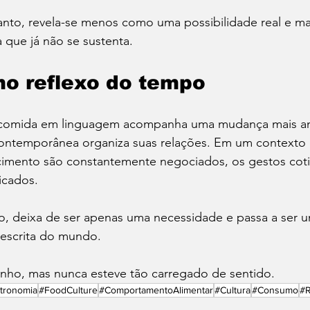
tanto, revela-se menos como uma possibilidade real e m
 que já não se sustenta.
o reflexo do tempo
 comida em linguagem acompanha uma mudança mais am
ontemporânea organiza suas relações. Em um contexto
cimento são constantemente negociados, os gestos coti
icados.
o, deixa de ser apenas uma necessidade e passa a ser 
 escrita do mundo.
inho, mas nunca esteve tão carregado de sentido.
tronomia
#FoodCulture
#ComportamentoAlimentar
#Cultura
#Consumo
#R