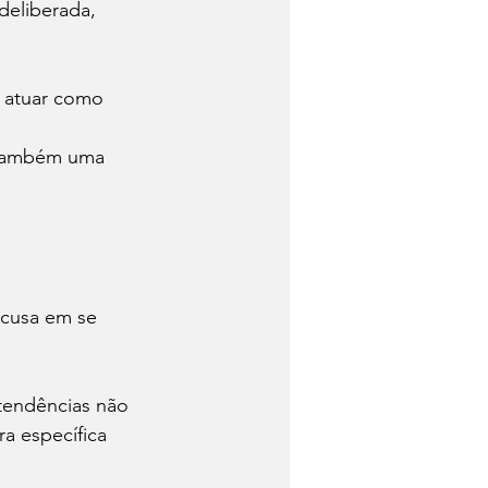
deliberada, 
a atuar como 
 também uma 
ecusa em se 
tendências não 
a específica 