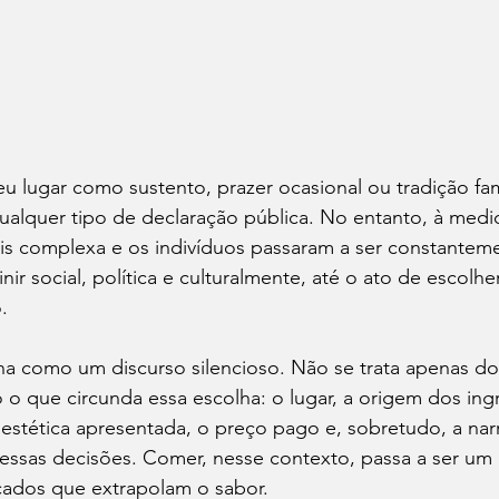
 lugar como sustento, prazer ocasional ou tradição fami
qualquer tipo de declaração pública. No entanto, à medi
is complexa e os indivíduos passaram a ser constantem
nir social, política e culturalmente, até o ato de escolh
.
na como um discurso silencioso. Não se trata apenas do
 o que circunda essa escolha: o lugar, a origem dos ing
stética apresentada, o preço pago e, sobretudo, a narr
essas decisões. Comer, nesse contexto, passa a ser um 
icados que extrapolam o sabor.