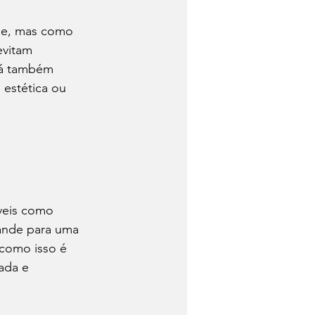
de, mas como 
evitam 
Há também 
estética ou 
áveis como 
pande para uma 
como isso é 
ada e 