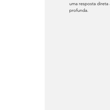
uma resposta direta
profunda. 
Dia do Fondue
Drinks
Festa Junina
Conheça 
Panela de Pressão