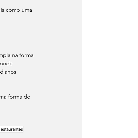
ais como uma 
pla na forma 
 onde 
dianos 
uma forma de 
estaurantes