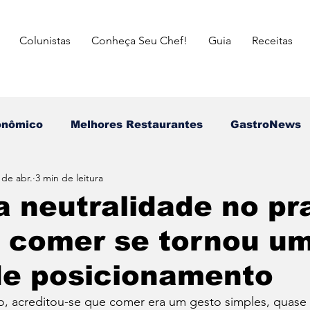
Colunistas
Conheça Seu Chef!
Guia
Receitas
onômico
Melhores Restaurantes
⁠GastroNews
 de abr.
3 min de leitura
Eventos
⁠Insiders
Campeões do Match Gastron
a neutralidade no pr
e comer se tornou u
asileira
Italiana
Mexicana
Japonesa
de posicionamento
a das Mães
Dia dos Pais
Dia dos Avós
dia 
, acreditou-se que comer era um gesto simples, quase 