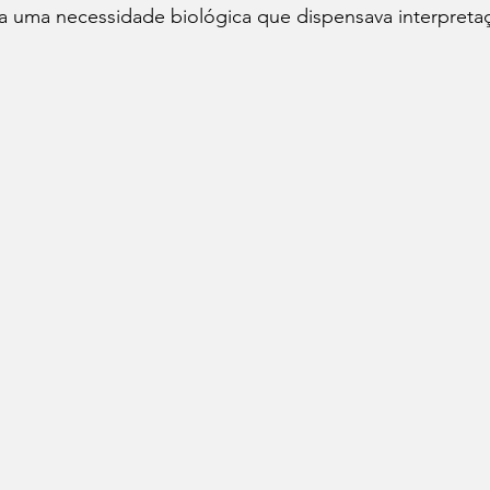
 a uma necessidade biológica que dispensava interpreta
Cafés
Vinhos
Dia do Bacon
Dia do Pão
Seu Chef!
Histórias Culinárias
Match Convida