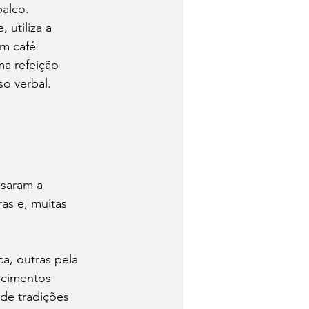
alco.
utiliza a 
m café 
a refeição 
o verbal.
saram a 
as e, muitas 
a, outras pela 
ecimentos 
de tradições 