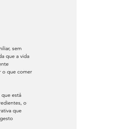
liar, sem 
da que a vida 
ente 
er o que comer 
 que está 
redientes, o 
ativa que 
gesto 