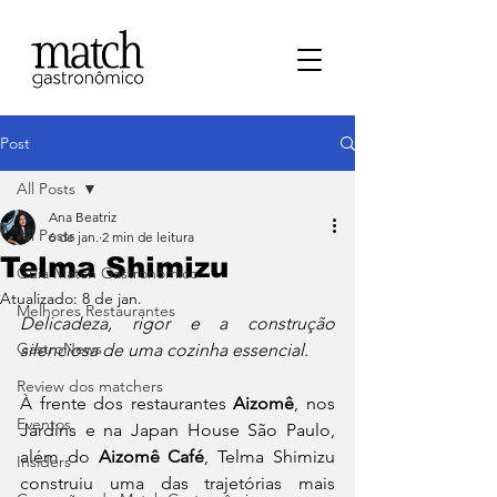
Post
All Posts
Ana Beatriz
All Posts
6 de jan.
2 min de leitura
Telma Shimizu
⁠Guia Match Gastronômico
Atualizado:
8 de jan.
Melhores Restaurantes
Delicadeza, rigor e a construção 
⁠GastroNews
silenciosa de uma cozinha essencial.
Review dos matchers
À frente dos restaurantes 
Aizomê
, nos 
Eventos
Jardins e na Japan House São Paulo, 
além do 
Aizomê Café
, Telma Shimizu 
⁠Insiders
construiu uma das trajetórias mais 