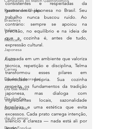
Campeões do Match Gastronômico
consistentes e respeitadas da 
gastronomia japonesa no Brasil. Seu 
Receitas dos Chefes
trabalho nunca buscou ruído. Ao 
Brasileira
contrário: sempre se apoiou na 
Italiana
precisão, no equilíbrio e na ideia de 
que a cozinha é, antes de tudo, 
Mexicana
expressão cultural.
Japonesa
Formada em um ambiente que valoriza 
Arabe
técnica, repetição e disciplina, Telma 
Carnes
transformou esses pilares em 
Dia dos Namorados
identidade própria. Sua cozinha 
respeita os fundamentos da tradição 
Dia das Mães
japonesa, mas dialoga com 
Dia dos Pais
ingredientes locais, sazonalidade 
brasileira e uma estética que evita 
Dia dos Avós
excessos. Cada prato carrega intenção, 
dia do amigo
silêncio e clareza — nada está ali por 
acaso.
Dia do Fondue