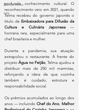
profundo conhecimento cultural. O 
Dia do Vinho
reconhecimento veio em 2021, quando 
con
Telma recebeu do governo japonês o 
título de 
Embaixadora para Difusão da 
Cultura e Culinária Japonesa
 — 
honraria rara, especialmente para uma 
chef brasileira e mulher.
Durante a pandemia, sua atuação 
extrapolou o restaurante. À frente do 
projeto 
Água no Feijão
, Telma ajudou a 
distribuir mais de 250 mil marmitas, 
reforçando a ideia de que cozinha 
também é cuidado, estrutura e 
responsabilidade social.
Os prêmios acumulados ao longo dos 
anos — incluindo 
Chef do Ano
, 
Melhor 
Profissional de Cozinha Japonesa
 e os 