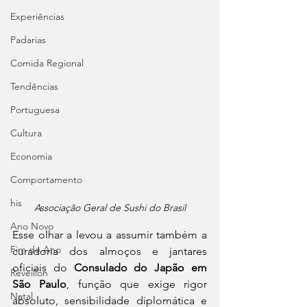
Experiências
Padarias
Comida Regional
Tendências
Portuguesa
Cultura
Economia
Comportamento
his
Associação Geral de Sushi do Brasil
Ano Novo
Esse olhar a levou a assumir também a 
Fim de Ano
curadoria dos almoços e jantares 
oficiais do 
Consulado do Japão em 
Réveillon
São Paulo
, função que exige rigor 
Natal
absoluto, sensibilidade diplomática e 