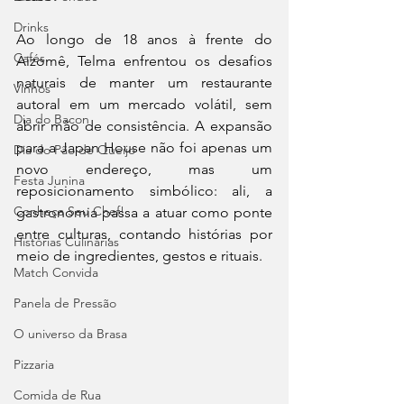
Drinks
Ao longo de 18 anos à frente do 
Cafés
Aizomê, Telma enfrentou os desafios 
naturais de manter um restaurante 
Vinhos
autoral em um mercado volátil, sem 
Dia do Bacon
abrir mão de consistência. A expansão 
para a Japan House não foi apenas um 
Dia do Pão de Queijo
novo endereço, mas um 
Festa Junina
reposicionamento simbólico: ali, a 
Conheça Seu Chef!
gastronomia passa a atuar como ponte 
entre culturas, contando histórias por 
Histórias Culinárias
meio de ingredientes, gestos e rituais.
Match Convida
Panela de Pressão
O universo da Brasa
Pizzaria
Comida de Rua