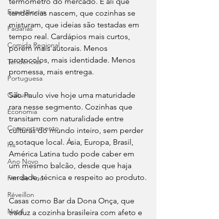
termômetro do mercado. É ali que 
Experiências
tendências nascem, que cozinhas se 
misturam, que ideias são testadas em 
Padarias
tempo real. Cardápios mais curtos, 
Comida Regional
porém mais autorais. Menos 
protocolos, mais identidade. Menos 
Tendências
promessa, mais entrega.
Portuguesa
Cultura
São Paulo vive hoje uma maturidade 
rara nesse segmento. Cozinhas que 
Economia
transitam com naturalidade entre 
Comportamento
culturas do mundo inteiro, sem perder 
o sotaque local. Ásia, Europa, Brasil, 
his
América Latina tudo pode caber em 
Ano Novo
um mesmo balcão, desde que haja 
verdade, técnica e respeito ao produto.
Fim de Ano
Réveillon
Casas como Bar da Dona Onça, que 
Natal
traduz a cozinha brasileira com afeto e 