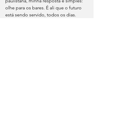
paulistana, minha resposta é simples: 
olhe para os bares. É ali que o futuro 
está sendo servido, todos os dias.
Match convida
O universo da Brasa
Paula Labaki
O universo da Brasa
Match Convida
Ver tudo
Posts recentes