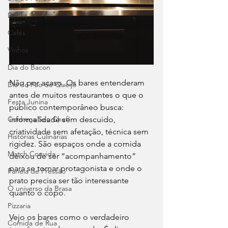
Drinks
Cafés
Vinhos
Dia do Bacon
Não por acaso. Os bares entenderam 
Dia do Pão de Queijo
antes de muitos restaurantes o que o 
Festa Junina
público contemporâneo busca: 
Conheça Seu Chef!
informalidade sem descuido, 
criatividade sem afetação, técnica sem 
Histórias Culinárias
rigidez. São espaços onde a comida 
Match Convida
deixou de ser “acompanhamento” 
para se tornar protagonista e onde o 
Panela de Pressão
prato precisa ser tão interessante 
O universo da Brasa
quanto o copo.
Pizzaria
Vejo os bares como o verdadeiro 
Comida de Rua