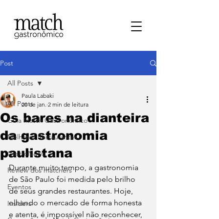
Post
All Posts
Paula Labaki
All Posts
20 de jan.
2 min de leitura
Os bares na dianteira
⁠Guia Match Gastronômico
da gastronomia
Melhores Restaurantes
paulistana
⁠GastroNews
Durante muito tempo, a gastronomia 
Review dos matchers
de São Paulo foi medida pelo brilho 
Eventos
de seus grandes restaurantes. Hoje, 
olhando o mercado de forma honesta 
⁠Insiders
e atenta, é impossível não reconhecer, 