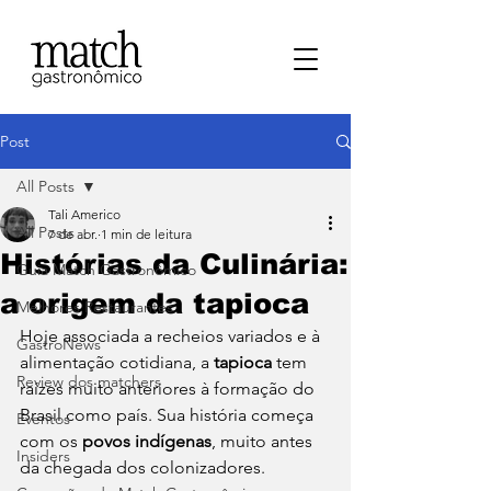
Post
All Posts
Tali Americo
All Posts
7 de abr.
1 min de leitura
Histórias da Culinária:
⁠Guia Match Gastronômico
a origem da tapioca
Melhores Restaurantes
Hoje associada a recheios variados e à 
⁠GastroNews
alimentação cotidiana, a 
tapioca 
tem 
Review dos matchers
raízes muito anteriores à formação do 
Brasil como país. Sua história começa 
Eventos
com os 
povos indígenas
, muito antes 
⁠Insiders
da chegada dos colonizadores.