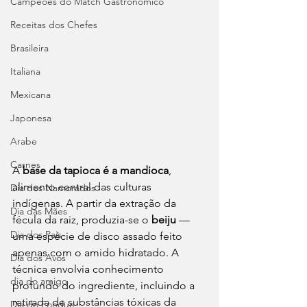
Campeões do Match Gastronômico
Receitas dos Chefes
Brasileira
Italiana
Mexicana
Japonesa
Arabe
Carnes
A 
base da tapioca é a mandioca
, 
alimento central das culturas 
Dia dos Namorados
indígenas. A partir da extração da 
Dia das Mães
fécula da raiz, produzia-se o
 beiju 
— 
Dia dos Pais
uma espécie de disco assado feito 
apenas com o amido hidratado. A 
Dia dos Avós
técnica envolvia conhecimento 
dia do amigo
profundo do ingrediente, incluindo a 
retirada de substâncias tóxicas da 
Dia do Fondue