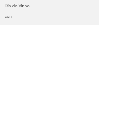
Dia do Vinho
con
Comentários
Histórias da
Histórias da
Escreva um comentário