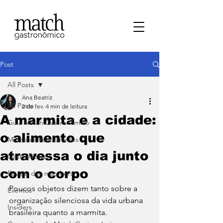
Post
All Posts
Ana Beatriz
All Posts
2 de fev.
4 min de leitura
A marmita e a cidade:
⁠Guia Match Gastronômico
o alimento que
Melhores Restaurantes
atravessa o dia junto
⁠GastroNews
com o corpo
Review dos matchers
Poucos objetos dizem tanto sobre a 
Eventos
organização silenciosa da vida urbana 
⁠Insiders
brasileira quanto a marmita. 