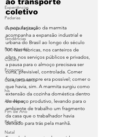
ao transporte 
Experiências
coletivo
Padarias
A popularização da marmita 
Comida Regional
acompanha a expansão industrial e 
Tendências
urbana do Brasil ao longo do século 
Portuguesa
XX. Nas fábricas, nos canteiros de 
obra, nos serviços públicos e privados, 
Cultura
a pausa para o almoço precisava ser 
Economia
curta, previsível, controlada. Comer 
fora nem sempre era possível; comer o 
Comportamento
que havia, sim. A marmita surgiu como 
his
extensão da cozinha doméstica dentro 
Ano Novo
do espaço produtivo, levando para o 
ambiente de trabalho um fragmento 
Fim de Ano
da casa que o trabalhador havia 
Réveillon
deixado para trás pela manhã.
Natal