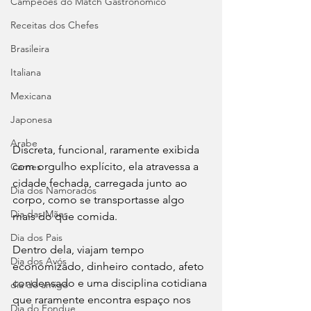
Campeões do Match Gastronômico
Receitas dos Chefes
Brasileira
Italiana
Mexicana
Japonesa
Arabe
Discreta, funcional, raramente exibida 
com orgulho explícito, ela atravessa a 
Carnes
cidade fechada, carregada junto ao 
Dia dos Namorados
corpo, como se transportasse algo 
Dia das Mães
mais do que comida. 
Dia dos Pais
Dentro dela, viajam tempo 
Dia dos Avós
economizado, dinheiro contado, afeto 
condensado e uma disciplina cotidiana 
dia do amigo
que raramente encontra espaço nos 
Dia do Fondue