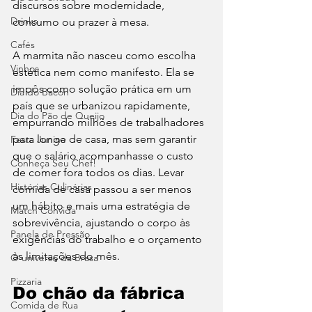
discursos sobre modernidade, 
Drinks
consumo ou prazer à mesa.
Cafés
A marmita não nasceu como escolha 
Vinhos
estética nem como manifesto. Ela se 
impôs como solução prática em um 
Dia do Bacon
país que se urbanizou rapidamente, 
Dia do Pão de Queijo
empurrando milhões de trabalhadores 
para longe de casa, mas sem garantir 
Festa Junina
que o salário acompanhasse o custo 
Conheça Seu Chef!
de comer fora todos os dias. Levar 
Histórias Culinárias
comida de casa passou a ser menos 
um hábito e mais uma estratégia de 
Match Convida
sobrevivência, ajustando o corpo às 
Panela de Pressão
exigências do trabalho e o orçamento 
às limitações do mês.
O universo da Brasa
Pizzaria
Do chão da fábrica 
Comida de Rua