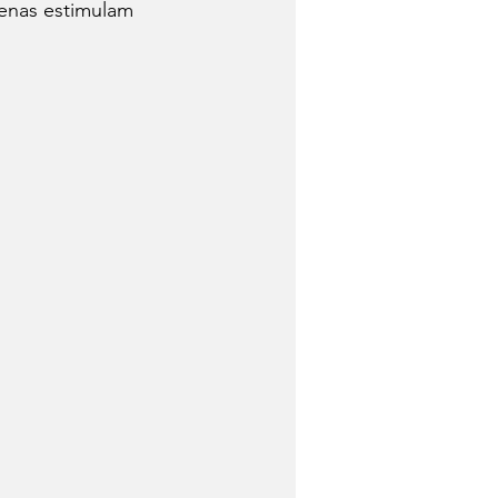
enas estimulam 
 de Queijo