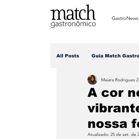
GastroNews
All Posts
⁠Guia Match Gastr
Maiara Rodrigues
2
Review dos matchers
A cor n
vibrant
Receitas dos Chefes
Br
nossa 
Dia dos Namorados
Di
Atualizado:
25 de set. de 