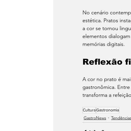
No cenário contempo
estética. Pratos in
a cor se tornou lin
elementos dialogam 
memórias digitais.
Reflexão f
A cor no prato é mai
gastronômica. Entre 
transforma a refeiçã
Cultura
Gastronomia
⁠GastroNews
Tendência