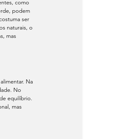
entes, como 
verde, podem 
 costuma ser 
s naturais, o 
s, mas 
alimentar. Na 
dade. No 
e equilíbrio. 
onal, mas 