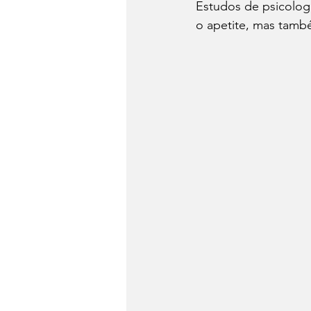
Estudos de psicolog
o apetite, mas tam
Dia do Fondue
Drinks
Festa Junina
Conheça 
Panela de Pressão