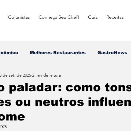
Colunistas
Conheça Seu Chef!
Guia
Receitas
onômico
Melhores Restaurantes
⁠GastroNews
3 de set. de 2025
2 min de leitura
Eventos
⁠Insiders
Campeões do Match Gastron
o paladar: como ton
es ou neutros influe
asileira
Italiana
Mexicana
Japonesa
fome
a das Mães
Dia dos Pais
Dia dos Avós
dia 
2025