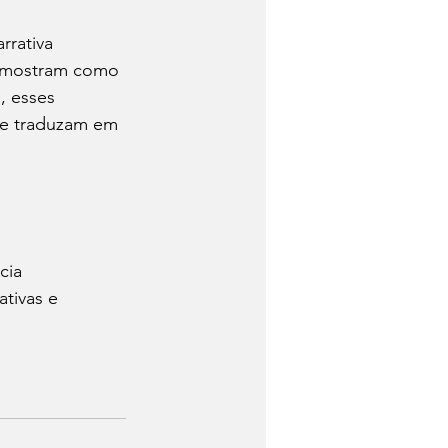
rativa 
s mostram como 
, esses 
se traduzam em 
cia 
tivas e 