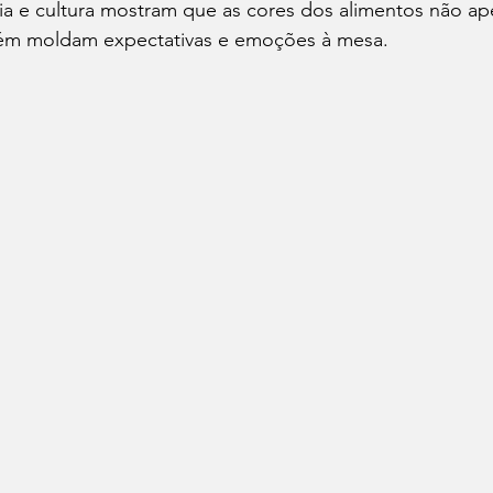
ia e cultura mostram que as cores dos alimentos não ap
bém moldam expectativas e emoções à mesa.
Cafés
Vinhos
Dia do Bacon
Dia do Pão
Seu Chef!
Histórias Culinárias
Match Convida