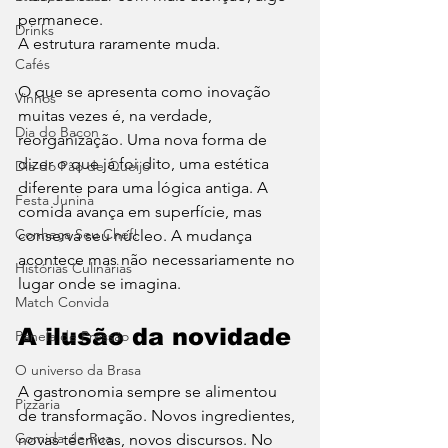
permanece.
Drinks
A estrutura raramente muda.
Cafés
O que se apresenta como inovação 
Vinhos
muitas vezes é, na verdade, 
Dia do Bacon
reorganização. Uma nova forma de 
dizer o que já foi dito, uma estética 
Dia do Pão de Queijo
diferente para uma lógica antiga. A 
Festa Junina
comida avança em superfície, mas 
Conheça Seu Chef!
conserva seu núcleo. A mudança 
acontece mas não necessariamente no 
Histórias Culinárias
lugar onde se imagina.
Match Convida
A ilusão da novidade
Panela de Pressão
O universo da Brasa
A gastronomia sempre se alimentou 
Pizzaria
de transformação. Novos ingredientes, 
Comida de Rua
novas técnicas, novos discursos. No 