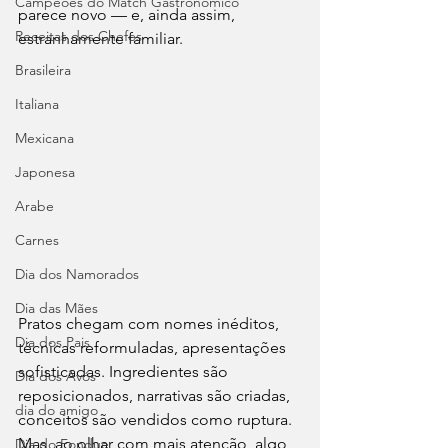
Campeões do Match Gastronômico
parece novo — e, ainda assim, 
Receitas dos Chefes
estranhamente familiar. 
Brasileira
Italiana
Mexicana
Japonesa
Arabe
Carnes
Dia dos Namorados
Dia das Mães
Pratos chegam com nomes inéditos, 
Dia dos Pais
técnicas reformuladas, apresentações 
sofisticadas. Ingredientes são 
Dia dos Avós
reposicionados, narrativas são criadas, 
dia do amigo
conceitos são vendidos como ruptura. 
Mas, ao olhar com mais atenção, algo 
Dia do Fondue