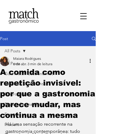
Post
All Posts
Maiara Rodrigues
All Posts
6 de abr.
3 min de leitura
A comida como
⁠Guia Match Gastronômico
repetição invisível:
Melhores Restaurantes
por que a gastronomia
⁠GastroNews
parece mudar, mas
Review dos matchers
continua a mesma
Eventos
Há uma sensação recorrente na 
⁠Insiders
gastronomia contemporânea: tudo 