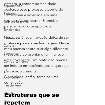
entanto, a contemporaneidade 
Experiências
acelerou esse processo a ponto de 
Padarias
transformar a novidade em uma 
expectativa constante. É preciso 
Comida Regional
parecer novo o tempo todo.
Tendências
Nesse cenário, a inovação deixa de ser 
Portuguesa
ruptura e passa a ser linguagem. Não é 
Cultura
mais apenas sobre criar algo diferente, 
Economia
mas sobre apresentar o familiar sob 
uma nova lente. Um prato não precisa 
Comportamento
ser inédito em essência basta que seja 
his
percebido como tal.
A novidade, então, torna-se uma 
Ano Novo
construção.
Fim de Ano
Réveillon
Estruturas que se 
Natal
repetem