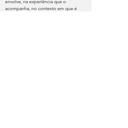
envolve, na experiência que o 
acompanha, no contexto em que é 
inserido.
O significado da comida muda mais 
rapidamente do que a comida em si. 
Um mesmo prato pode carregar 
sentidos diferentes dependendo do 
tempo, do lugar, da narrativa. A 
inovação, nesse sentido, não está 
apenas na criação, mas na leitura.
Entre repetição e 
reinvenção
Talvez a questão não seja se tudo já foi 
feito, mas como continua sendo feito. 
A gastronomia contemporânea opera 