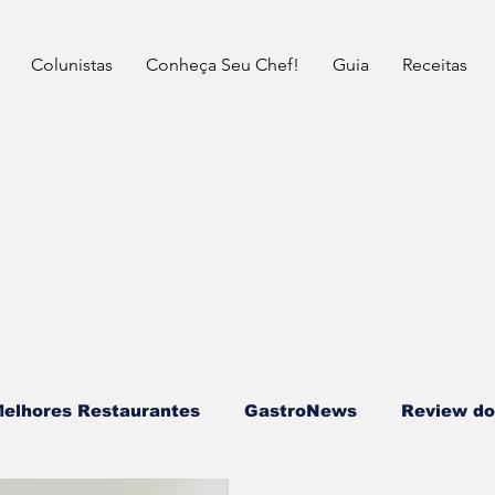
Colunistas
Conheça Seu Chef!
Guia
Receitas
elhores Restaurantes
⁠GastroNews
Review do