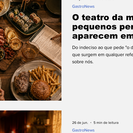
⁠GastroNews
O teatro da 
pequenos pe
aparecem em 
coletiva
Do indeciso ao que pede "o 
que surgem em qualquer refei
sobre nós.
26 de jun.
5 min de leitura
⁠GastroNews