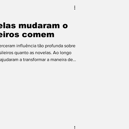
ileira
Italiana
elas mudaram o
ia dos Pais
leiros comem
erceram influência tão profunda sobre
 Bacon
sileiros quanto as novelas. Ao longo
 ajudaram a transformar a maneira de
 casa e até de organizar relações
tch Convida
orém igualmente significativa, foi sua
limentação, introduzindo ingredientes,
o desejos que atravessaram a tela para