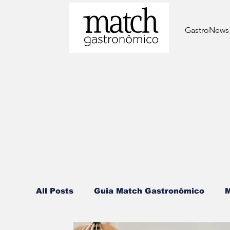
GastroNews
All Posts
⁠Guia Match Gastronômico
M