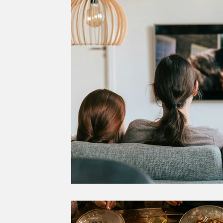
Eventos
⁠Insiders
Campeões do M
Mexicana
Japonesa
Arabe
C
Dia dos Avós
dia do amigo
Dia d
Dia do Pão de Queijo
Festa Junina
Panela de Pressão