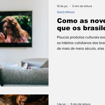
atch Gastronômico
Receitas dos Chefes
Bras
13 de jul.
3 min de leitura
⁠GastroNews
Como as nov
arnes
Dia dos Namorados
Dia das Mães
D
que os brasi
Poucos produtos culturais ex
o Fondue
Drinks
Cafés
Vinhos
Dia do
os hábitos cotidianos dos bra
de mais de meio século, elas
vestir, de falar, de decorar a
Conheça Seu Chef!
Histórias Culinárias
Ma
familiares. Menos evidente, p
capacidade de interferir na a
valorizando receitas e criand
chegar às cozin
1 de jul.
5 min de leitura