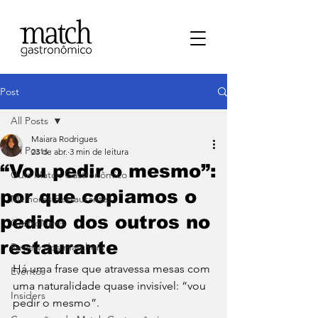
Post
All Posts
Maiara Rodrigues
All Posts
23 de abr.
3 min de leitura
“Vou pedir o mesmo”:
⁠Guia Match Gastronômico
por que copiamos o
Melhores Restaurantes
pedido dos outros no
⁠GastroNews
restaurante
Review dos matchers
Há uma frase que atravessa mesas com 
Eventos
uma naturalidade quase invisível: “vou 
⁠Insiders
pedir o mesmo”. 