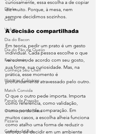
curiosamente, essa escolha a de copiar 
Drinks
diz muito. Porque, à mesa, nem 
sempre decidimos sozinhos.
Cafés
Vinhos
A decisão compartilhada
Dia do Bacon
Em teoria, pedir um prato é um gesto 
Dia do Pão de Queijo
individual. Cada pessoa escolhe o que 
Festa Junina
vai comer, de acordo com seu gosto, 
sua fome, sua curiosidade. Mas, na 
Conheça Seu Chef!
prática, esse momento é 
Histórias Culinárias
profundamente atravessado pelo outro.
Match Convida
O que o outro pede importa. Importa 
Panela de Pressão
como referência, como validação, 
como ponto de comparação. Em 
O universo da Brasa
muitos casos, a escolha alheia funciona 
Pizzaria
como atalho uma forma de reduzir o 
Comida de Rua
esforço de decidir em um ambiente 