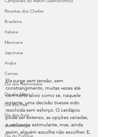
Campeões do Match Gastronômico
Receitas dos Chefes
Brasileira
Italiana
Mexicana
Japonesa
Arabe
Carnes
Ela surge sem tensão, sem 
Dia dos Namorados
constrangimento, muitas vezes até 
Dia das Mães
com certo alívio como se, naquele 
instante, uma decisão tivesse sido 
Dia dos Pais
resolvida sem esforço. O cardápio 
Dia dos Avós
pode ser extenso, as opções variadas, 
o ambiente estimulante, mas, ainda 
dia do amigo
assim, alguém escolhe não escolher. E, 
Dia do Fondue