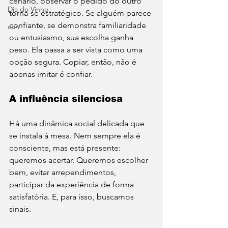
cenário, observar o pedido do outro 
Dia do Vinho
torna-se estratégico. Se alguém parece 
confiante, se demonstra familiaridade 
con
ou entusiasmo, sua escolha ganha 
peso. Ela passa a ser vista como uma 
opção segura. Copiar, então, não é 
apenas imitar é confiar.
A influência silenciosa
Há uma dinâmica social delicada que 
se instala à mesa. Nem sempre ela é 
consciente, mas está presente: 
queremos acertar. Queremos escolher 
bem, evitar arrependimentos, 
participar da experiência de forma 
satisfatória. E, para isso, buscamos 
sinais.