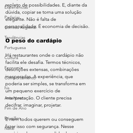
repleto de possibilidades. E, diante da 
Experiências
dúvida, copiar se torna uma solução 
Padarias
elegante. Não é falta de 
personalidade. É economia de decisão.
Comida Regional
Tendências
O peso do cardápio
Portuguesa
Há restaurantes onde o cardápio não 
Cultura
facilita ele desafia. Termos técnicos, 
Economia
descrições extensas, combinações 
inesperadas. A experiência, que 
Comportamento
poderia ser simples, se transforma em 
his
um pequeno exercício de 
interpretação. O cliente precisa 
Ano Novo
decifrar, imaginar, projetar. 
Fim de Ano
Réveillon
E nem todos querem ou conseguem 
fazer isso com segurança. Nesse 
Natal