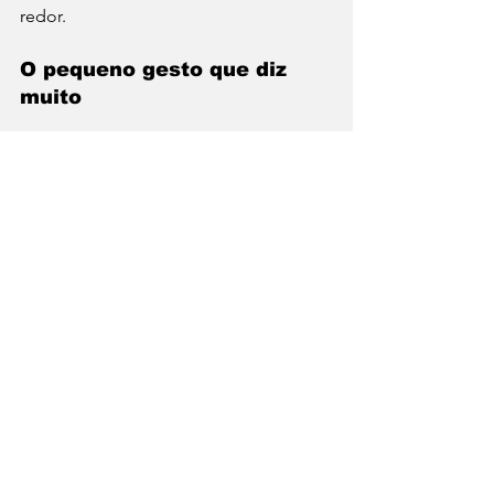
redor.
O pequeno gesto que diz 
muito
No fim, dizer “vou pedir o mesmo” é 
mais do que resolver um pedido.
É um gesto que revela como lidamos 
com escolhas, com incertezas, com o 
olhar do outro. Mostra o quanto 
somos influenciados e o quanto, às 
vezes, preferimos ser. Porque, na 
gastronomia, assim como em tantos 
outros espaços da vida, nem sempre 
queremos decidir sozinhos. E, às 
vezes, confiar no outro é, 
simplesmente, mais fácil.
MatchGastronomico
gastronomia
comportamento
consumo
experiência gastronômica
lifestyle