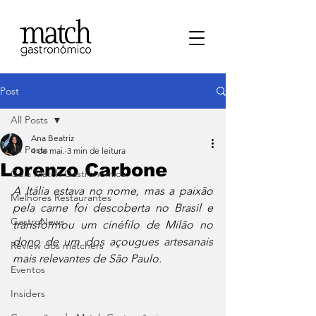
Post
All Posts
Ana Beatriz
All Posts
4 de mai.
3 min de leitura
Lorenzo Carbone
⁠Guia Match Gastronômico
A Itália estava no nome, mas a paixão 
Melhores Restaurantes
pela carne foi descoberta no Brasil e 
⁠GastroNews
transformou um cinéfilo de Milão no 
dono de um dos açougues artesanais 
Review dos matchers
mais relevantes de São Paulo.
Eventos
⁠Insiders