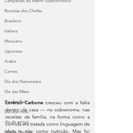
Campeões do Match Gastronômico
Receitas dos Chefes
Brasileira
Italiana
Mexicana
Japonesa
Arabe
Carnes
Dia dos Namorados
Dia das Mães
Dia dos Pais
Lorenzo Carbone
 cresceu com a Itália 
dentro de casa — no sobrenome, nas 
Dia dos Avós
receitas da família, na forma como a 
dia do amigo
comida era tratada como linguagem de 
afeto e não como nutrição. Mas foi 
Dia do Fondue