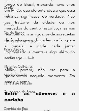
longe do Brasil, morando nove anos 
Drinks
em Milão, que ele entendeu o que essa 
Cafés
herança significava de verdade. Não 
nas trattorie da cidade ou nos 
Vinhos
mercados do centro histórico, mas nas 
Dia do Bacon
reuniões com amigos, onde as receitas 
de família saíam do caderno e iam para 
Dia do Pão de Queijo
a panela, e onde cada jantar 
Festa Junina
improvisado alimentava algo além do 
estômago.
Conheça Seu Chef!
Histórias Culinárias
Milão, porém, não era para a 
Match Convida
gastronomia naquele momento. Era 
para o cinema.
Panela de Pressão
O universo da Brasa
Entre as câmeras e a 
cozinha
Pizzaria
Comida de Rua