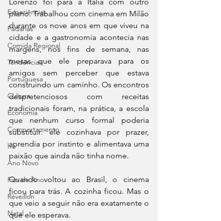
Lorenzo foi para a Itália com outro 
Experiências
plano. Trabalhou com cinema em Milão 
durante os nove anos em que viveu na 
Padarias
cidade e a gastronomia acontecia nas 
Comida Regional
margens, nos fins de semana, nas 
mesas que ele preparava para os 
Tendências
amigos sem perceber que estava 
Portuguesa
construindo um caminho. Os encontros 
Cultura
despretenciosos com receitas 
tradicionais foram, na prática, a escola 
Economia
que nenhum curso formal poderia 
Comportamento
substituir: ele cozinhava por prazer, 
aprendia por instinto e alimentava uma 
his
paixão que ainda não tinha nome.
Ano Novo
Quando voltou ao Brasil, o cinema 
Fim de Ano
ficou para trás. A cozinha ficou. Mas o 
Réveillon
que veio a seguir não era exatamente o 
Natal
que ele esperava.