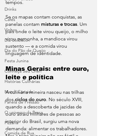
tempos.
Drinks
Se os mapas contam conquistas, as 
Cafés
panelas contam 
misturas e trocas
. Um 
Vinhos
país onde o leite virou queijo, o milho 
virou pamonha, a mandioca virou 
Dia do Bacon
sustento — e a comida virou 
Dia do Pão de Queijo
linguagem de identidade.
Festa Junina
Minas Gerais: entre ouro, 
Conheça Seu Chef!
leite e política
Histórias Culinárias
Match Convida
A culinária mineira nasceu nas trilhas 
dos 
ciclos do ouro
. No século XVIII, 
Panela de Pressão
quando a descoberta de jazidas de 
O universo da Brasa
ouro atraiu milhares de pessoas ao 
interior do Brasil, surgiu uma nova 
Pizzaria
demanda: alimentar os trabalhadores. 
Comida de Rua
Mas a terra mineira não era fértil o 