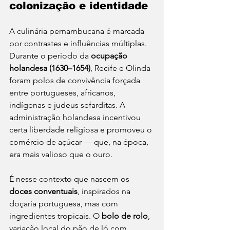
colonização e identidade
A culinária pernambucana é marcada 
por contrastes e influências múltiplas. 
Durante o período da 
ocupação 
holandesa (1630–1654)
, Recife e Olinda 
foram polos de convivência forçada 
entre portugueses, africanos, 
indígenas e judeus sefarditas. A 
administração holandesa incentivou 
certa liberdade religiosa e promoveu o 
comércio de açúcar — que, na época, 
era mais valioso que o ouro.
É nesse contexto que nascem os 
doces conventuais
, inspirados na 
doçaria portuguesa, mas com 
ingredientes tropicais. O 
bolo de rolo
, 
variação local do pão de ló com 