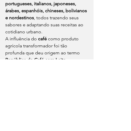
portugueses, italianos, japoneses, 
árabes, espanhóis, chineses, bolivianos 
e nordestinos
, todos trazendo seus 
sabores e adaptando suas receitas ao 
cotidiano urbano.
A influência do 
café
 como produto 
agrícola transformador foi tão 
profunda que deu origem ao termo 
República do Café com Leite
, 
simbolizando o eixo político-
econômico entre São Paulo e Minas no 
início da República.
A cidade cresceu ao redor de botecos, 
padarias, cantinas e pastelarias. O que 
era comida de migrante virou tradição 
paulistana: 
pizza no domingo à noite
, 
esfiha com coalhada no almoço
, 
temaki no balcão
, 
pf no bandejão
. E as 