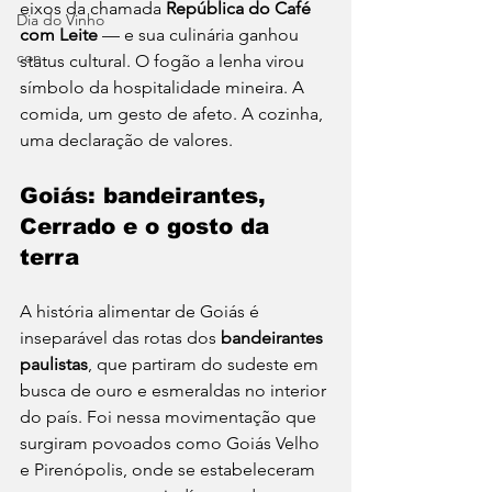
eixos da chamada 
República do Café 
Dia do Vinho
com Leite
 — e sua culinária ganhou 
con
status cultural. O fogão a lenha virou 
símbolo da hospitalidade mineira. A 
comida, um gesto de afeto. A cozinha, 
uma declaração de valores.
Goiás: bandeirantes, 
Cerrado e o gosto da 
terra
A história alimentar de Goiás é 
inseparável das rotas dos 
bandeirantes 
paulistas
, que partiram do sudeste em 
busca de ouro e esmeraldas no interior 
do país. Foi nessa movimentação que 
surgiram povoados como Goiás Velho 
e Pirenópolis, onde se estabeleceram 