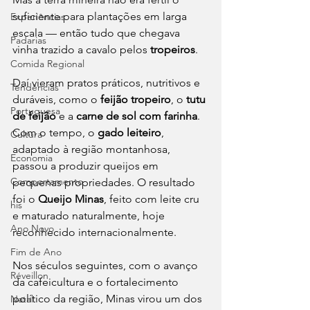
suficiente para plantações em larga 
Experiências
escala — então tudo que chegava 
Padarias
vinha trazido a cavalo pelos 
tropeiros
.
Comida Regional
Daí vieram pratos práticos, nutritivos e 
Tendências
duráveis, como o 
feijão tropeiro
, o 
tutu 
Portuguesa
de feijão
 e a 
carne de sol com farinha
. 
Com o tempo, o 
gado leiteiro
, 
Cultura
adaptado à região montanhosa, 
Economia
passou a produzir queijos em 
Comportamento
pequenas propriedades. O resultado 
foi o 
Queijo Minas
, feito com leite cru 
his
e maturado naturalmente, hoje 
Ano Novo
reconhecido internacionalmente.
Fim de Ano
Nos séculos seguintes, com o avanço 
Réveillon
da cafeicultura e o fortalecimento 
político da região, Minas virou um dos 
Natal