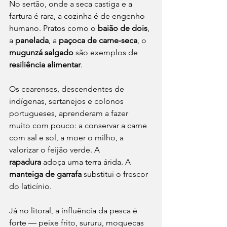
No sertão, onde a seca castiga e a 
fartura é rara, a cozinha é de engenho 
humano. Pratos como o 
baião de dois
, 
a 
panelada
, a 
paçoca de carne-seca
, o 
mugunzá salgado
 são exemplos de 
resiliência alimentar
.
Os cearenses, descendentes de 
indígenas, sertanejos e colonos 
portugueses, aprenderam a fazer 
muito com pouco: a conservar a carne 
com sal e sol, a moer o milho, a 
valorizar o feijão verde. A 
rapadura
 adoça uma terra árida. A 
manteiga de garrafa
 substitui o frescor 
do laticínio.
Já no litoral, a influência da pesca é 
forte — peixe frito, sururu, moquecas 