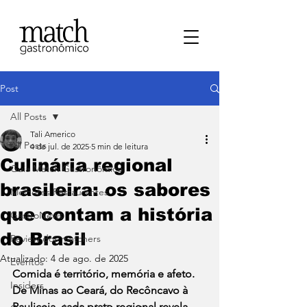
Post
All Posts
Tali Americo
All Posts
4 de jul. de 2025
5 min de leitura
Culinária regional
⁠Guia Match Gastronômico
brasileira: os sabores
Melhores Restaurantes
que contam a história
⁠GastroNews
do Brasil
Review dos matchers
Atualizado:
4 de ago. de 2025
Eventos
Comida é território, memória e afeto. 
⁠Insiders
De Minas ao Ceará, do Recôncavo à 
Pauliceia, cada prato regional revela 