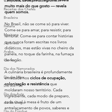
Campeões do Match Gastronômico
muito mais do que gosto — revela 
Receitas dos Chefes
quem somos.
Brasileira
No Brasil, não se come só para viver. 
Italiana
Come-se para amar, para resistir, para 
Mexicana
lembrar. Come-se para contar histórias 
que nunca foram escritas nos livros 
Japonesa
didáticos, mas estão vivas no cheiro da 
Arabe
panela, no toque da farinha, na fumaça 
do fogão.
Carnes
Dia dos Namorados
A culinária brasileira é profundamente 
Dia das Mães
enraizada nos 
ciclos de ocupação, 
colonização e resistência
 que 
Dia dos Pais
moldaram nosso território. Cada 
Dia dos Avós
ingrediente, cada modo de preparo, 
cada ritual à mesa é fruto de um 
dia do amigo
entrelaçamento de povos, saberes e 
Dia do Fondue