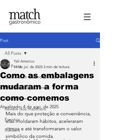
Post
All Posts
Tali Americo
All Posts
11 de jul. de 2025
3 min de leitura
Como as embalagens
⁠Guia Match Gastronômico
mudaram a forma
Melhores Restaurantes
como comemos
⁠GastroNews
Atualizado:
4 de ago. de 2025
Review dos matchers
Mais do que proteção e conveniência, 
Eventos
elas moldaram hábitos, aceleraram 
ritmos e até transformaram o valor 
⁠Insiders
simbólico da comida.