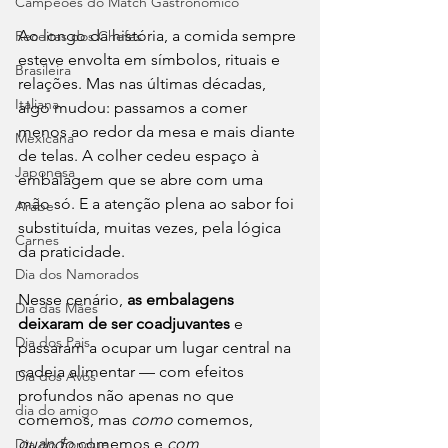
Campeões do Match Gastronômico
Ao longo da história, a comida sempre 
Receitas dos Chefes
esteve envolta em símbolos, rituais e 
Brasileira
relações. Mas nas últimas décadas, 
Italiana
algo mudou: passamos a comer 
menos ao redor da mesa e mais diante 
Mexicana
de telas. A colher cedeu espaço à 
Japonesa
embalagem que se abre com uma 
mão só. E a atenção plena ao sabor foi 
Arabe
substituída, muitas vezes, pela lógica 
Carnes
da praticidade.
Dia dos Namorados
Nesse cenário, 
as embalagens 
Dia das Mães
deixaram de ser coadjuvantes
 e 
Dia dos Pais
passaram a ocupar um lugar central na 
cadeia alimentar — com efeitos 
Dia dos Avós
profundos não apenas no que 
dia do amigo
comemos, mas 
como
 comemos, 
quando
 comemos e 
com 
Dia do Fondue