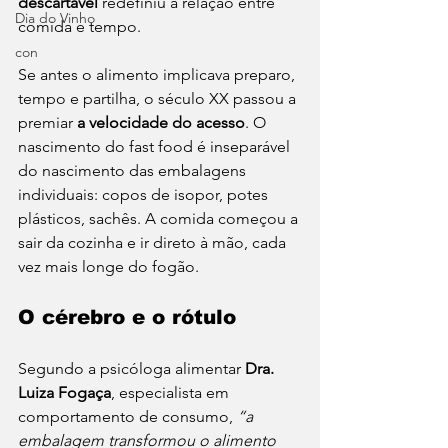
descartável
 redefiniu a relação entre 
Dia do Vinho
comida e tempo.
con
Se antes o alimento implicava preparo, 
tempo e partilha, o século XX passou a 
premiar 
a velocidade do acesso
. O 
nascimento do fast food é inseparável 
do nascimento das embalagens 
individuais: copos de isopor, potes 
plásticos, sachês. A comida começou a 
sair da cozinha e ir direto à mão, cada 
vez mais longe do fogão.
O cérebro e o rótulo
Segundo a psicóloga alimentar 
Dra. 
Luiza Fogaça
, especialista em 
comportamento de consumo, 
“a 
embalagem transformou o alimento 