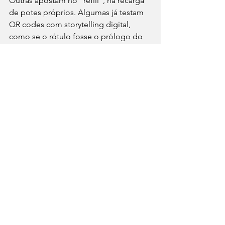
Outras apostam no “refill”, na recarga 
de potes próprios. Algumas já testam 
QR codes com storytelling digital, 
como se o rótulo fosse o prólogo do 
prato.
Há, também, um retorno ao artesanal: 
panificadoras que vendem pães em 
papel pardo, pequenos produtores 
que evitam o plástico. É como se, 
paradoxalmente, 
a ausência de 
embalagem começasse a valer como 
diferencial
.
No fim, comer nunca foi só ingerir 
nutrientes. É um ato social, cultural e 
psicológico. E as embalagens — 
discretas, onipresentes, plásticas ou 
bonitas — têm papel central na forma 