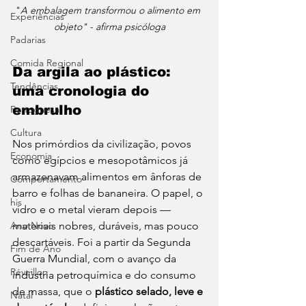
"
A embalagem transformou o alimento em 
Experiências
objeto" - afirma psicóloga
Padarias
Comida Regional
Da argila ao plástico: 
Tendências
uma cronologia do 
embrulho
Portuguesa
Cultura
Nos primórdios da civilização, povos 
Economia
como egípcios e mesopotâmicos já 
armazenavam alimentos em ânforas de 
Comportamento
barro e folhas de bananeira. O papel, o 
his
vidro e o metal vieram depois — 
materiais nobres, duráveis, mas pouco 
Ano Novo
descartáveis. Foi a partir da Segunda 
Fim de Ano
Guerra Mundial, com o avanço da 
Réveillon
indústria petroquímica e do consumo 
de massa, que o 
plástico selado, leve e 
Natal