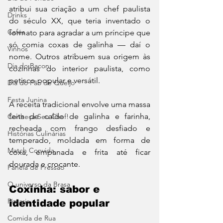
atribui sua criação a um chef paulista 
Drinks
do século XX, que teria inventado o 
Cafés
formato para agradar a um príncipe que 
só comia coxas de galinha — daí o 
Vinhos
nome. Outros atribuem sua origem às 
Dia do Bacon
cozinhas do interior paulista, como 
petisco popular e versátil.
Dia do Pão de Queijo
Festa Junina
A receita tradicional envolve uma massa 
feita de caldo de galinha e farinha, 
Conheça Seu Chef!
recheada com frango desfiado e 
Histórias Culinárias
temperado, moldada em forma de 
Match Convida
coxa, empanada e frita até ficar 
dourada e crocante.
Panela de Pressão
O universo da Brasa
Coxinha: sabor e 
Pizzaria
identidade popular
Comida de Rua