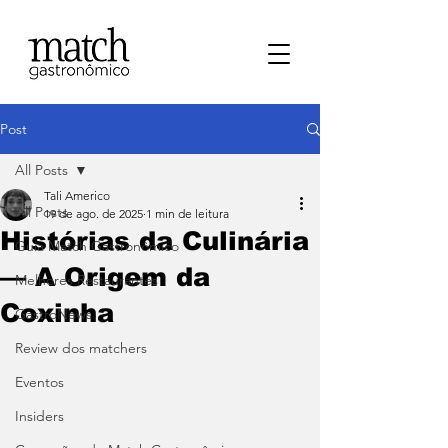
Post
All Posts
Tali Americo
All Posts
19 de ago. de 2025
1 min de leitura
Histórias da Culinária
⁠Guia Match Gastronômico
— A Origem da
Melhores Restaurantes
Coxinha
⁠GastroNews
Review dos matchers
Eventos
⁠Insiders