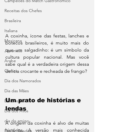
Campeões do Match Gastronômico
Receitas dos Chefes
Brasileira
Italiana
A coxinha, ícone das festas, lanches e 
Mexicana
botecos brasileiros, é muito mais do 
que um salgadinho: é um símbolo da 
Japonesa
cultura popular nacional. Mas você 
Arabe
sabe qual é a verdadeira origem dessa 
Carnes
delícia crocante e recheada de frango?
Dia dos Namorados
Dia das Mães
Um prato de histórias e 
Dia dos Pais
lendas
Dia dos Avós
dia do amigo
A origem da coxinha é alvo de muitas 
histórias. A versão mais conhecida 
Dia do Fondue