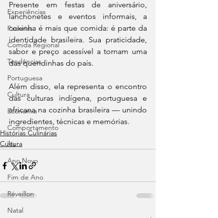
Presente em festas de aniversário, 
Experiências
lanchonetes e eventos informais, a 
coxinha é mais que comida: é parte da 
Padarias
identidade brasileira. Sua praticidade, 
Comida Regional
sabor e preço acessível a tornam uma 
Tendências
das queridinhas do país.
Portuguesa
Além disso, ela representa o encontro 
Cultura
das culturas indígena, portuguesa e 
africana na cozinha brasileira — unindo 
Economia
ingredientes, técnicas e memórias.
Comportamento
Histórias Culinárias
Cultura
his
Ano Novo
Fim de Ano
Réveillon
Natal