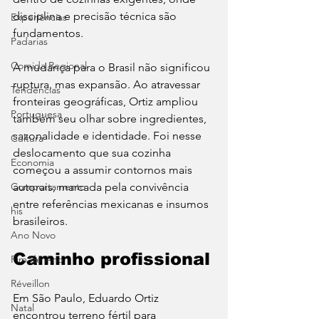
disciplina e precisão técnica são 
Experiências
fundamentos.
Padarias
Comida Regional
A mudança para o Brasil não significou 
ruptura, mas expansão. Ao atravessar 
Tendências
fronteiras geográficas, Ortiz ampliou 
Portuguesa
também seu olhar sobre ingredientes, 
sazonalidade e identidade. Foi nesse 
Cultura
deslocamento que sua cozinha 
Economia
começou a assumir contornos mais 
Comportamento
autorais, marcada pela convivência 
entre referências mexicanas e insumos 
his
brasileiros.
Ano Novo
Caminho profissional
Fim de Ano
Réveillon
Em São Paulo, Eduardo Ortiz 
Natal
encontrou terreno fértil para 