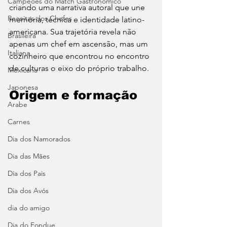
Campeões do Match Gastronômico
criando uma narrativa autoral que une 
Receitas dos Chefes
memória, técnica e identidade latino-
americana. Sua trajetória revela não 
Brasileira
apenas um chef em ascensão, mas um 
Italiana
cozinheiro que encontrou no encontro 
de culturas o eixo do próprio trabalho.
Mexicana
Japonesa
Origem e formação
Arabe
Carnes
Dia dos Namorados
Dia das Mães
Dia dos Pais
Dia dos Avós
dia do amigo
Dia do Fondue