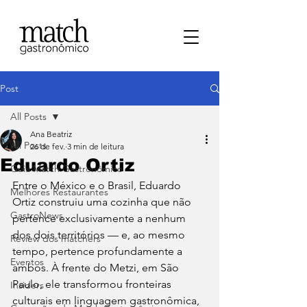
Post
All Posts
Ana Beatriz
All Posts
26 de fev.
3 min de leitura
Eduardo Ortiz
⁠Guia Match Gastronômico
Entre o México e o Brasil, Eduardo 
Melhores Restaurantes
Ortiz construiu uma cozinha que não 
⁠GastroNews
pertence exclusivamente a nenhum 
dos dois territórios — e, ao mesmo 
Review dos matchers
tempo, pertence profundamente a 
Eventos
ambos. À frente do Metzi, em São 
Paulo, ele transformou fronteiras 
⁠Insiders
culturais em linguagem gastronômica, 