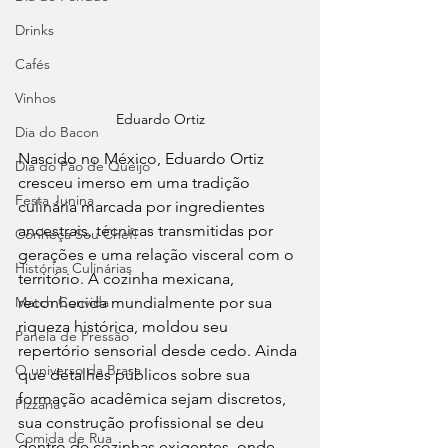
Drinks
Cafés
Vinhos
Eduardo Ortiz
Dia do Bacon
Nascido no México, Eduardo Ortiz 
Dia do Pão de Queijo
cresceu imerso em uma tradição 
Festa Junina
culinária marcada por ingredientes 
ancestrais, técnicas transmitidas por 
Conheça Seu Chef!
gerações e uma relação visceral com o 
Histórias Culinárias
território. A cozinha mexicana, 
Match Convida
reconhecida mundialmente por sua 
riqueza histórica, moldou seu 
Panela de Pressão
repertório sensorial desde cedo. Ainda 
O universo da Brasa
que detalhes públicos sobre sua 
formação acadêmica sejam discretos, 
Pizzaria
sua construção profissional se deu 
Comida de Rua
dentro de cozinhas exigentes, onde 