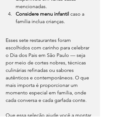
mencionadas.
Considere menu infantil
 caso a 
família inclua crianças.
Esses sete restaurantes foram 
escolhidos com carinho para celebrar 
o Dia dos Pais em São Paulo — seja 
por meio de cortes nobres, técnicas 
culinárias refinadas ou sabores 
autênticos e contemporâneos. O que 
mais importa é proporcionar um 
momento especial em família, onde 
cada conversa e cada garfada conte.
Que essa seleção ajude você a montar 
um roteiro inesquecível para 
homenagear o seu paizão. E lembre-
se: celebrar com boa comida é 