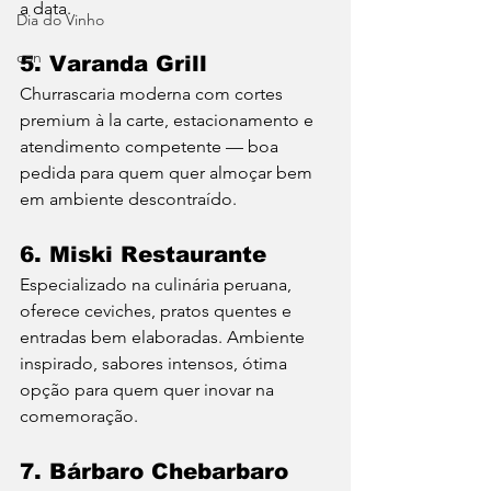
a data.
Dia do Vinho
con
5. Varanda Grill
Churrascaria moderna com cortes 
premium à la carte, estacionamento e 
atendimento competente — boa 
pedida para quem quer almoçar bem 
em ambiente descontraído.
6. Miski Restaurante
Especializado na culinária peruana, 
oferece ceviches, pratos quentes e 
entradas bem elaboradas. Ambiente 
inspirado, sabores intensos, ótima 
opção para quem quer inovar na 
comemoração.
7. Bárbaro Chebarbaro