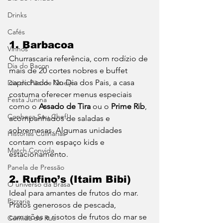
Drinks
Cafés
1. Barbacoa
Vinhos
Churrascaria referência, com rodízio de 
Dia do Bacon
mais de 20 cortes nobres e buffet 
caprichado. No Dia dos Pais, a casa 
Dia do Pão de Queijo
costuma oferecer menus especiais 
Festa Junina
como o 
Assado de Tira
 ou o 
Prime Rib
, 
Conheça Seu Chef!
acompanhados de saladas e 
sobremesas. Algumas unidades 
Histórias Culinárias
contam com espaço kids e 
Match Convida
estacionamento.
Panela de Pressão
2. Rufino’s (Itaim Bibi)
O universo da Brasa
Ideal para amantes de frutos do mar. 
Pizzaria
Pratos generosos de pescada, 
camarões e risotos de frutos do mar se 
Comida de Rua