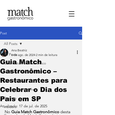
Post
All Posts
Ana Beatriz
All Posts
6 de ago. de 2024
2 min de leitura
Guia Match
⁠Guia Match Gastronômico
Gastronômico –
Melhores Restaurantes
Restaurantes para
⁠GastroNews
Celebrar o Dia dos
Review dos matchers
Pais em SP
Eventos
Atualizado:
17 de jul. de 2025
⁠Insiders
No 
Guia Match Gastronômico
 desta 