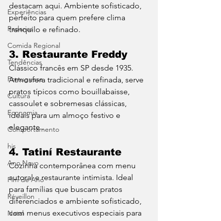
destacam aqui. Ambiente sofisticado, 
Experiências
perfeito para quem prefere clima 
Padarias
tranquilo e refinado.
Comida Regional
3. Restaurante Freddy
Tendências
Clássico francês em SP desde 1935. 
Portuguesa
Atmosfera tradicional e refinada, serve 
pratos típicos como bouillabaisse, 
Cultura
cassoulet e sobremesas clássicas, 
Economia
ideais para um almoço festivo e 
elegante .
Comportamento
his
4. Tatiní Restaurante
Ano Novo
Cozinha contemporânea com menu 
autoral e restaurante intimista. Ideal 
Fim de Ano
para famílias que buscam pratos 
Réveillon
diferenciados e ambiente sofisticado, 
com menus executivos especiais para 
Natal