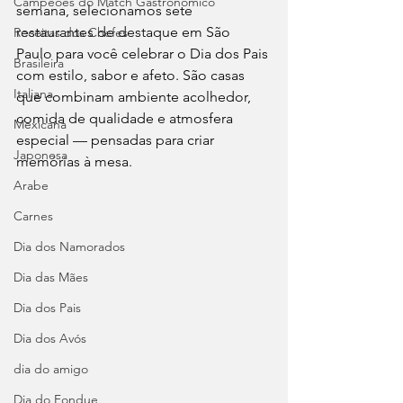
Campeões do Match Gastronômico
semana, selecionamos sete 
restaurantes de destaque em São 
Receitas dos Chefes
Paulo para você celebrar o Dia dos Pais 
Brasileira
com estilo, sabor e afeto. São casas 
Italiana
que combinam ambiente acolhedor, 
comida de qualidade e atmosfera 
Mexicana
especial — pensadas para criar 
Japonesa
memórias à mesa.
Arabe
Carnes
Dia dos Namorados
Dia das Mães
Dia dos Pais
Dia dos Avós
dia do amigo
Dia do Fondue