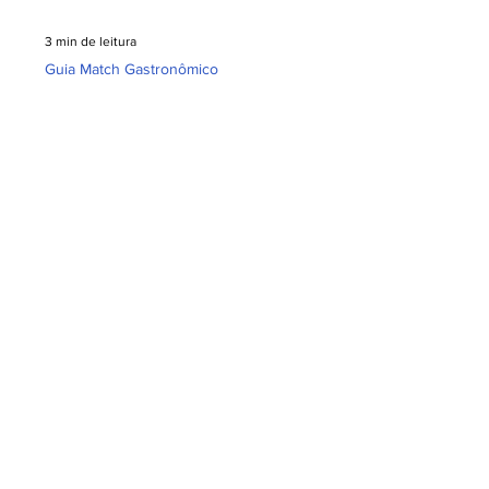
3 min de leitura
⁠Guia Match Gastronômico
Guia Match
Gastronômico –
Indicações para o
Almoço de Dia das
Mães