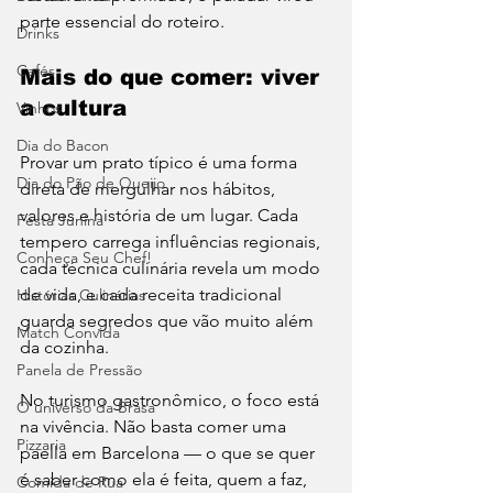
parte essencial do roteiro.
Drinks
Cafés
Mais do que comer: viver 
a cultura
Vinhos
Dia do Bacon
Provar um prato típico é uma forma 
Dia do Pão de Queijo
direta de mergulhar nos hábitos, 
valores e história de um lugar. Cada 
Festa Junina
tempero carrega influências regionais, 
Conheça Seu Chef!
cada técnica culinária revela um modo 
de vida, e cada receita tradicional 
Histórias Culinárias
guarda segredos que vão muito além 
Match Convida
da cozinha.
Panela de Pressão
No turismo gastronômico, o foco está 
O universo da Brasa
na vivência. Não basta comer uma 
Pizzaria
paella em Barcelona — o que se quer 
é saber como ela é feita, quem a faz, 
Comida de Rua