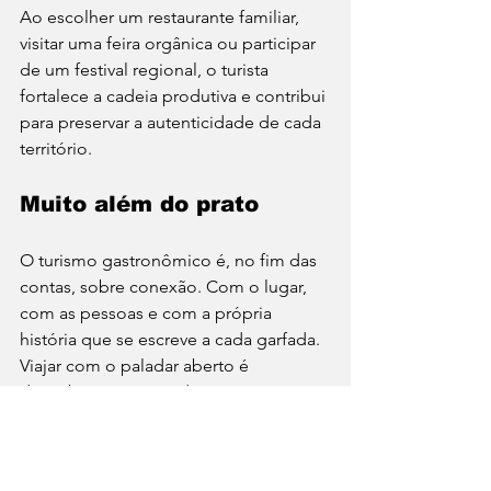
Ao escolher um restaurante familiar, 
visitar uma feira orgânica ou participar 
de um festival regional, o turista 
fortalece a cadeia produtiva e contribui 
para preservar a autenticidade de cada 
território.
Muito além do prato
O turismo gastronômico é, no fim das 
contas, sobre conexão. Com o lugar, 
com as pessoas e com a própria 
história que se escreve a cada garfada. 
Viajar com o paladar aberto é 
descobrir que, mais do que uma 
necessidade, a comida é uma 
linguagem universal — e uma das 
formas mais prazerosas de se viver o 