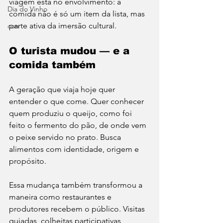
viagem está no envolvimento: a 
Dia do Vinho
comida não é só um item da lista, mas 
parte ativa da imersão cultural.
con
O turista mudou — e a 
comida também
A geração que viaja hoje quer 
entender o que come. Quer conhecer 
quem produziu o queijo, como foi 
feito o fermento do pão, de onde vem 
o peixe servido no prato. Busca 
alimentos com identidade, origem e 
propósito.
Essa mudança também transformou a 
maneira como restaurantes e 
produtores recebem o público. Visitas 
guiadas, colheitas participativas, 