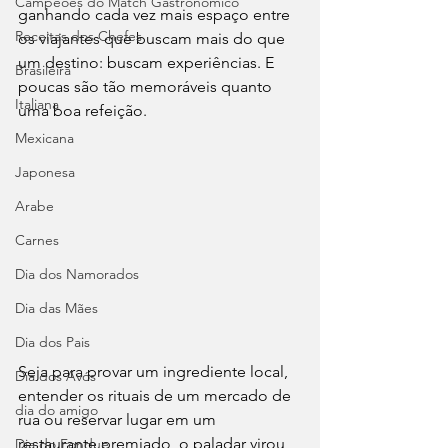
Campeões do Match Gastronômico
ganhando cada vez mais espaço entre 
Receitas dos Chefes
os viajantes que buscam mais do que 
um destino: buscam experiências. E 
Brasileira
poucas são tão memoráveis quanto 
Italiana
uma boa refeição.
Mexicana
Japonesa
Arabe
Carnes
Dia dos Namorados
Dia das Mães
Dia dos Pais
Seja para provar um ingrediente local, 
Dia dos Avós
entender os rituais de um mercado de 
dia do amigo
rua ou reservar lugar em um 
restaurante premiado, o paladar virou 
Dia do Fondue