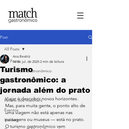
Post
All Posts
Ana Beatriz
All Posts
16 de jul. de 2025
2 min de leitura
Turismo
⁠Guia Match Gastronômico
gastronômico: a
Melhores Restaurantes
jornada além do prato
⁠GastroNews
Viajar é descobrir novos horizontes. 
Review dos matchers
Mas, para muita gente, o ponto alto de 
Eventos
uma viagem não está apenas nas 
paisagens ou museus — está no prato. 
⁠Insiders
O turismo gastronômico vem 