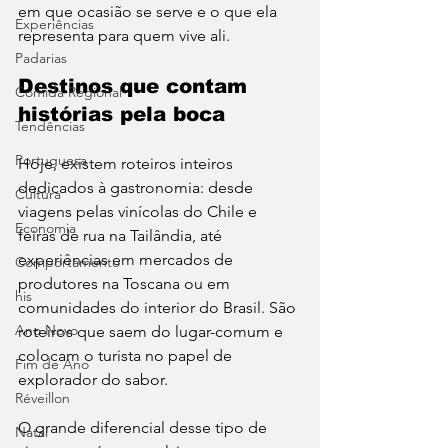
em que ocasião se serve e o que ela 
Experiências
representa para quem vive ali.
Padarias
Destinos que contam 
Comida Regional
histórias pela boca
Tendências
Portuguesa
Hoje, existem roteiros inteiros 
dedicados à gastronomia: desde 
Cultura
viagens pelas vinícolas do Chile e 
Economia
feiras de rua na Tailândia, até 
experiências em mercados de 
Comportamento
produtores na Toscana ou em 
his
comunidades do interior do Brasil. São 
Ano Novo
roteiros que saem do lugar-comum e 
colocam o turista no papel de 
Fim de Ano
explorador do sabor.
Réveillon
O grande diferencial desse tipo de 
Natal