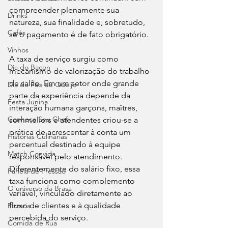
compreender plenamente sua 
Drinks
natureza, sua finalidade e, sobretudo, 
Cafés
se o pagamento é de fato obrigatório.
Vinhos
A taxa de serviço surgiu como 
Dia do Bacon
mecanismo de valorização do trabalho 
de salão. Em um setor onde grande 
Dia do Pão de Queijo
parte da experiência depende da 
Festa Junina
interação humana garçons, maîtres, 
Conheça Seu Chef!
sommeliers e atendentes criou-se a 
prática de acrescentar à conta um 
Histórias Culinárias
percentual destinado à equipe 
Match Convida
responsável pelo atendimento. 
Diferentemente do salário fixo, essa 
Panela de Pressão
taxa funciona como complemento 
O universo da Brasa
variável, vinculado diretamente ao 
fluxo de clientes e à qualidade 
Pizzaria
percebida do serviço.
Comida de Rua