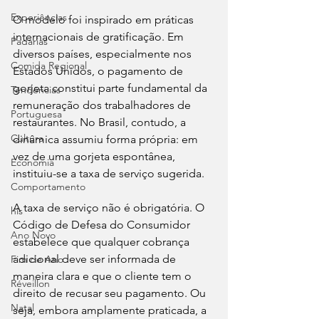
Experiências
O modelo foi inspirado em práticas 
internacionais de gratificação. Em 
Padarias
diversos países, especialmente nos 
Comida Regional
Estados Unidos, o pagamento de 
gorjeta constitui parte fundamental da 
Tendências
remuneração dos trabalhadores de 
Portuguesa
restaurantes. No Brasil, contudo, a 
Cultura
dinâmica assumiu forma própria: em 
vez de uma gorjeta espontânea, 
Economia
instituiu-se a taxa de serviço sugerida.
Comportamento
A taxa de serviço não é obrigatória. O 
his
Código de Defesa do Consumidor 
Ano Novo
estabelece que qualquer cobrança 
adicional deve ser informada de 
Fim de Ano
maneira clara e que o cliente tem o 
Réveillon
direito de recusar seu pagamento. Ou 
Natal
seja, embora amplamente praticada, a 