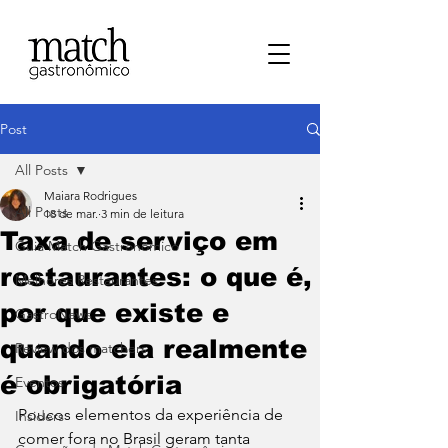
Post
All Posts
Maiara Rodrigues
All Posts
18 de mar.
3 min de leitura
Taxa de serviço em
⁠Guia Match Gastronômico
restaurantes: o que é,
Melhores Restaurantes
por que existe e
⁠GastroNews
quando ela realmente
Review dos matchers
é obrigatória
Eventos
Poucos elementos da experiência de 
⁠Insiders
comer fora no Brasil geram tanta 