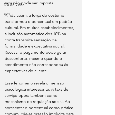
taxa não pode ser imposta.
Dia do Vinho
con
Ainda assim, a força do costume 
transformou o percentual em padrão 
cultural. Em muitos estabelecimentos, 
a inclusão automática dos 10% na 
conta transmite sensação de 
formalidade e expectativa social. 
Recusar o pagamento pode gerar 
desconforto, mesmo quando o 
atendimento não correspondeu às 
expectativas do cliente.
Esse fenômeno revela dimensão 
psicológica interessante. A taxa de 
serviço opera também como 
mecanismo de regulação social. Ao 
apresentar o percentual como prática 
comum, cria-se pressão implícita para 