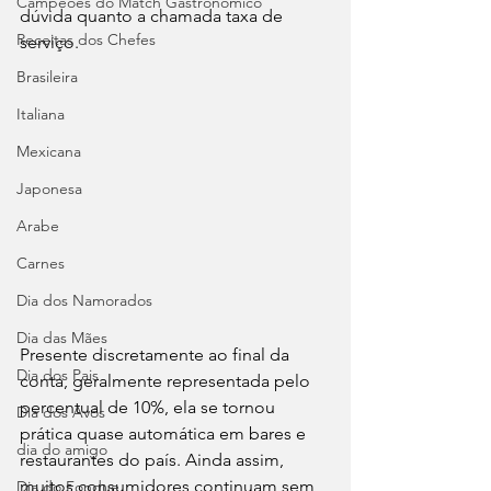
Campeões do Match Gastronômico
dúvida quanto a chamada taxa de 
Receitas dos Chefes
serviço. 
Brasileira
Italiana
Mexicana
Japonesa
Arabe
Carnes
Dia dos Namorados
Dia das Mães
Presente discretamente ao final da 
Dia dos Pais
conta, geralmente representada pelo 
percentual de 10%, ela se tornou 
Dia dos Avós
prática quase automática em bares e 
dia do amigo
restaurantes do país. Ainda assim, 
muitos consumidores continuam sem 
Dia do Fondue