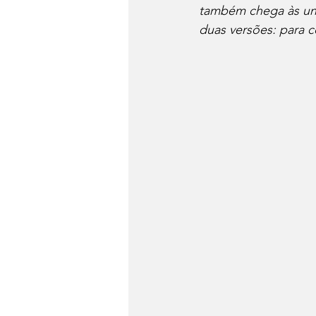
também chega às uni
duas versões: para c
Dia do Fondue
Drinks
Festa Junina
Conheça 
Panela de Pressão