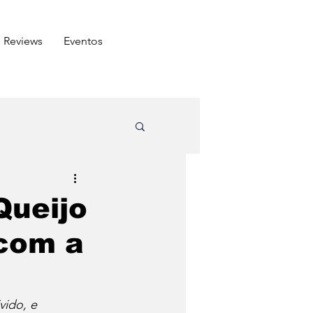
Reviews
⁠Eventos
ômico
Queijo
 com a
Arabe
Carnes
do amigo
vido, e 