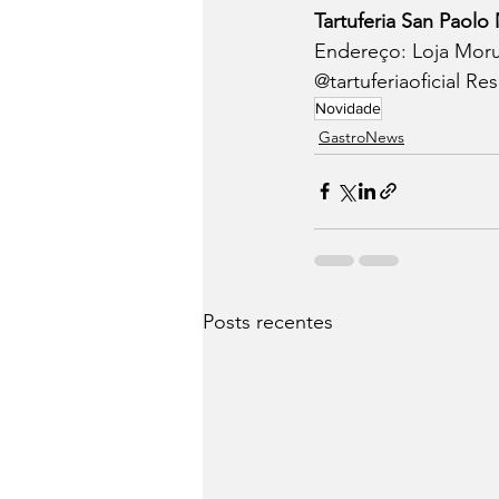
Tartuferia San Paol
Endereço: Loja Moru
@tartuferiaoficial Re
Novidade
⁠GastroNews
Posts recentes