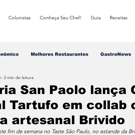
Colunistas
Conheça Seu Chef!
Guia
Receitas
onômico
Melhores Restaurantes
⁠GastroNews
n.
2 min de leitura
Eventos
⁠Insiders
Campeões do Match Gastron
ria San Paolo lança 
l Tartufo em collab
asileira
Italiana
Mexicana
Japonesa
ia artesanal Brivido
a das Mães
Dia dos Pais
Dia dos Avós
dia 
te fim de semana no Taste São Paulo, no estande da Bri