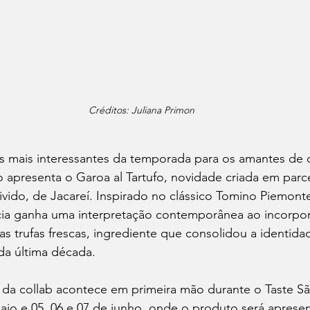
Créditos: Juliana Primon
 mais interessantes da temporada para os amantes de qu
lo apresenta o Garoa al Tartufo, novidade criada em parc
rivido, de Jacareí. Inspirado no clássico Tomino Piemonte
ia ganha uma interpretação contemporânea ao incorpor
as trufas frescas, ingrediente que consolidou a identida
da última década.
 da collab acontece em primeira mão durante o Taste Sã
maio e 05, 06 e 07 de junho, onde o produto será aprese