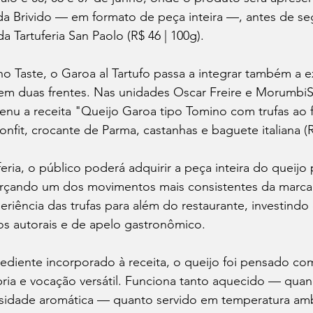
a Brivido — em formato de peça inteira —, antes de seg
a Tartuferia San Paolo (R$ 46 | 100g).
 Taste, o Garoa al Tartufo passa a integrar também a e
o em duas frentes. Nas unidades Oscar Freire e Morumbi
nu a receita "Queijo Garoa tipo Tomino com trufas ao f
nfit, crocante de Parma, castanhas e baguete italiana (R
eria, o público poderá adquirir a peça inteira do queijo
forçando um dos movimentos mais consistentes da marca
eriência das trufas para além do restaurante, investind
os autorais e de apelo gastronômico.
ediente incorporado à receita, o queijo foi pensado c
ria e vocação versátil. Funciona tanto aquecido — qua
sidade aromática — quanto servido em temperatura amb