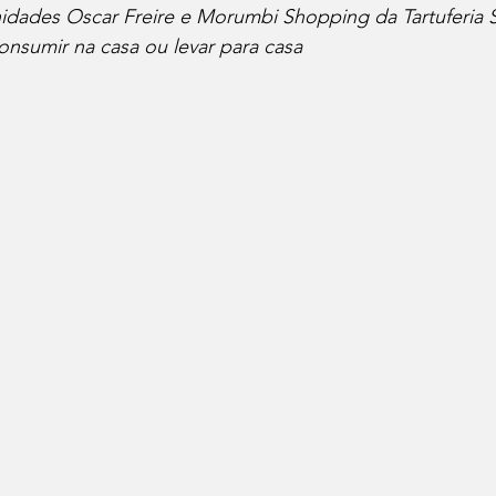
dades Oscar Freire e Morumbi Shopping da Tartuferia 
onsumir na casa ou levar para casa
Cafés
Vinhos
Dia do Bacon
Dia do Pão
Seu Chef!
Histórias Culinárias
Match Convida