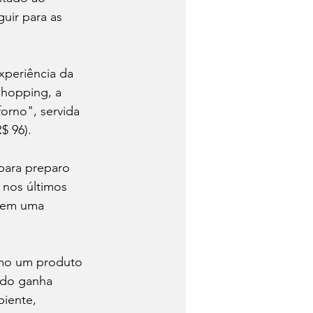
uir para as 
xperiência da 
Shopping, a 
orno", servida 
$ 96).
 para preparo 
 nos últimos 
o em uma 
omo um produto 
ndo ganha 
iente, 