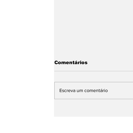
Comentários
Escreva um comentário
Um restaurante de
carne ótimo e barato
SOBRE