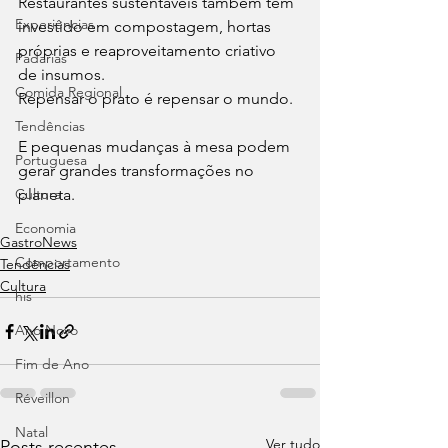
Restaurantes sustentáveis também têm 
Experiências
investido em compostagem, hortas 
próprias e reaproveitamento criativo 
Padarias
de insumos.
Comida Regional
Repensar o prato é repensar o mundo. 
Tendências
E pequenas mudanças à mesa podem 
Portuguesa
gerar grandes transformações no 
Cultura
planeta.
Economia
⁠GastroNews
Comportamento
Tendências
Cultura
his
Ano Novo
Fim de Ano
Réveillon
Natal
Ver tudo
Posts recentes