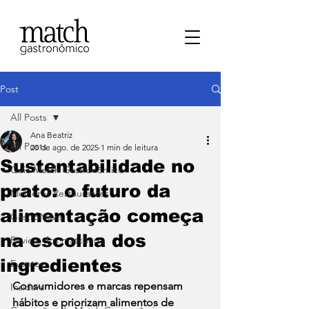
Post
All Posts
Ana Beatriz
All Posts
20 de ago. de 2025
1 min de leitura
Sustentabilidade no
⁠Guia Match Gastronômico
prato: o futuro da
Melhores Restaurantes
alimentação começa
⁠GastroNews
na escolha dos
Review dos matchers
ingredientes
Eventos
Consumidores e marcas repensam 
⁠Insiders
hábitos e priorizam alimentos de 