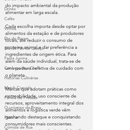
do impacto ambiental da produção 
Drinks
alimentar em larga escala.
Cafés
Cada escolha importa desde optar por 
Vinhos
alimentos da estação e de produtores 
Dia do Bacon
locais, até reduzir o consumo de 
proteína animal e dar preferência a 
Dia do Pão de Queijo
ingredientes de origem ética. Para 
Festa Junina
além da saúde individual, trata-se de 
Conheça Seu Chef!
uma postura coletiva de cuidado com 
o planeta.
Histórias Culinárias
Match Convida
Marcas que adotam práticas como 
rastreabilidade, uso consciente de 
Panela de Pressão
recursos, aproveitamento integral dos 
O universo da Brasa
alimentos e logística verde vêm 
ganhando destaque e conquistando 
Pizzaria
consumidores mais conscientes. 
Comida de Rua