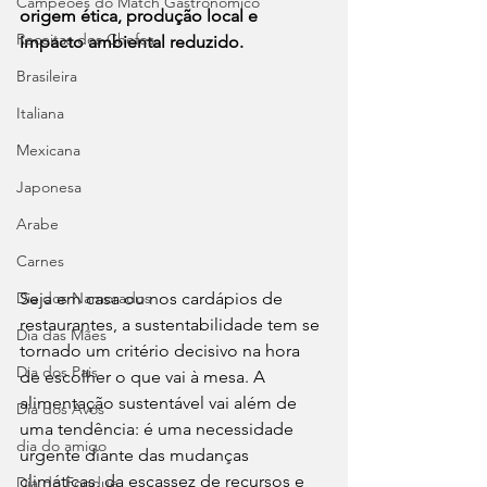
Campeões do Match Gastronômico
origem ética, produção local e 
Receitas dos Chefes
impacto ambiental reduzido.
Brasileira
Italiana
Mexicana
Japonesa
Arabe
Carnes
Dia dos Namorados
Seja em casa ou nos cardápios de 
restaurantes, a sustentabilidade tem se 
Dia das Mães
tornado um critério decisivo na hora 
Dia dos Pais
de escolher o que vai à mesa. A 
alimentação sustentável vai além de 
Dia dos Avós
uma tendência: é uma necessidade 
dia do amigo
urgente diante das mudanças 
climáticas, da escassez de recursos e 
Dia do Fondue