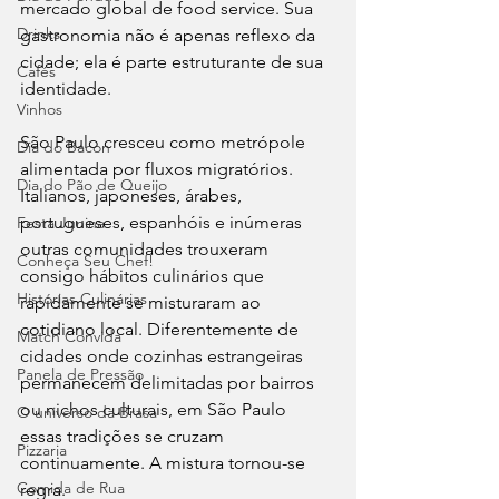
mercado global de food service. Sua 
Drinks
gastronomia não é apenas reflexo da 
cidade; ela é parte estruturante de sua 
Cafés
identidade.
Vinhos
São Paulo cresceu como metrópole 
Dia do Bacon
alimentada por fluxos migratórios. 
Dia do Pão de Queijo
Italianos, japoneses, árabes, 
portugueses, espanhóis e inúmeras 
Festa Junina
outras comunidades trouxeram 
Conheça Seu Chef!
consigo hábitos culinários que 
Histórias Culinárias
rapidamente se misturaram ao 
cotidiano local. Diferentemente de 
Match Convida
cidades onde cozinhas estrangeiras 
Panela de Pressão
permanecem delimitadas por bairros 
ou nichos culturais, em São Paulo 
O universo da Brasa
essas tradições se cruzam 
Pizzaria
continuamente. A mistura tornou-se 
Comida de Rua
regra.