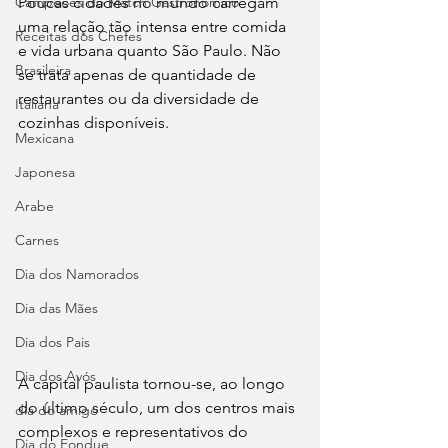
Campeões do Match Gastronômico
Poucas cidades no mundo carregam 
uma relação tão intensa entre comida 
Receitas dos Chefes
e vida urbana quanto São Paulo. Não 
Brasileira
se trata apenas de quantidade de 
restaurantes ou da diversidade de 
Italiana
cozinhas disponíveis. 
Mexicana
Japonesa
Arabe
Carnes
Dia dos Namorados
Dia das Mães
Dia dos Pais
Dia dos Avós
A capital paulista tornou-se, ao longo 
do último século, um dos centros mais 
dia do amigo
complexos e representativos do 
Dia do Fondue