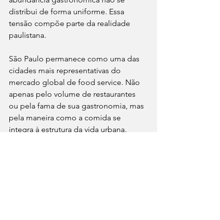
distribui de forma uniforme. Essa 
tensão compõe parte da realidade 
paulistana.
São Paulo permanece como uma das 
cidades mais representativas do 
mercado global de food service. Não 
apenas pelo volume de restaurantes 
ou pela fama de sua gastronomia, mas 
pela maneira como a comida se 
integra à estrutura da vida urbana.
Na capital paulista, comer nunca foi 
apenas necessidade fisiológica. É 
gesto cultural, ferramenta social e 
expressão de identidade. E talvez seja 
justamente essa intensidade que 
mantém a cidade permanentemente 
no mapa gastronômico do mundo.