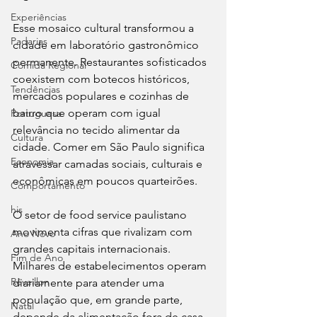
Experiências
Esse mosaico cultural transformou a 
Padarias
cidade em laboratório gastronômico 
permanente. Restaurantes sofisticados 
Comida Regional
coexistem com botecos históricos, 
Tendências
mercados populares e cozinhas de 
bairro que operam com igual 
Portuguesa
relevância no tecido alimentar da 
Cultura
cidade. Comer em São Paulo significa 
Economia
atravessar camadas sociais, culturais e 
econômicas em poucos quarteirões.
Comportamento
his
O setor de food service paulistano 
movimenta cifras que rivalizam com 
Ano Novo
grandes capitais internacionais. 
Fim de Ano
Milhares de estabelecimentos operam 
Réveillon
diariamente para atender uma 
população que, em grande parte, 
Natal
depende da alimentação fora de casa. 