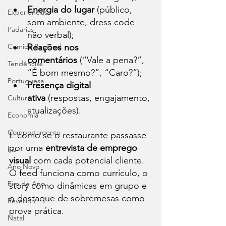
Energia do lugar
 (público, 
Experiências
som ambiente, dress code 
Padarias
não verbal);
Comida Regional
Reações nos 
comentários
 (“Vale a pena?”, 
Tendências
“É bom mesmo?”, “Caro?”);
Portuguesa
Presença digital 
ativa
 (respostas, engajamento, 
Cultura
atualizações).
Economia
Comportamento
É como se o restaurante passasse 
por uma 
entrevista de emprego 
his
visual
 com cada potencial cliente. 
Ano Novo
O feed funciona como currículo, o 
Fim de Ano
story como dinâmicas em grupo e 
o destaque de sobremesas como 
Réveillon
prova prática.
Natal