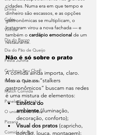
cidades. Numa era em que tempo e 
Drinks
dinheiro são escassos, e as opções 
Cafés
gastronômicas se multiplicam, o 
Instagram virou a nova fachada — e 
Vinhos
também o 
cardápio emocional
 de um 
Dia do Bacon
restaurante.
Dia do Pão de Queijo
Não é só sobre o prato
Festa Junina
Conheça Seu Chef!
A comida ainda importa, claro. 
Mas o que os “stalkers 
Histórias Culinárias
gastronômicos” buscam nas redes 
Match Convida
é uma mistura de elementos:
Panela de Pressão
Estética do 
ambiente
 (iluminação, 
O universo da Brasa
decoração, conforto);
Pizzaria
Visual dos pratos
 (capricho, 
Comida de Rua
porção, louça, montagem);