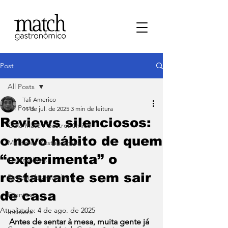
Post
All Posts
Tali Americo
All Posts
11 de jul. de 2025
3 min de leitura
Reviews silenciosos:
⁠Guia Match Gastronômico
o novo hábito de quem
Melhores Restaurantes
“experimenta” o
⁠GastroNews
restaurante sem sair
Review dos matchers
de casa
Eventos
Atualizado:
4 de ago. de 2025
⁠Insiders
Antes de sentar à mesa, muita gente já 