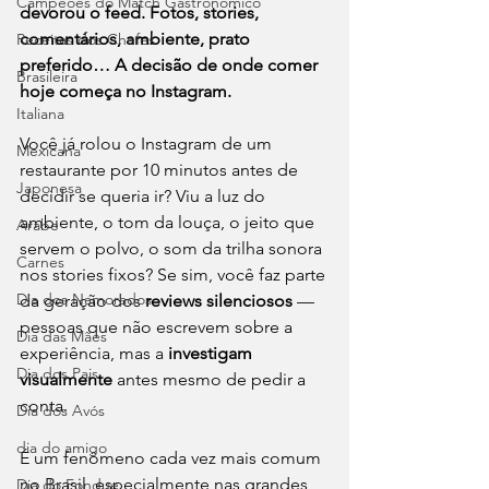
Campeões do Match Gastronômico
devorou o feed. Fotos, stories, 
comentários, ambiente, prato 
Receitas dos Chefes
preferido… A decisão de onde comer 
Brasileira
hoje começa no Instagram.
Italiana
Você já rolou o Instagram de um 
Mexicana
restaurante por 10 minutos antes de 
Japonesa
decidir se queria ir? Viu a luz do 
ambiente, o tom da louça, o jeito que 
Arabe
servem o polvo, o som da trilha sonora 
Carnes
nos stories fixos? Se sim, você faz parte 
Dia dos Namorados
da geração dos 
reviews silenciosos
 — 
pessoas que não escrevem sobre a 
Dia das Mães
experiência, mas a 
investigam 
Dia dos Pais
visualmente
 antes mesmo de pedir a 
conta.
Dia dos Avós
dia do amigo
É um fenômeno cada vez mais comum 
no Brasil, especialmente nas grandes 
Dia do Fondue