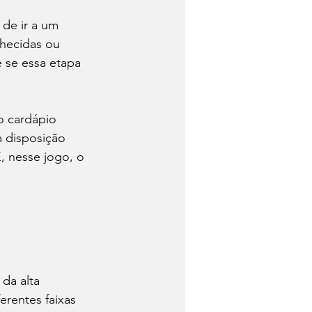
 de ir a um 
 de Queijo
hecidas ou 
 se essa etapa 
o cardápio 
a disposição 
, nesse jogo, o 
da alta 
rentes faixas 