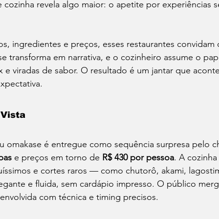
 cozinha revela algo maior: o apetite por experiências s
tos, ingredientes e preços, esses restaurantes convidam 
 se transforma em narrativa, e o cozinheiro assume o pa
x e viradas de sabor. O resultado é um jantar que acont
pectativa.
 Vista
u omakase é entregue como sequência surpresa pelo c
pas
 e preços em torno de 
R$ 430 por pessoa
. A cozinha
quíssimos e cortes raros — como chutorô, akami, lagostim
legante e fluida, sem cardápio impresso. O público mer
senvolvida com técnica e timing precisos.