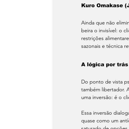
Kuro Omakase (J
Ainda que não elimi
beira o invisível: o
restrições alimentar
sazonais e técnica r
A lógica por trá
Do ponto de vista p
também libertador. A
uma inversão: é o cl
Essa inversão dialo
quase como um antíd
saturado de opções,