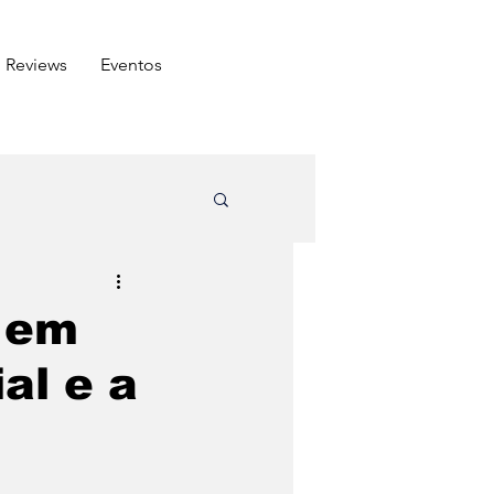
Reviews
⁠Eventos
ômico
 em
al e a
Arabe
Carnes
do amigo