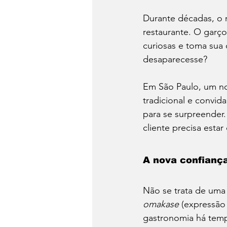
Durante décadas, o r
Dia do Fondue
Drinks
restaurante. O garç
curiosas e toma sua
desaparecesse?
Festa Junina
Conheça 
Em São Paulo, um no
tradicional e convid
Panela de Pressão
para se surpreender.
cliente precisa esta
A nova confianç
Não se trata de uma
omakase
 (expressão
gastronomia há temp