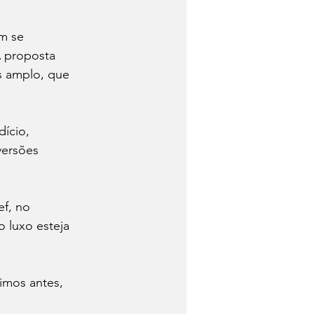
m se 
A proposta 
s amplo, que 
dício, 
versões 
f, no 
o luxo esteja 
imos antes, 