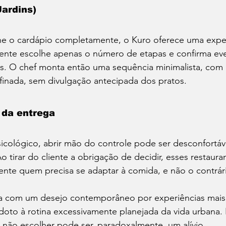
ardins)
ne o cardápio completamente, o Kuro oferece uma expe
 cliente escolhe apenas o número de etapas e confirma ev
es. O chef monta então uma sequência minimalista, com 
efinada, sem divulgação antecipada dos pratos.
s da entrega
sicológico, abrir mão do controle pode ser desconfortá
o tirar do cliente a obrigação de decidir, esses restaur
iente quem precisa se adaptar à comida, e não o contrár
ga com um desejo contemporâneo por experiências mais 
oto à rotina excessivamente planejada da vida urbana
 não escolher pode ser, paradoxalmente, um alívio.