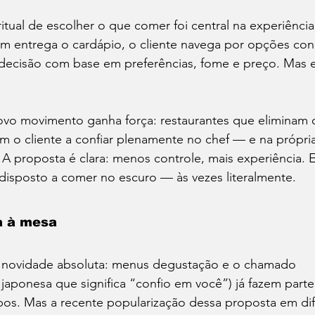
itual de escolher o que comer foi central na experiência
Cafés
Vinhos
Dia do Bacon
Dia do Pão
om entrega o cardápio, o cliente navega por opções con
 decisão com base em preferências, fome e preço. Mas e
Seu Chef!
Histórias Culinárias
Match Convida
vo movimento ganha força: restaurantes que eliminam 
am o cliente a confiar plenamente no chef — e na própri
 A proposta é clara: menos controle, mais experiência. E
r disposto a comer no escuro — às vezes literalmente.
a à mesa
 novidade absoluta: menus degustação e o chamado 
 japonesa que significa “confio em você”) já fazem parte 
os. Mas a recente popularização dessa proposta em dife