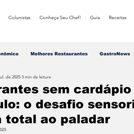
Colunistas
Conheça Seu Chef!
Guia
Receitas
onômico
Melhores Restaurantes
⁠GastroNews
jul. de 2025
3 min de leitura
Eventos
⁠Insiders
Campeões do Match Gastron
rantes sem cardápio
lo: o desafio sensori
asileira
Italiana
Mexicana
Japonesa
 total ao paladar
a das Mães
Dia dos Pais
Dia dos Avós
dia 
2025