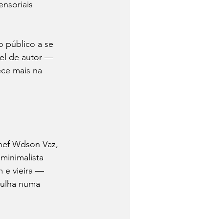
ensoriais 
o público a se 
pel de autor — 
ece mais na 
hef Wdson Vaz, 
 minimalista 
 e vieira — 
gulha numa 