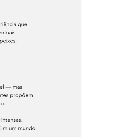
riência que 
entuais 
peixes 
vel — mas 
antes propõem 
io.
intensas, 
. Em um mundo 