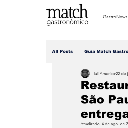
GastroNews
All Posts
⁠Guia Match Gastr
Tali Americo
22 de 
Review dos matchers
Restau
São Pau
Receitas dos Chefes
Br
entrega
Dia dos Namorados
Di
Atualizado:
4 de ago. de 