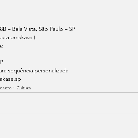
B – Bela Vista, São Paulo – SP
para omakase (
az
SP
para sequência personalizada
akase.sp
mento
Cultura