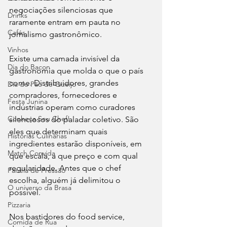
negociações silenciosas que 
Drinks
raramente entram em pauta no 
Cafés
jornalismo gastronômico.
Vinhos
Existe uma camada invisível da 
Dia do Bacon
gastronomia que molda o que o país 
come. Distribuidores, grandes 
Dia do Pão de Queijo
compradores, fornecedores e 
Festa Junina
indústrias operam como curadores 
Conheça Seu Chef!
silenciosos do paladar coletivo. São 
eles que determinam quais 
Histórias Culinárias
ingredientes estarão disponíveis, em 
Match Convida
que escala, a que preço e com qual 
regularidade. Antes que o chef 
Panela de Pressão
escolha, alguém já delimitou o 
O universo da Brasa
possível.
Pizzaria
Nos bastidores do food service, 
Comida de Rua