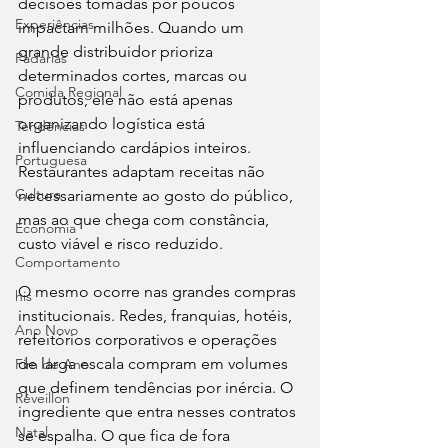
decisões tomadas por poucos 
Experiências
impactam milhões. Quando um 
grande distribuidor prioriza 
Padarias
determinados cortes, marcas ou 
Comida Regional
produtos, ele não está apenas 
organizando logística está 
Tendências
influenciando cardápios inteiros. 
Portuguesa
Restaurantes adaptam receitas não 
Cultura
necessariamente ao gosto do público, 
mas ao que chega com constância, 
Economia
custo viável e risco reduzido.
Comportamento
O mesmo ocorre nas grandes compras 
his
institucionais. Redes, franquias, hotéis, 
Ano Novo
refeitórios corporativos e operações 
de larga escala compram em volumes 
Fim de Ano
que definem tendências por inércia. O 
Réveillon
ingrediente que entra nesses contratos 
Natal
se espalha. O que fica de fora 