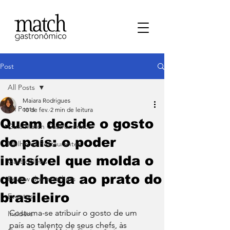
Post
All Posts
Maiara Rodrigues
All Posts
10 de fev.
2 min de leitura
Quem decide o gosto
⁠Guia Match Gastronômico
do país: o poder
Melhores Restaurantes
invisível que molda o
⁠GastroNews
que chega ao prato do
Review dos matchers
brasileiro
Eventos
Costuma-se atribuir o gosto de um 
⁠Insiders
país ao talento de seus chefs, às 