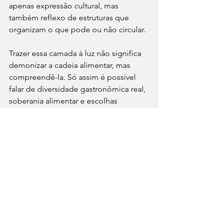
apenas expressão cultural, mas 
também reflexo de estruturas que 
organizam o que pode ou não circular.
Trazer essa camada à luz não significa 
demonizar a cadeia alimentar, mas 
compreendê-la. Só assim é possível 
falar de diversidade gastronômica real, 
soberania alimentar e escolhas 
conscientes. Porque, no fim, o prato 
não começa na cozinha começa muito 
antes, em decisões que raramente 
vemos, mas que sentimos todos os 
dias ao comer.
#MatchGastronômico
#CulturaAlimentar
#JornalismoGastronômico
#FoodServiceBrasil
#IndústriaAlimentícia
#CadeiaAlimentar