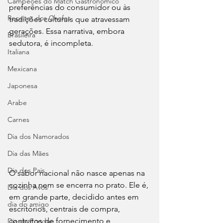
Campeões do Match Gastronômico
preferências do consumidor ou às 
Receitas dos Chefes
tradições culturais que atravessam 
gerações. Essa narrativa, embora 
Brasileira
sedutora, é incompleta. 
Italiana
Mexicana
Japonesa
Arabe
Carnes
Dia dos Namorados
Dia das Mães
Dia dos Pais
O sabor nacional não nasce apenas na 
cozinha nem se encerra no prato. Ele é, 
Dia dos Avós
em grande parte, decidido antes em 
dia do amigo
escritórios, centrais de compra, 
contratos de fornecimento e 
Dia do Fondue