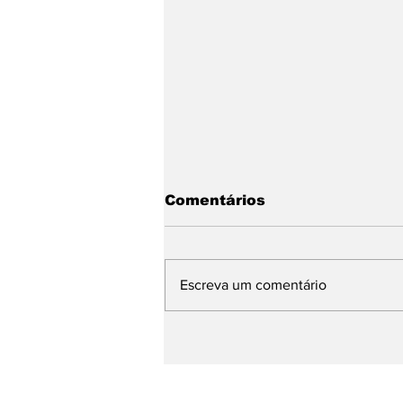
Comentários
Escreva um comentário
Um restaurante de
carne ótimo e barato