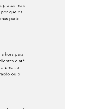
s pratos mais 
 por que os 
 mas parte 
na hora para 
lientes e até 
O aroma se 
ração ou o 