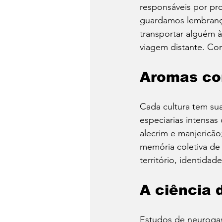
responsáveis por pr
guardamos lembrança
transportar alguém 
viagem distante. Co
Aromas com
Cada cultura tem sua
especiarias intensa
alecrim e manjericão
memória coletiva de
território, identida
A ciência 
Estudos de neuroga