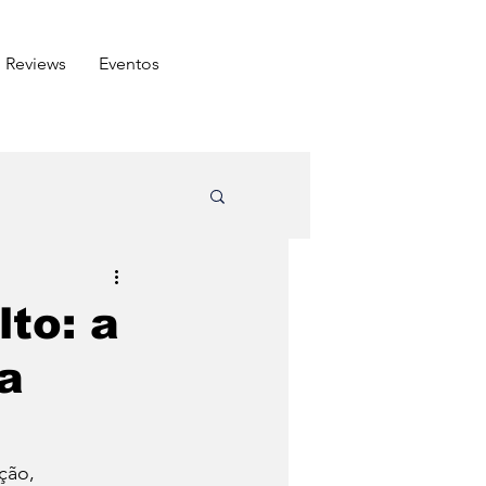
Reviews
⁠Eventos
ômico
lto: a
na
Arabe
Carnes
do amigo
ção, 