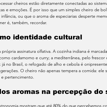
ocessar cheiros estão diretamente conectadas ao sistem
s e emoções. É por isso que um simples cheiro de bo
à infância, ou que o aroma de especiarias desperte mem
mer é, também, recordar.
o identidade cultural
 própria assinatura olfativa. A cozinha indiana é marcada
s como cardamomo e curry; a mediterrânea, pelo frescor
; já no Brasil, o refogado de alho e cebola é onipresent
 gerações. O cheiro não apenas tempera a comida: ele s
de e pertencimento.
dos aromas na percepção do 
stronomia mostram que até 80% do que percebemos c