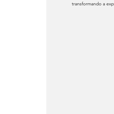
transformando a exp
Dia do Fondue
Drinks
Festa Junina
Conheça 
Panela de Pressão