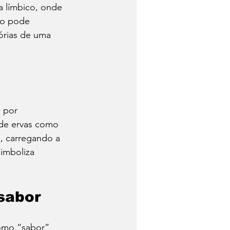
a límbico, onde 
lo pode 
órias de uma 
 por 
 de ervas como 
e, carregando a 
imboliza 
sabor
omo “sabor” 