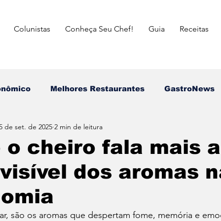
Colunistas
Conheça Seu Chef!
Guia
Receitas
onômico
Melhores Restaurantes
⁠GastroNews
5 de set. de 2025
2 min de leitura
Eventos
⁠Insiders
Campeões do Match Gastron
o cheiro fala mais a
nvisível dos aromas 
asileira
Italiana
Mexicana
Japonesa
nomia
a das Mães
Dia dos Pais
Dia dos Avós
dia 
ar, são os aromas que despertam fome, memória e emo