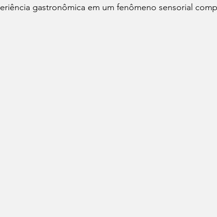
eriência gastronômica em um fenômeno sensorial comp
Cafés
Vinhos
Dia do Bacon
Dia do Pão
Seu Chef!
Histórias Culinárias
Match Convida