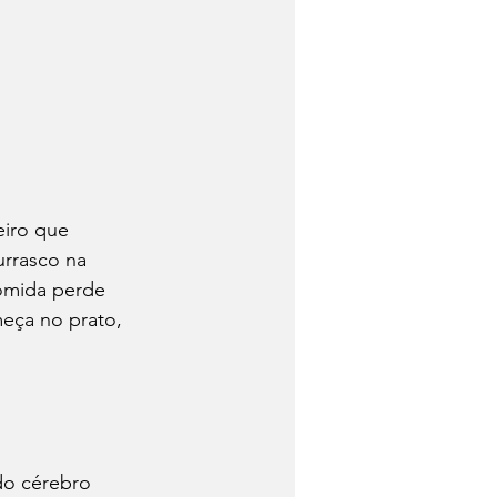
eiro que 
rrasco na 
comida perde 
eça no prato, 
do cérebro 