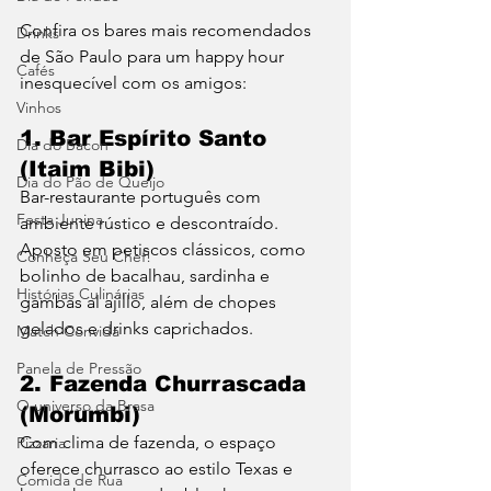
Confira os bares mais recomendados 
Drinks
de São Paulo para um happy hour 
Cafés
inesquecível com os amigos:
Vinhos
1. Bar Espírito Santo 
Dia do Bacon
(Itaim Bibi)
Dia do Pão de Queijo
Bar-restaurante português com 
Festa Junina
ambiente rústico e descontraído. 
Aposto em petiscos clássicos, como 
Conheça Seu Chef!
bolinho de bacalhau, sardinha e 
Histórias Culinárias
gambas al ajillo, além de chopes 
gelados e drinks caprichados.
Match Convida
Panela de Pressão
2. Fazenda Churrascada 
O universo da Brasa
(Morumbi)
Com clima de fazenda, o espaço 
Pizzaria
oferece churrasco ao estilo Texas e 
Comida de Rua