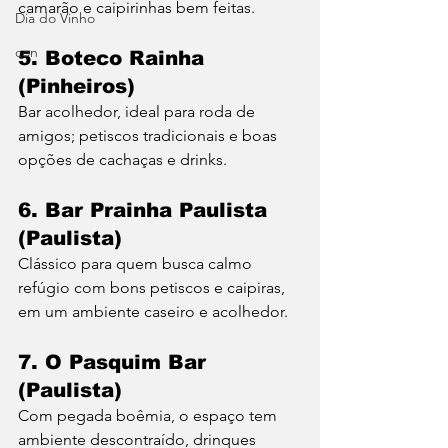
camarão e caipirinhas bem feitas.
Dia do Vinho
con
5. Boteco Rainha 
(Pinheiros)
Bar acolhedor, ideal para roda de 
amigos; petiscos tradicionais e boas 
opções de cachaças e drinks.
6. Bar Prainha Paulista 
(Paulista)
Clássico para quem busca calmo 
refúgio com bons petiscos e caipiras, 
em um ambiente caseiro e acolhedor.
7. O Pasquim Bar 
(Paulista)
Com pegada boêmia, o espaço tem 
ambiente descontraído, drinques 