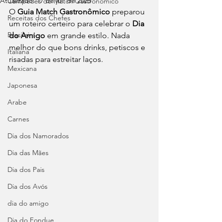
Atualizado:
17 de jul. de 2025
Campeões do Match Gastronômico
O 
Guia Match Gastronômico
 preparou 
Receitas dos Chefes
um roteiro certeiro para celebrar o 
Dia 
Brasileira
do Amigo
 em grande estilo. Nada 
melhor do que bons drinks, petiscos e 
Italiana
risadas para estreitar laços. 
Mexicana
Japonesa
Arabe
Carnes
Dia dos Namorados
Dia das Mães
Dia dos Pais
Dia dos Avós
dia do amigo
Dia do Fondue