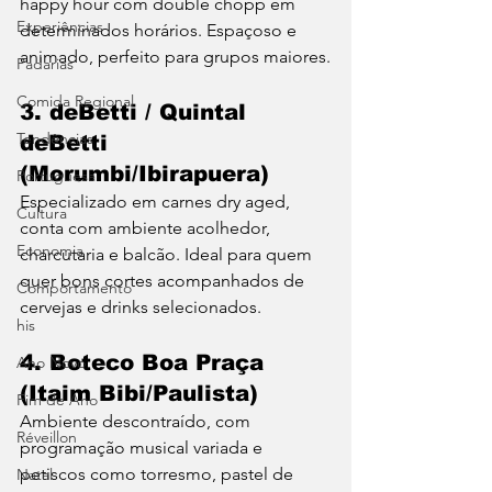
happy hour com double chopp em 
Experiências
determinados horários. Espaçoso e 
animado, perfeito para grupos maiores.
Padarias
Comida Regional
3. deBetti / Quintal 
Tendências
deBetti 
(Morumbi/Ibirapuera)
Portuguesa
Especializado em carnes dry aged, 
Cultura
conta com ambiente acolhedor, 
Economia
charcutaria e balcão. Ideal para quem 
quer bons cortes acompanhados de 
Comportamento
cervejas e drinks selecionados.
his
4. Boteco Boa Praça 
Ano Novo
(Itaim Bibi/Paulista)
Fim de Ano
Ambiente descontraído, com 
Réveillon
programação musical variada e 
petiscos como torresmo, pastel de 
Natal