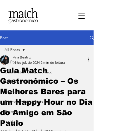
Post
All Posts
Ana Beatriz
All Posts
18 de jul. de 2024
2 min de leitura
Guia Match
⁠Guia Match Gastronômico
Gastronômico – Os
Melhores Restaurantes
Melhores Bares para
⁠GastroNews
um Happy Hour no Dia
Review dos matchers
do Amigo em São
Eventos
Paulo
⁠Insiders