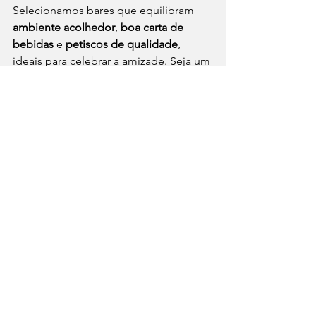
Selecionamos bares que equilibram 
ambiente acolhedor
, 
boa carta de 
bebidas
 e 
petiscos de qualidade
, 
ideais para celebrar a amizade. Seja um 
brinde a novos encontros ou uma 
comemoração antecipada do Dia do 
Amigo, que essas escolhas tornem o 
momento ainda mais especial e 
divertido.
Guia Match Gastronômico
Recomendações de Restaurantes
Drinks
⁠Guia Match Gastronômico
Melhores Restaurantes