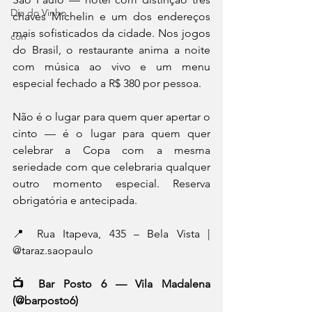
Dia do Vinho
chaves Michelin e um dos endereços 
mais sofisticados da cidade. Nos jogos 
con
do Brasil, o restaurante anima a noite 
com música ao vivo e um menu 
especial fechado a R$ 380 por pessoa. 
Não é o lugar para quem quer apertar o 
cinto — é o lugar para quem quer 
celebrar a Copa com a mesma 
seriedade com que celebraria qualquer 
outro momento especial. Reserva 
obrigatória e antecipada. 
📍 Rua Itapeva, 435 – Bela Vista | 
@taraz.saopaulo 
📺 Bar Posto 6 — Vila Madalena 
(@barposto6)