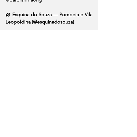
🌿 Esquina do Souza — Pompeia e Vila 
Leopoldina (@esquinadosouza)
O Esquina do Souza vai transmitir os 
jogos do Brasil nas duas unidades, com 
pacotes especiais de open bar e open 
food nos dias de partida — reservas 
pelo WhatsApp. 
A cozinha é de boteco de verdade: 
coxinhas de frango com requeijão, 
pastéis de bobó de camarão, receitas 
de família que não precisam de 
subtítulo. Para quem quer Copa com 
custo previsível e o espírito de 
confraternização que o jogo pede. 