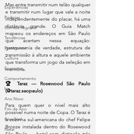
Mas entre transmitir num telão qualquer 
Experiências
e transmitir num lugar que vale a noite 
Padarias
independentemente do placar, há uma 
distância grande. O Guia Match 
Comida Regional
mapeou os endereços em São Paulo 
Tendências
que acertam nessa equação: 
gastronomia de verdade, estrutura de 
Portuguesa
transmissão à altura e aquele ambiente 
Cultura
que transforma um jogo da seleção em 
Economia
memória.
Comportamento
🏆 Taraz — Rosewood São Paulo 
his
(@taraz.saopaulo)
Ano Novo
Para quem quer o nível mais alto 
Fim de Ano
possível numa noite de Copa. O Taraz é 
Réveillon
a cozinha sul-americana do chef Felipe 
Bronze instalada dentro do Rosewood 
Natal
São Paulo — hotel com distinção três 