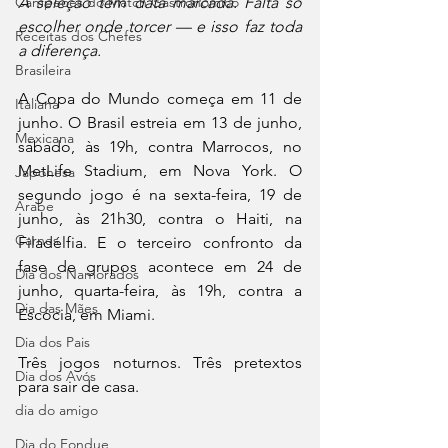
Campeões do Match Gastronômico
A seleção tem data marcada. Falta só 
escolher onde torcer — e isso faz toda 
Receitas dos Chefes
a diferença.
Brasileira
A Copa do Mundo começa em 11 de 
Italiana
junho. O Brasil estreia em 13 de junho, 
Mexicana
sábado, às 19h, contra Marrocos, no 
MetLife Stadium, em Nova York. O 
Japonesa
segundo jogo é na sexta-feira, 19 de 
Arabe
junho, às 21h30, contra o Haiti, na 
Carnes
Filadélfia. E o terceiro confronto da 
fase de grupos acontece em 24 de 
Dia dos Namorados
junho, quarta-feira, às 19h, contra a 
Dia das Mães
Escócia, em Miami. 
Dia dos Pais
Três jogos noturnos. Três pretextos 
Dia dos Avós
para sair de casa.
dia do amigo
Dia do Fondue