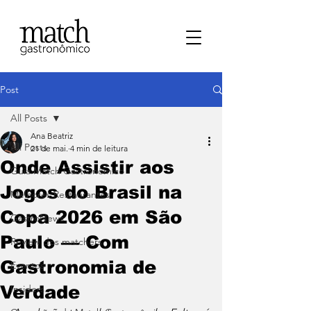
Post
All Posts
Ana Beatriz
All Posts
21 de mai.
4 min de leitura
Onde Assistir aos
⁠Guia Match Gastronômico
Jogos do Brasil na
Melhores Restaurantes
Copa 2026 em São
⁠GastroNews
Paulo — Com
Review dos matchers
Gastronomia de
Eventos
Verdade
⁠Insiders