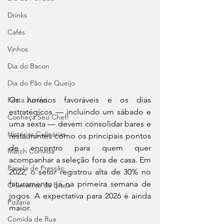
Drinks
Cafés
Vinhos
Dia do Bacon
Dia do Pão de Queijo
Os horários favoráveis e os dias 
Festa Junina
estratégicos — incluindo um sábado e 
Conheça Seu Chef!
uma sexta — devem consolidar bares e 
Histórias Culinárias
restaurantes como os principais pontos 
de encontro para quem quer 
Match Convida
acompanhar a seleção fora de casa. Em 
Panela de Pressão
2022, o setor registrou alta de 30% no 
faturamento já na primeira semana de 
O universo da Brasa
jogos. A expectativa para 2026 é ainda 
Pizzaria
maior. 
Comida de Rua