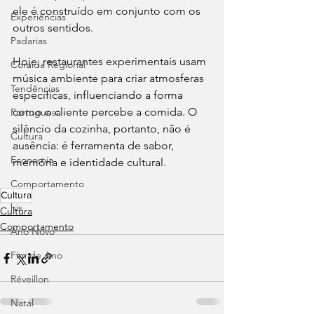
ele é construído em conjunto com os 
Experiências
outros sentidos.
Padarias
Hoje, restaurantes experimentais usam 
Comida Regional
música ambiente para criar atmosferas 
Tendências
específicas, influenciando a forma 
como o cliente percebe a comida. O 
Portuguesa
silêncio da cozinha, portanto, não é 
Cultura
ausência: é ferramenta de sabor, 
Economia
memória e identidade cultural.
Comportamento
Cultura
his
Cultura
Comportamento
Ano Novo
Fim de Ano
Réveillon
Natal