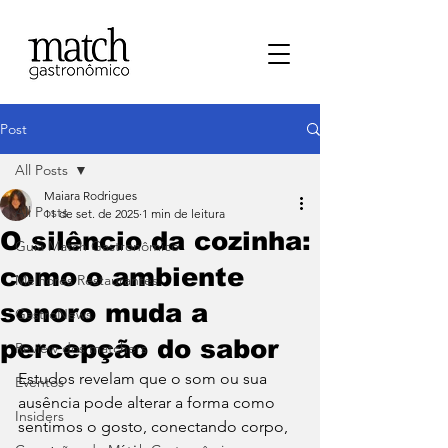
Post
All Posts
Maiara Rodrigues
All Posts
11 de set. de 2025
1 min de leitura
O silêncio da cozinha:
⁠Guia Match Gastronômico
como o ambiente
Melhores Restaurantes
sonoro muda a
⁠GastroNews
percepção do sabor
Review dos matchers
Estudos revelam que o som ou sua 
Eventos
ausência pode alterar a forma como 
⁠Insiders
sentimos o gosto, conectando corpo, 