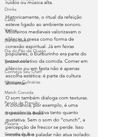
ruídos ou música alta.
Drinks
Historicamente, o ritual da refeição 
Cafés
esteve ligado ao ambiente sonoro. 
Vinhos
Mosteiros medievais valorizavam o 
silêncio à mesa como forma de 
Dia do Bacon
conexão espiritual. Já em feiras 
Dia do Pão de Queijo
populares, o burburinho era parte do 
prazer coletivo da comida. Comer em 
Festa Junina
silêncio ou em festa não é apenas 
Conheça Seu Chef!
escolha estética: é parte da cultura 
Histórias Culinárias
alimentar.
Match Convida
O som também dialoga com texturas. 
Panela de Pressão
A crocância, por exemplo, é uma 
experiência auditiva tanto quanto 
O universo da Brasa
gustativa. Sem o som do “crunch”, a 
Pizzaria
percepção de frescor se perde. Isso 
Comida de Rua
mostra que o paladar não atua isolado: 