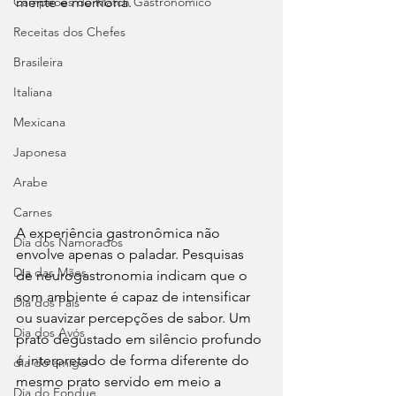
Campeões do Match Gastronômico
mente e memória.
Receitas dos Chefes
Brasileira
Italiana
Mexicana
Japonesa
Arabe
Carnes
A experiência gastronômica não 
Dia dos Namorados
envolve apenas o paladar. Pesquisas 
Dia das Mães
de neurogastronomia indicam que o 
som ambiente é capaz de intensificar 
Dia dos Pais
ou suavizar percepções de sabor. Um 
Dia dos Avós
prato degustado em silêncio profundo 
é interpretado de forma diferente do 
dia do amigo
mesmo prato servido em meio a 
Dia do Fondue