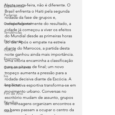
Nesta sexta-feira, não é diferente. O 
Experiências
Brasil enfrenta o Haiti pela segunda 
Padarias
rodada da fase de grupos e, 
independentemente do resultado, a 
Comida Regional
cidade já começou a viver os efeitos 
Tendências
do Mundial desde as primeiras horas 
Portuguesa
do dia. Após o empate na estreia 
diante do Marrocos, a partida desta 
Cultura
noite ganhou ainda mais importância. 
Economia
Uma vitória encaminha a classificação 
para as oitavas de final; um novo 
Comportamento
tropeço aumenta a pressão para a 
his
rodada decisiva diante da Escócia. A 
Ano Novo
expectativa esportiva transforma-se em 
movimento urbano. Conversas no 
Fim de Ano
escritório mudam de assunto, grupos 
Réveillon
de mensagens organizam encontros e 
os bares passam a ocupar o centro da 
Natal