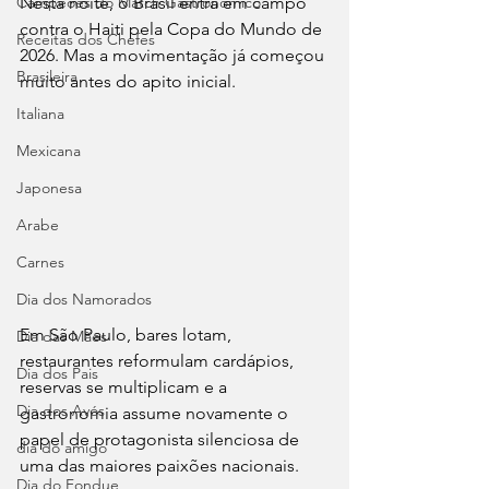
Campeões do Match Gastronômico
Nesta noite, o Brasil entra em campo 
contra o Haiti pela Copa do Mundo de 
Receitas dos Chefes
2026. Mas a movimentação já começou 
Brasileira
muito antes do apito inicial. 
Italiana
Mexicana
Japonesa
Arabe
Carnes
Dia dos Namorados
Em São Paulo, bares lotam, 
Dia das Mães
restaurantes reformulam cardápios, 
Dia dos Pais
reservas se multiplicam e a 
Dia dos Avós
gastronomia assume novamente o 
papel de protagonista silenciosa de 
dia do amigo
uma das maiores paixões nacionais.
Dia do Fondue