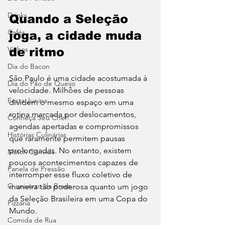
Drinks
Quando a Seleção 
Cafés
joga, a cidade muda 
Vinhos
de ritmo
Dia do Bacon
São Paulo é uma cidade acostumada à 
Dia do Pão de Queijo
velocidade. Milhões de pessoas 
Festa Junina
dividem o mesmo espaço em uma 
rotina marcada por deslocamentos, 
Conheça Seu Chef!
agendas apertadas e compromissos 
Histórias Culinárias
que raramente permitem pausas 
prolongadas. No entanto, existem 
Match Convida
poucos acontecimentos capazes de 
Panela de Pressão
interromper esse fluxo coletivo de 
O universo da Brasa
maneira tão poderosa quanto um jogo 
da Seleção Brasileira em uma Copa do 
Pizzaria
Mundo.
Comida de Rua