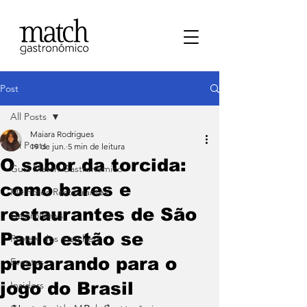
Post
All Posts
Maiara Rodrigues
All Posts
19 de jun.
5 min de leitura
O sabor da torcida:
⁠Guia Match Gastronômico
como bares e
Melhores Restaurantes
restaurantes de São
⁠GastroNews
Paulo estão se
Review dos matchers
preparando para o
Eventos
jogo do Brasil
⁠Insiders