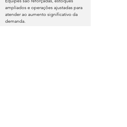
Equipes são reforçadas, estoques 
ampliados e operações ajustadas para 
atender ao aumento significativo da 
demanda.
Enquanto alguns estabelecimentos 
apostam em promoções agressivas, 
outros preferem investir em 
diferenciação e experiência. Em 
ambos os casos, o Mundial representa 
uma oportunidade estratégica para 
movimentar o setor e atrair 
consumidores que estão mais 
dispostos a gastar em momentos 
considerados especiais. A gastronomia 
entende algo que o futebol comprova 
repetidamente: grandes paixões 
geram encontros. E encontros 
movimentam a economia.