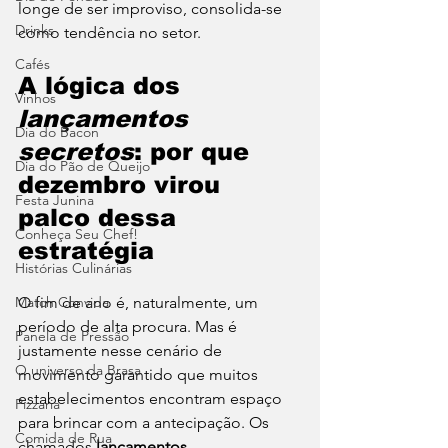
longe de ser improviso, consolida-se 
Drinks
como tendência no setor.
Cafés
A lógica dos 
Vinhos
lançamentos 
Dia do Bacon
secretos
: por que 
Dia do Pão de Queijo
dezembro virou 
Festa Junina
palco dessa 
Conheça Seu Chef!
estratégia
Histórias Culinárias
O fim de ano é, naturalmente, um 
Match Convida
período de alta procura. Mas é 
Panela de Pressão
justamente nesse cenário de 
O universo da Brasa
movimento garantido que muitos 
estabelecimentos encontram espaço 
Pizzaria
para brincar com a antecipação. Os 
Comida de Rua
chamados 
lançamentos 