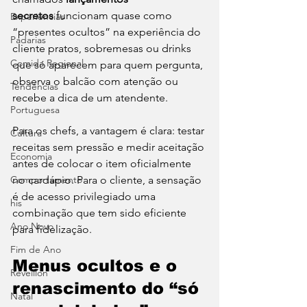
secretos
 funcionam quase como 
Experiências
“presentes ocultos” na experiência do 
Padarias
cliente pratos, sobremesas ou drinks 
Comida Regional
que só aparecem para quem pergunta, 
observa o balcão com atenção ou 
Tendências
recebe a dica de um atendente.
Portuguesa
Para os chefs, a vantagem é clara: testar 
Cultura
receitas sem pressão e medir aceitação 
Economia
antes de colocar o item oficialmente 
no cardápio. Para o cliente, a sensação 
Comportamento
é de acesso privilegiado uma 
his
combinação que tem sido eficiente 
Ano Novo
para fidelização.
Fim de Ano
Menus ocultos e o 
Réveillon
renascimento do “só 
Natal