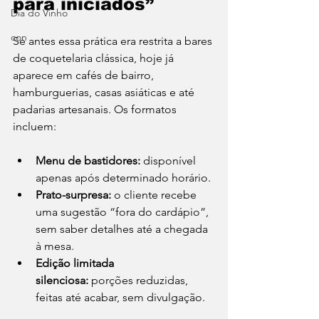
para iniciados”
Dia do Vinho
con
Se antes essa prática era restrita a bares 
de coquetelaria clássica, hoje já 
aparece em cafés de bairro, 
hamburguerias, casas asiáticas e até 
padarias artesanais. Os formatos 
incluem:
Menu de bastidores:
 disponível 
apenas após determinado horário.
Prato-surpresa:
 o cliente recebe 
uma sugestão “fora do cardápio”, 
sem saber detalhes até a chegada 
à mesa.
Edição limitada 
silenciosa:
 porções reduzidas, 
feitas até acabar, sem divulgação.