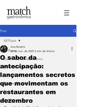
Post
All Posts
Ana Beatriz
All Posts
25 de nov. de 2025
3 min de leitura
O sabor da
⁠Guia Match Gastronômico
antecipação:
Melhores Restaurantes
lançamentos secretos
⁠GastroNews
que movimentam os
Review dos matchers
restaurantes em
Eventos
dezembro
⁠Insiders