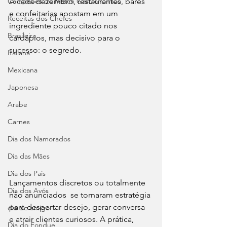
Campeões do Match Gastronômico
A cada dezembro, restaurantes, bares 
e confeitarias apostam em um 
Receitas dos Chefes
ingrediente pouco citado nos 
Brasileira
cardápios, mas decisivo para o 
sucesso: o segredo. 
Italiana
Mexicana
Japonesa
Arabe
Carnes
Dia dos Namorados
Dia das Mães
Dia dos Pais
Lançamentos discretos ou totalmente 
Dia dos Avós
não anunciados  se tornaram estratégia 
para despertar desejo, gerar conversa 
dia do amigo
e atrair clientes curiosos. A prática, 
Dia do Fondue