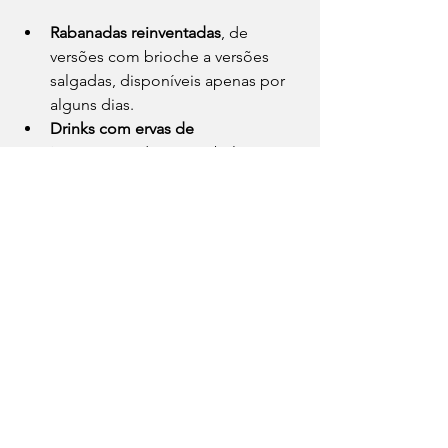
Rabanadas reinventadas
, de 
versões com brioche a versões 
salgadas, disponíveis apenas por 
alguns dias.
Drinks com ervas de 
inverno
 servidos só no balcão, 
sem nome no menu — os 
bartenders descrevem apenas 
como “nossa criação do mês”.
Entradas sazonais em 
microbateladas
, como terrines, 
caldos e assados, oferecidas 
somente a quem diz que “confia 
na cozinha”.
Doces de Natal minimalistas
, 
vendidos até os primeiros 20 
clientes do dia.