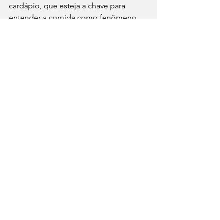
cardápio, que esteja a chave para 
entender a comida como fenômeno 
social. Porque antes de perguntar o 
que se come, é preciso perguntar: 
quando foi possível comer?
#MatchGastronômico
#CulturaAlimentar
#AntropologiaDaComida
#VidaUrbana
#FoodJournalism
#TempoETrabalho
#DesigualdadeSocial
#HorárioDaRefeição
⁠GastroNews
Comportamento
Cultura
Ver tudo
Posts recentes