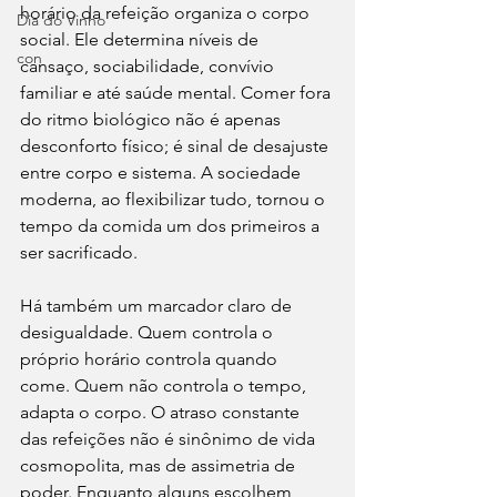
horário da refeição organiza o corpo 
Dia do Vinho
social. Ele determina níveis de 
con
cansaço, sociabilidade, convívio 
familiar e até saúde mental. Comer fora 
do ritmo biológico não é apenas 
desconforto físico; é sinal de desajuste 
entre corpo e sistema. A sociedade 
moderna, ao flexibilizar tudo, tornou o 
tempo da comida um dos primeiros a 
ser sacrificado.
Há também um marcador claro de 
desigualdade. Quem controla o 
próprio horário controla quando 
come. Quem não controla o tempo, 
adapta o corpo. O atraso constante 
das refeições não é sinônimo de vida 
cosmopolita, mas de assimetria de 
poder. Enquanto alguns escolhem 