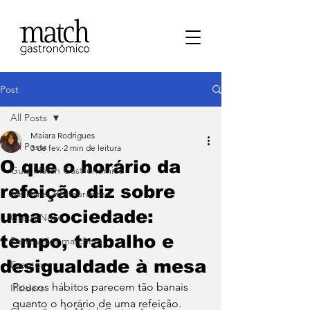
Post
All Posts
Maiara Rodrigues
All Posts
3 de fev.
2 min de leitura
O que o horário da
⁠Guia Match Gastronômico
refeição diz sobre
Melhores Restaurantes
uma sociedade:
⁠GastroNews
tempo, trabalho e
Review dos matchers
desigualdade à mesa
Eventos
Poucos hábitos parecem tão banais 
⁠Insiders
quanto o horário de uma refeição. 