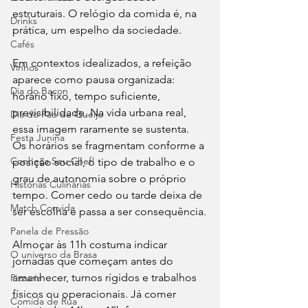
estruturais. O relógio da comida é, na 
Drinks
prática, um espelho da sociedade.
Cafés
Em contextos idealizados, a refeição 
Vinhos
aparece como pausa organizada: 
Dia do Bacon
horário fixo, tempo suficiente, 
previsibilidade. Na vida urbana real, 
Dia do Pão de Queijo
essa imagem raramente se sustenta. 
Festa Junina
Os horários se fragmentam conforme a 
Conheça Seu Chef!
posição social, o tipo de trabalho e o 
grau de autonomia sobre o próprio 
Histórias Culinárias
tempo. Comer cedo ou tarde deixa de 
Match Convida
ser escolha e passa a ser consequência.
Panela de Pressão
Almoçar às 11h costuma indicar 
O universo da Brasa
jornadas que começam antes do 
amanhecer, turnos rígidos e trabalhos 
Pizzaria
físicos ou operacionais. Já comer 
Comida de Rua