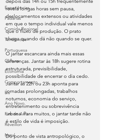
depois das 14h ou 15h frequentemente 
Experiências
revela longas horas sem pausa, 
deslocamentos extensos ou atividades 
Padarias
em que o tempo individual vale menos 
Comida Regional
que o fluxo de produção. O prato 
chega quando dá não quando se quer.
Tendências
Portuguesa
O jantar escancara ainda mais essas 
Cultura
diferenças. Jantar às 18h sugere rotina 
estruturada, previsibilidade, 
Economia
possibilidade de encerrar o dia cedo. 
Comportamento
Jantar às 22h ou 23h aponta para 
jornadas prolongadas, trabalhos 
his
noturnos, economia do serviço, 
Ano Novo
entretenimento ou sobrevivência 
urbana. Para muitos, o jantar tarde não 
Fim de Ano
é estilo de vida é imposição.
Réveillon
Natal
Do ponto de vista antropológico, o 