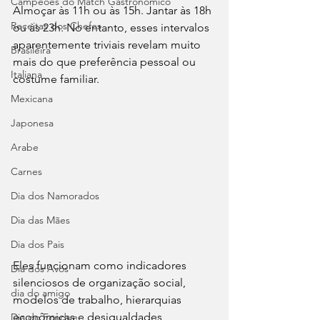
Campeões do Match Gastronômico
Almoçar às 11h ou às 15h. Jantar às 18h 
Receitas dos Chefes
ou às 23h. No entanto, esses intervalos 
aparentemente triviais revelam muito 
Brasileira
mais do que preferência pessoal ou 
Italiana
costume familiar. 
Mexicana
Japonesa
Arabe
Carnes
Dia dos Namorados
Dia das Mães
Dia dos Pais
Eles funcionam como indicadores 
Dia dos Avós
silenciosos de organização social, 
dia do amigo
modelos de trabalho, hierarquias 
econômicas e desigualdades 
Dia do Fondue