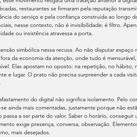
esse movimento resgata uma tradição anterior à digital
écadas, restaurantes se firmaram pela reputação transmi
ncia do serviço e pela confiança construída ao longo d
ciais, nesse contexto, não é invisibilidade; é filtro. Ap
idade ou insistência atravessa a porta.
são simbólica nessa recusa. Ao não disputar espaço n
 fora da economia da atenção, onde tudo é mensurável, 
ível. Elas apostam no oposto: na repetição, no hábito, n
te e lugar. O prato não precisa surpreender a cada visita
.
fastamento do digital não significa isolamento. Pelo con
-se ainda mais comentadas, justamente porque não estão
o passa a ser parte do valor. Saber o horário, consegui
mento exige presença, conversa, observação. Elementos
smo, mais desejados.