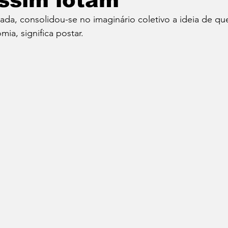
ssim lotam
ada, consolidou-se no imaginário coletivo a ideia de que 
Cafés
Vinhos
Dia do Bacon
Dia do Pão
ia, significa postar. 
Seu Chef!
Histórias Culinárias
Match Convida