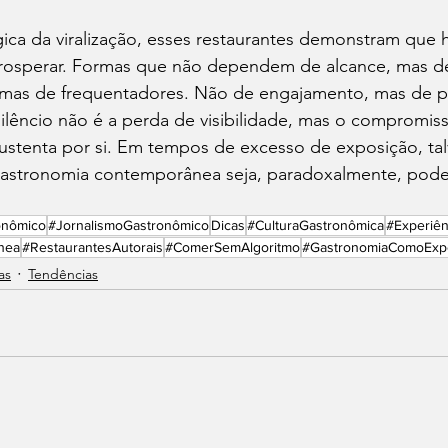
ca da viralização, esses restaurantes demonstram que h
 prosperar. Formas que não dependem de alcance, mas d
 mas de frequentadores. Não de engajamento, mas de 
silêncio não é a perda de visibilidade, mas o compromi
ustenta por si. Em tempos de excesso de exposição, tal
gastronomia contemporânea seja, paradoxalmente, pod
onômico
#JornalismoGastronômico
Dicas
#CulturaGastronômica
#Experiê
nea
#RestaurantesAutorais
#ComerSemAlgoritmo
#GastronomiaComoExpe
as
Tendências