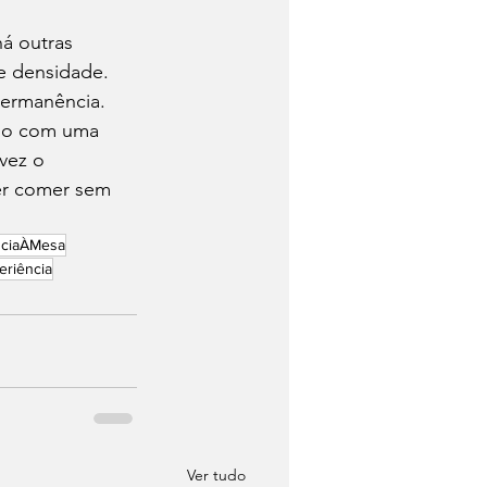
á outras 
e densidade. 
permanência.
sso com uma 
vez o 
er comer sem 
nciaÀMesa
riência
Ver tudo