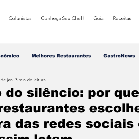
Colunistas
Conheça Seu Chef!
Guia
Receitas
onômico
Melhores Restaurantes
⁠GastroNews
 de jan.
3 min de leitura
Eventos
⁠Insiders
Campeões do Match Gastron
 do silêncio: por qu
 restaurantes escol
asileira
Italiana
Mexicana
Japonesa
ora das redes sociais
a das Mães
Dia dos Pais
Dia dos Avós
dia 