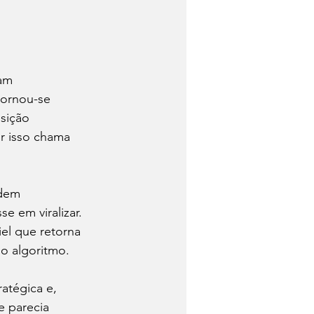
am 
tornou-se 
sição 
r isso chama 
ndem 
 em viralizar. 
iel que retorna 
do algoritmo.
atégica e, 
e parecia 