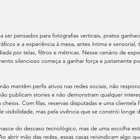
 ser pensados para fotografias verticais, pratos ganhar
icos e a experiência à mesa, antes íntima e sensorial, 
da por telas, filtros e métricas. Nesse cenário de expo
ento silencioso começa a ganhar força e justamente po
 não mantêm perfis ativos nas redes sociais, não respo
ão publicam stories e não demonstram qualquer interesse
cheios. Com filas, reservas disputadas e uma clientela f
 visibilidade, mas pela vivência que se constrói longe 
asce do descaso tecnológico, mas de uma escolha estr
 Ao abrir mão das redes, essas casas reivindicam algo qu