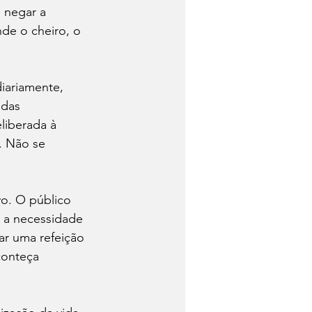
 negar a 
de o cheiro, o 
iariamente, 
 das 
liberada à 
. Não se 
o. O público 
 a necessidade 
ar uma refeição 
conteça 