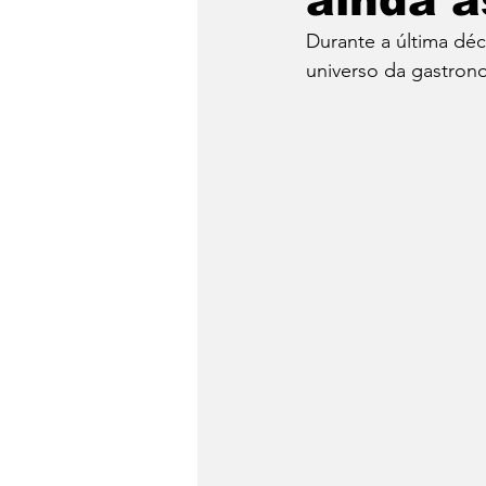
ainda a
Durante a última déc
Dia do Fondue
Drinks
universo da gastronom
Festa Junina
Conheça 
Panela de Pressão