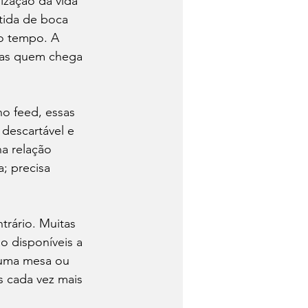
ização da vida 
tida de boca 
o tempo. A 
enas quem chega 
o feed, essas 
descartável e 
a relação 
; precisa 
trário. Muitas 
 disponíveis a 
r uma mesa ou 
 cada vez mais 