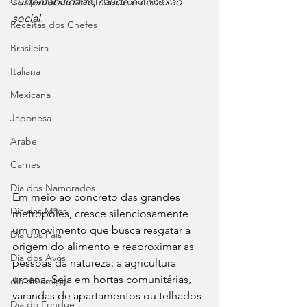
Campeões do Match Gastronômico
sustentabilidade, saúde e conexão 
social.
Receitas dos Chefes
Brasileira
Italiana
Mexicana
Japonesa
Arabe
Carnes
Dia dos Namorados
Em meio ao concreto das grandes 
Dia das Mães
metrópoles, cresce silenciosamente 
um movimento que busca resgatar a 
Dia dos Pais
origem do alimento e reaproximar as 
Dia dos Avós
pessoas da natureza: a agricultura 
urbana. Seja em hortas comunitárias, 
dia do amigo
varandas de apartamentos ou telhados 
Dia do Fondue