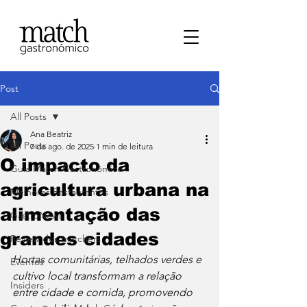
Post
All Posts
Ana Beatriz
All Posts
7 de ago. de 2025
1 min de leitura
O impacto da
⁠Guia Match Gastronômico
agricultura urbana na
Melhores Restaurantes
alimentação das
⁠GastroNews
grandes cidades
Review dos matchers
Hortas comunitárias, telhados verdes e 
Eventos
cultivo local transformam a relação 
⁠Insiders
entre cidade e comida, promovendo 