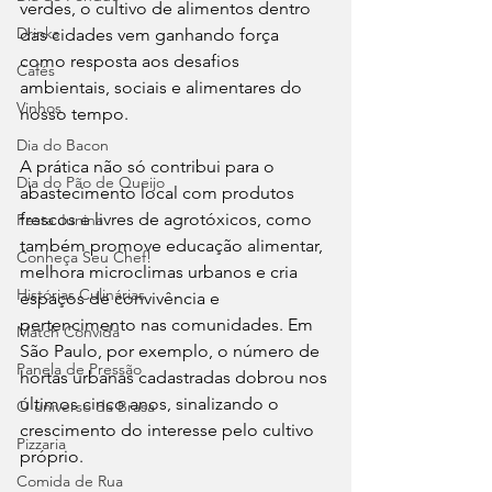
verdes, o cultivo de alimentos dentro 
Drinks
das cidades vem ganhando força 
como resposta aos desafios 
Cafés
ambientais, sociais e alimentares do 
Vinhos
nosso tempo.
Dia do Bacon
A prática não só contribui para o 
Dia do Pão de Queijo
abastecimento local com produtos 
frescos e livres de agrotóxicos, como 
Festa Junina
também promove educação alimentar, 
Conheça Seu Chef!
melhora microclimas urbanos e cria 
Histórias Culinárias
espaços de convivência e 
pertencimento nas comunidades. Em 
Match Convida
São Paulo, por exemplo, o número de 
Panela de Pressão
hortas urbanas cadastradas dobrou nos 
últimos cinco anos, sinalizando o 
O universo da Brasa
crescimento do interesse pelo cultivo 
Pizzaria
próprio.
Comida de Rua