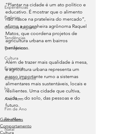
“Plantar na cidade é um ato político e 
Experiências
educativo. É mostrar que o alimento 
Padarias
não nasce na prateleira do mercado”, 
afirma a engenheira agrônoma Raquel 
Comida Regional
Matos, que coordena projetos de 
Tendências
agricultura urbana em bairros 
periféricos.
Portuguesa
Cultura
Além de trazer mais qualidade à mesa, 
Economia
a agricultura urbana representa um 
passo importante rumo a sistemas 
Comportamento
alimentares mais sustentáveis, locais e 
his
resilientes. Uma cidade que cultiva, 
cuida — do solo, das pessoas e do 
Ano Novo
futuro.
Fim de Ano
Réveillon
⁠GastroNews
Comportamento
Natal
Cultura