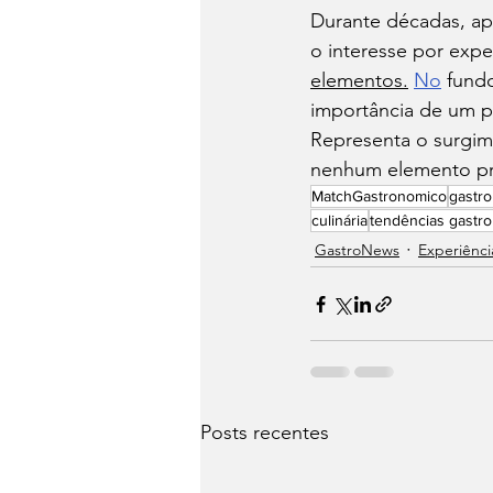
Durante décadas, ap
o interesse por expe
elementos.
No
 fund
importância de um p
Representa o surgim
nenhum elemento pre
MatchGastronomico
gastr
culinária
tendências gastr
⁠GastroNews
Experiênci
Posts recentes