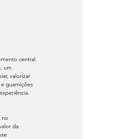
emento central. 
, um 
ar, valorizar 
 e guarnições 
experiência. 
 no 
valor da 
sse 