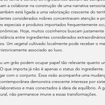
m a colaborar na construção de uma narrativa sensoria
ambém está ligada a uma valorização crescente do territ
ientes considerados nobres concentravam atenção e pres
ortes especiais e produtos importados frequentemente o
tronômicas. Hoje, muitos cozinheiros buscam justament
distância entre ingredientes considerados extraordinário
nos. Um vegetal cultivado localmente pode receber o m
historicamente associado ao luxo.
ou um grão podem ocupar papel tão relevante quanto u
. O que importa já não é apenas o status do ingrediente.
gar com o conjunto. Essa visão acompanha uma mudança
contemporânea demonstra crescente interesse por sis
olaborativos e mais conectados à ideia de equilíbrio. A 
ural, não permanece imune a essas transformações.