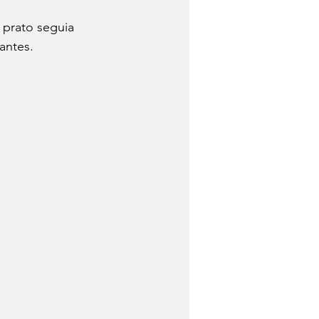
 prato seguia 
 de Queijo
antes.