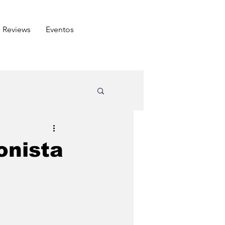
Reviews
⁠Eventos
ômico
onista
Arabe
Carnes
do amigo