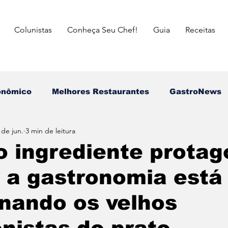
Colunistas
Conheça Seu Chef!
Guia
Receitas
onômico
Melhores Restaurantes
⁠GastroNews
 de jun.
3 min de leitura
Eventos
⁠Insiders
Campeões do Match Gastron
o ingrediente protag
 a gastronomia está
asileira
Italiana
Mexicana
Japonesa
nando os velhos
a das Mães
Dia dos Pais
Dia dos Avós
dia 