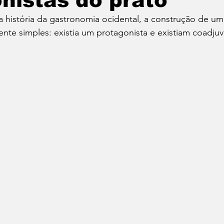
nistas do prato
 história da gastronomia ocidental, a construção de um
Cafés
Vinhos
Dia do Bacon
Dia do Pão
ente simples: existia um protagonista e existiam coadjuv
Seu Chef!
Histórias Culinárias
Match Convida