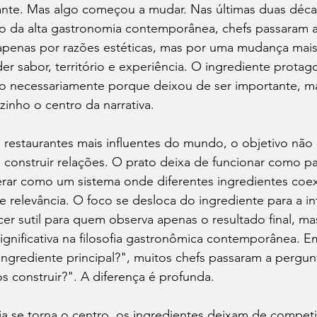
te. Mas algo começou a mudar. Nas últimas duas déca
o da alta gastronomia contemporânea, chefs passaram a
 apenas por razões estéticas, mas por uma mudança mais
r sabor, território e experiência. O ingrediente prota
o necessariamente porque deixou de ser importante, m
inho o centro da narrativa.
 restaurantes mais influentes do mundo, o objetivo não
 construir relações. O prato deixa de funcionar como p
perar como um sistema onde diferentes ingredientes coe
e relevância. O foco se desloca do ingrediente para a in
r sutil para quem observa apenas o resultado final, ma
gnificativa na filosofia gastronômica contemporânea. E
ingrediente principal?", muitos chefs passaram a pergun
 construir?". A diferença é profunda.
a se torna o centro, os ingredientes deixam de competi