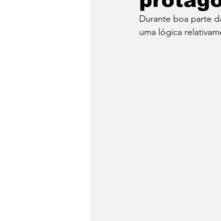
protago
Durante boa parte da
Dia do Fondue
Drinks
uma lógica relativam
Festa Junina
Conheça 
Panela de Pressão