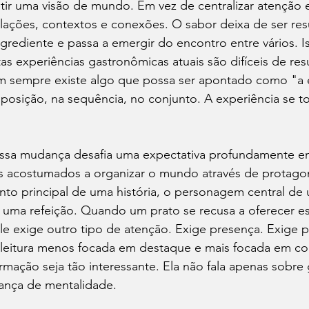
etir uma visão de mundo. Em vez de centralizar atenção
elações, contextos e conexões. O sabor deixa de ser res
rediente e passa a emergir do encontro entre vários. Is
tas experiências gastronômicas atuais são difíceis de re
em sempre existe algo que possa ser apontado como "a e
osição, na sequência, no conjunto. A experiência se to
sa mudança desafia uma expectativa profundamente en
 acostumados a organizar o mundo através de protagon
o principal de uma história, o personagem central de u
 uma refeição. Quando um prato se recusa a oferecer es
le exige outro tipo de atenção. Exige presença. Exige 
 leitura menos focada em destaque e mais focada em con
ormação seja tão interessante. Ela não fala apenas sobre
ança de mentalidade.