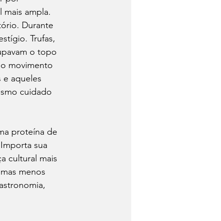
l mais ampla. 
ório. Durante 
tígio. Trufas, 
cupavam o topo 
e o movimento 
s e aqueles 
esmo cuidado 
ma proteína de 
 Importa sua 
 cultural mais 
temas menos 
gastronomia, 