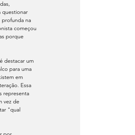
das, 
 questionar 
 profunda na 
gonista começou 
as porque 
 é destacar um 
alco para uma 
xistem em 
teração. Essa 
s representa 
m vez de 
tar "qual 
r por 