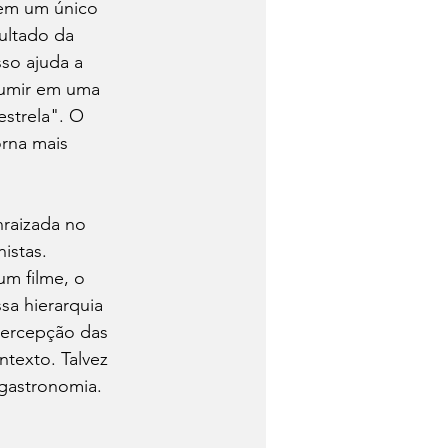
 em um único 
ultado da 
so ajuda a 
sumir em uma 
strela". O 
rna mais 
raizada no 
istas. 
m filme, o 
sa hierarquia 
percepção das 
texto. Talvez 
 gastronomia. 