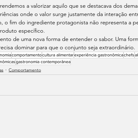
rendemos a valorizar aquilo que se destacava dos demai
riências onde o valor surge justamente da interação entr
o, o fim do ingrediente protagonista não representa a p
roduto específico.
ento de uma nova forma de entender o sabor. Uma for
cisa dominar para que o conjunto seja extraordinário.
onomia
comportamento
cultura alimentar
experiência gastronômica
chefs
a
onômicas
gastronomia contemporânea
as
Comportamento