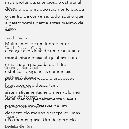
mais profunda, silenciosa e estrutural 
Drinks
desse problema que raramente ocupa 
o centro da conversa: tudo aquilo que 
Cafés
a gastronomia perde antes mesmo de 
Vinhos
servir.
Dia do Bacon
Muito antes de um ingrediente 
Dia do Pão de Queijo
alcançar a cozinha de um restaurante 
ou qualquer mesa ele já atravessou 
Festa Junina
uma cadeia marcada por filtros 
Conheça Seu Chef!
estéticos, exigências comerciais, 
Histórias Culinárias
padrões de mercado e processos 
logísticos que descartam, 
Match Convida
sistematicamente, enormes volumes 
Panela de Pressão
de alimentos perfeitamente viáveis 
para consumo. Trata-se de um 
O universo da Brasa
desperdício menos perceptível, mas 
Pizzaria
não menos grave. Um desperdício 
Comida de Rua
invisível.