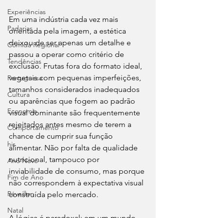
Experiências
Em uma indústria cada vez mais 
Padarias
orientada pela imagem, a estética 
deixou de ser apenas um detalhe e 
Comida Regional
passou a operar como critério de 
Tendências
exclusão. Frutas fora do formato ideal, 
vegetais com pequenas imperfeições, 
Portuguesa
tamanhos considerados inadequados 
Cultura
ou aparências que fogem ao padrão 
Economia
visual dominante são frequentemente 
rejeitados antes mesmo de terem a 
Comportamento
chance de cumprir sua função 
his
alimentar. Não por falta de qualidade 
nutricional, tampouco por 
Ano Novo
inviabilidade de consumo, mas porque 
Fim de Ano
não correspondem à expectativa visual 
Réveillon
construída pelo mercado.
Natal
A lógica é paradoxal: em um mundo 