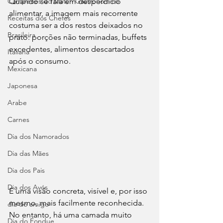
Campeões do Match Gastronômico
Quando se fala em desperdício 
alimentar, a imagem mais recorrente 
Receitas dos Chefes
costuma ser a dos restos deixados no 
Brasileira
prato: porções não terminadas, buffets 
excedentes, alimentos descartados 
Italiana
após o consumo.
Mexicana
Japonesa
Arabe
Carnes
Dia dos Namorados
Dia das Mães
Dia dos Pais
Dia dos Avós
É uma visão concreta, visível e, por isso 
mesmo, mais facilmente reconhecida. 
dia do amigo
No entanto, há uma camada muito 
Dia do Fondue