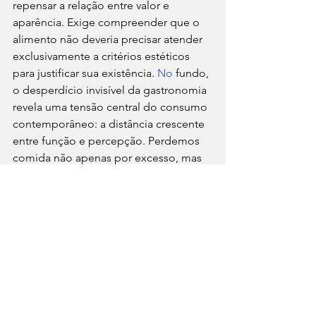
repensar a relação entre valor e 
aparência. Exige compreender que o 
alimento não deveria precisar atender 
exclusivamente a critérios estéticos 
para justificar sua existência.
 No
 fundo, 
o desperdício invisível da gastronomia 
revela uma tensão central do consumo 
contemporâneo: a distância crescente 
entre função e percepção. Perdemos 
comida não apenas por excesso, mas 
por critérios construídos em torno de 
desejo, padronização e eficiência 
visual.
E talvez essa seja uma das 
contradições mais contundentes da 
modernidade alimentar: nunca se falou 
tanto sobre gastronomia, sofisticação 
e experiência e, ao mesmo tempo, tão 