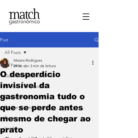
Post
All Posts
Maiara Rodrigues
All Posts
29 de abr.
3 min de leitura
O desperdício
⁠Guia Match Gastronômico
invisível da
Melhores Restaurantes
gastronomia tudo o
⁠GastroNews
que se perde antes
Review dos matchers
mesmo de chegar ao
Eventos
prato
⁠Insiders