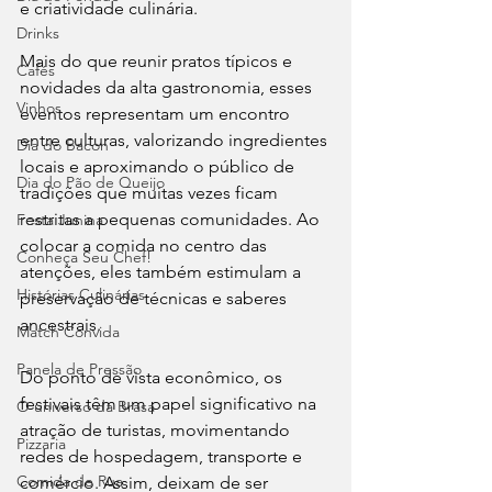
e criatividade culinária.
Drinks
Mais do que reunir pratos típicos e 
Cafés
novidades da alta gastronomia, esses 
Vinhos
eventos representam um encontro 
entre culturas, valorizando ingredientes 
Dia do Bacon
locais e aproximando o público de 
Dia do Pão de Queijo
tradições que muitas vezes ficam 
restritas a pequenas comunidades. Ao 
Festa Junina
colocar a comida no centro das 
Conheça Seu Chef!
atenções, eles também estimulam a 
Histórias Culinárias
preservação de técnicas e saberes 
ancestrais.
Match Convida
Panela de Pressão
Do ponto de vista econômico, os 
festivais têm um papel significativo na 
O universo da Brasa
atração de turistas, movimentando 
Pizzaria
redes de hospedagem, transporte e 
Comida de Rua
comércio. Assim, deixam de ser 