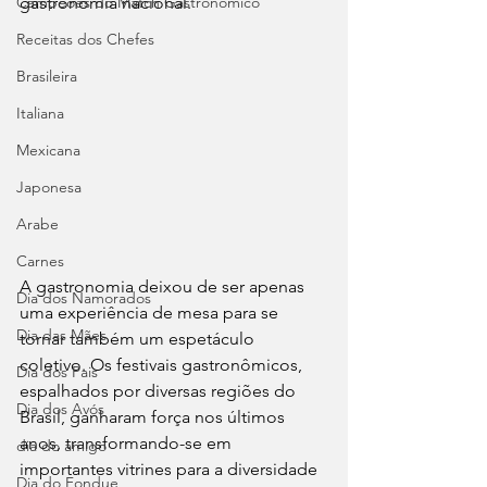
Campeões do Match Gastronômico
gastronomia nacional.
Receitas dos Chefes
Brasileira
Italiana
Mexicana
Japonesa
Arabe
Carnes
A gastronomia deixou de ser apenas 
Dia dos Namorados
uma experiência de mesa para se 
Dia das Mães
tornar também um espetáculo 
coletivo. Os festivais gastronômicos, 
Dia dos Pais
espalhados por diversas regiões do 
Dia dos Avós
Brasil, ganharam força nos últimos 
anos, transformando-se em 
dia do amigo
importantes vitrines para a diversidade 
Dia do Fondue