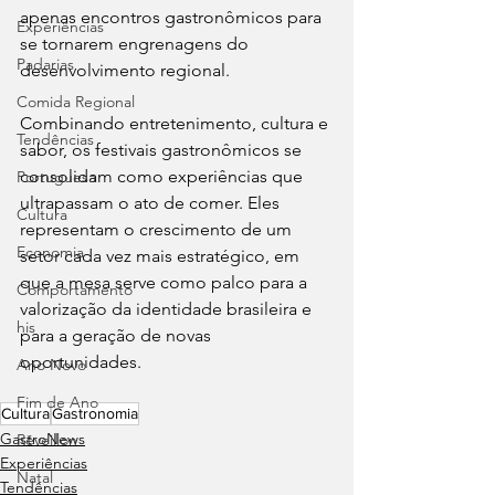
apenas encontros gastronômicos para 
Experiências
se tornarem engrenagens do 
Padarias
desenvolvimento regional.
Comida Regional
Combinando entretenimento, cultura e 
Tendências
sabor, os festivais gastronômicos se 
consolidam como experiências que 
Portuguesa
ultrapassam o ato de comer. Eles 
Cultura
representam o crescimento de um 
Economia
setor cada vez mais estratégico, em 
que a mesa serve como palco para a 
Comportamento
valorização da identidade brasileira e 
his
para a geração de novas 
oportunidades.
Ano Novo
Fim de Ano
Cultura
Gastronomia
⁠GastroNews
Réveillon
Experiências
Natal
Tendências