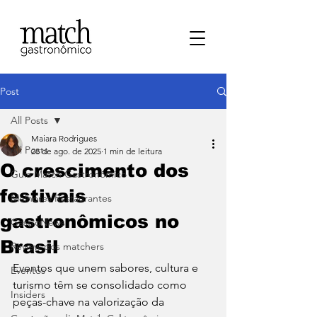
Post
All Posts
Maiara Rodrigues
All Posts
28 de ago. de 2025
1 min de leitura
O crescimento dos
⁠Guia Match Gastronômico
festivais
Melhores Restaurantes
gastronômicos no
⁠GastroNews
Brasil
Review dos matchers
Eventos que unem sabores, cultura e 
Eventos
turismo têm se consolidado como 
⁠Insiders
peças-chave na valorização da 