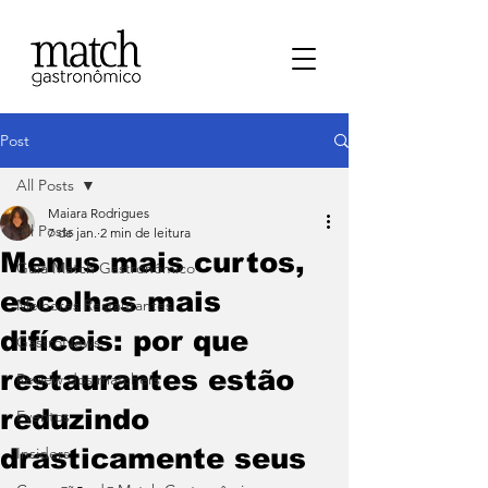
Post
All Posts
Maiara Rodrigues
All Posts
7 de jan.
2 min de leitura
Menus mais curtos,
⁠Guia Match Gastronômico
escolhas mais
Melhores Restaurantes
difíceis: por que
⁠GastroNews
restaurantes estão
Review dos matchers
reduzindo
Eventos
drasticamente seus
⁠Insiders