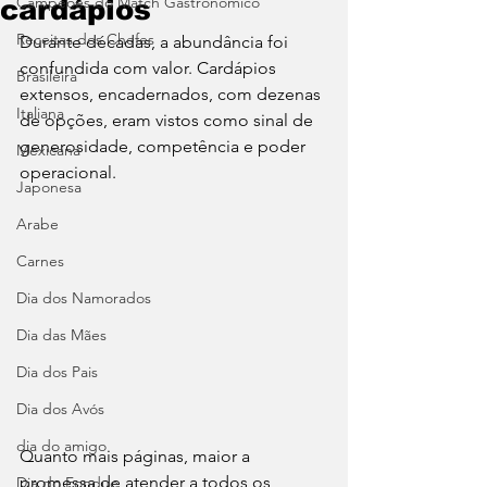
Campeões do Match Gastronômico
cardápios
Receitas dos Chefes
Durante décadas, a abundância foi 
confundida com valor. Cardápios 
Brasileira
extensos, encadernados, com dezenas 
Italiana
de opções, eram vistos como sinal de 
generosidade, competência e poder 
Mexicana
operacional. 
Japonesa
Arabe
Carnes
Dia dos Namorados
Dia das Mães
Dia dos Pais
Dia dos Avós
dia do amigo
Quanto mais páginas, maior a 
promessa de atender a todos os 
Dia do Fondue