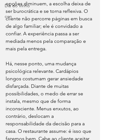
opções diminuem, a escolha deixa de 
Dia do Vinho
ser burocrática e se torna reflexiva. O 
con
cliente não percorre páginas em busca 
de algo familiar; ele é convidado a 
confiar. A experiência passa a ser 
mediada menos pela comparação e 
mais pela entrega.
Há, nesse ponto, uma mudança 
psicológica relevante. Cardápios 
longos costumam gerar ansiedade 
disfarçada. Diante de muitas 
possibilidades, o medo de errar se 
instala, mesmo que de forma 
inconsciente. Menus enxutos, ao 
contrário, deslocam a 
responsabilidade da decisão para a 
casa. O restaurante assume: é isso que 
fazemos bem. Cabe ao cliente aceitar 