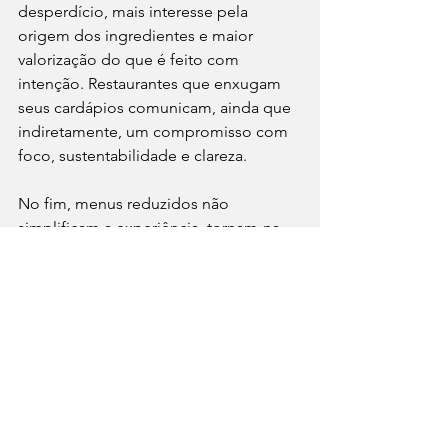
desperdício, mais interesse pela 
origem dos ingredientes e maior 
valorização do que é feito com 
intenção. Restaurantes que enxugam 
seus cardápios comunicam, ainda que 
indiretamente, um compromisso com 
foco, sustentabilidade e clareza.
No fim, menus reduzidos não 
simplificam a experiência  tornam-na 
mais exigente. Exigem do restaurante 
precisão, constância e coragem. E 
exigem do cliente algo cada vez mais 
raro: a disposição de escolher menos 
para viver melhor aquilo que foi 
escolhido.
#MatchGastronômico
#JornalismoGastronômico
#FoodServiceBrasil
#ExperiênciaÀMesa
#GastronomiaContemporânea
#CozinhaAutoral