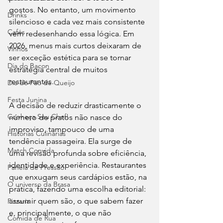
gostos. No entanto, um movimento 
Drinks
silencioso e cada vez mais consistente 
Cafés
vem redesenhando essa lógica. Em 
2026, menus mais curtos deixaram de 
Vinhos
ser exceção estética para se tornar 
Dia do Bacon
estratégia central de muitos 
restaurantes.
Dia do Pão de Queijo
Festa Junina
A decisão de reduzir drasticamente o 
Conheça Seu Chef!
número de pratos não nasce do 
improviso, tampouco de uma 
Histórias Culinárias
tendência passageira. Ela surge de 
Match Convida
uma revisão profunda sobre eficiência, 
identidade e experiência. Restaurantes 
Panela de Pressão
que enxugam seus cardápios estão, na 
O universo da Brasa
prática, fazendo uma escolha editorial: 
assumir quem são, o que sabem fazer 
Pizzaria
e, principalmente, o que não 
Comida de Rua