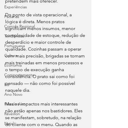
pretendem mais oferecer.
Experiências
Do ponto de vista operacional, a 
Padarias
lógica é direta. Menos pratos 
Comida Regional
significam menos insumos, menor 
complexidade de estoque, redução de 
Tendências
desperdício e maior controle de 
Portuguesa
qualidade. Cozinhas passam a operar 
Cultura
com mais precisão, brigadas se tornam 
mais treinadas em menos processos e 
Economia
o tempo de execução ganha 
Comportamento
consistência. O prato sai como foi 
pensado — não como foi possível 
his
naquele dia.
Ano Novo
Mas os impactos mais interessantes 
Fim de Ano
não estão apenas nos bastidores. Eles 
Réveillon
se manifestam, sobretudo, na relação 
Natal
do cliente com o menu. Quando as 