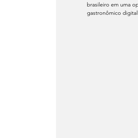
brasileiro em uma op
gastronômico digital
Dia do Fondue
Drinks
Festa Junina
Conheça 
Panela de Pressão