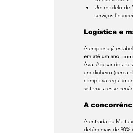
Um modelo de “s
serviços financ
Logística e m
A empresa já estabel
em até um ano
, com
Ásia. Apesar dos de
em dinheiro (cerca d
complexa regulament
sistema a esse cenár
A concorrênci
A entrada da Meitua
detém mais de 80% d