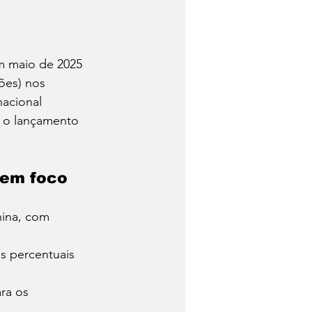
em maio de 2025 
hões) nos 
nacional 
e o lançamento 
 em foco
hina, com 
os percentuais 
ra os 