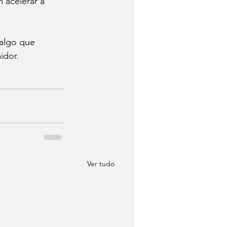
 acelerar a 
algo que 
idor.
Ver tudo