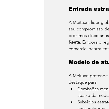
Entrada estr
A Meituan, líder glo
seu compromisso de 
próximos cinco anos 
Keeta
. Embora o reg
comercial ocorra entr
Modelo de atu
A Meituan pretende 
destaque para:
Comissões menor
abaixo da média
Subsídios estrat
consumidores.