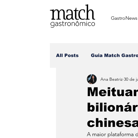
GastroNews
All Posts
⁠Guia Match Gastr
Ana Beatriz
30 de j
Review dos matchers
Meituan
bilioná
Receitas dos Chefes
Br
chinesa
Dia dos Namorados
Di
A maior plataforma d