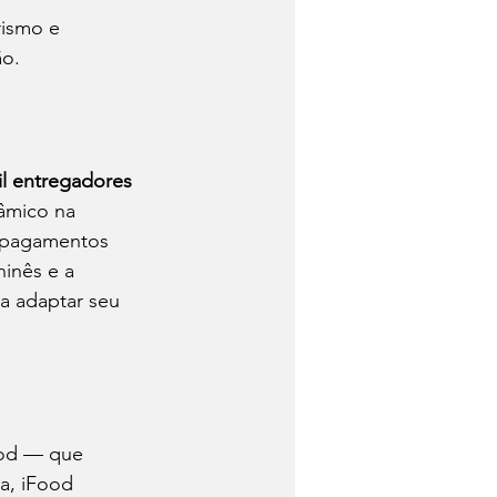
rismo e 
ão.
il entregadores 
âmico na 
e pagamentos 
inês e a 
a adaptar seu 
ood — que 
a, iFood 