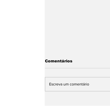
Comentários
Escreva um comentário
Um restaurante de
carne ótimo e barato