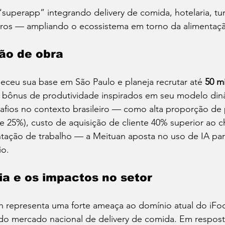
uperapp” integrando delivery de comida, hotelaria, tu
eiros — ampliando o ecossistema em torno da alimentaç
ão de obra
eceu sua base em São Paulo e planeja recrutar até 
50 m
 bônus de produtividade inspirados em seu modelo din
safios no contexto brasileiro — como alta proporção d
e 25%), custo de aquisição de cliente 40% superior ao ch
ação de trabalho — a Meituan aposta no uso de IA par
io.
a e os impactos no setor
n representa uma forte ameaça ao domínio atual do iF
o mercado nacional de delivery de comida. Em respost