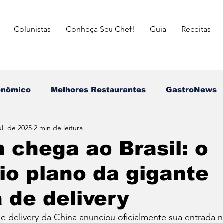
Colunistas
Conheça Seu Chef!
Guia
Receitas
onômico
Melhores Restaurantes
⁠GastroNews
ul. de 2025
2 min de leitura
Eventos
⁠Insiders
Campeões do Match Gastron
 chega ao Brasil: o
rio plano da gigante
asileira
Italiana
Mexicana
Japonesa
 de delivery
a das Mães
Dia dos Pais
Dia dos Avós
dia 
e delivery da China anunciou oficialmente sua entrada 