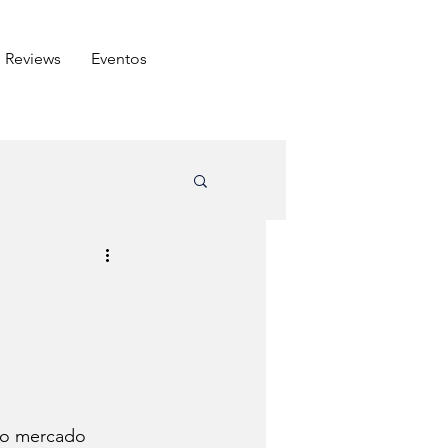
Reviews
⁠Eventos
ômico
Arabe
Carnes
do amigo
no mercado 