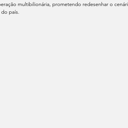
eração multibilionária, prometendo redesenhar o cenári
 do país.
Cafés
Vinhos
Dia do Bacon
Dia do Pão
Seu Chef!
Histórias Culinárias
Match Convida