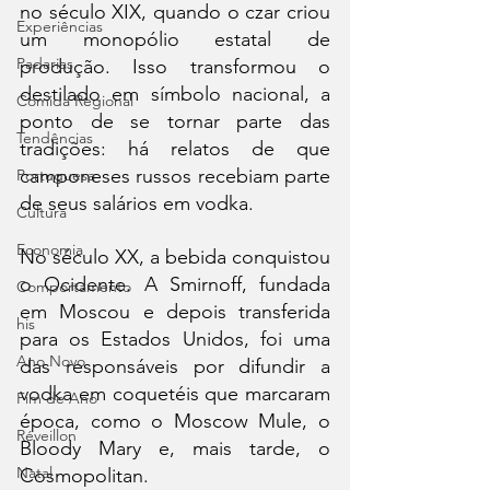
no século XIX, quando o czar criou 
Experiências
um monopólio estatal de 
Padarias
produção. Isso transformou o 
destilado em símbolo nacional, a 
Comida Regional
ponto de se tornar parte das 
Tendências
tradições: há relatos de que 
camponeses russos recebiam parte 
Portuguesa
de seus salários em vodka.
Cultura
Economia
No século XX, a bebida conquistou 
o Ocidente. A Smirnoff, fundada 
Comportamento
em Moscou e depois transferida 
his
para os Estados Unidos, foi uma 
Ano Novo
das responsáveis por difundir a 
vodka em coquetéis que marcaram 
Fim de Ano
época, como o Moscow Mule, o 
Réveillon
Bloody Mary e, mais tarde, o 
Natal
Cosmopolitan.