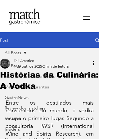
Post
All Posts
Tali Americo
All Posts
7 de out. de 2025
2 min de leitura
Histórias da Culinária:
⁠Guia Match Gastronômico
A Vodka
Melhores Restaurantes
⁠GastroNews
Entre os destilados mais 
Review dos matchers
consumidos do mundo, a vodka 
ocupa o primeiro lugar. Segundo a 
Eventos
consultoria IWSR (International 
⁠Insiders
Wine and Spirits Research), em 