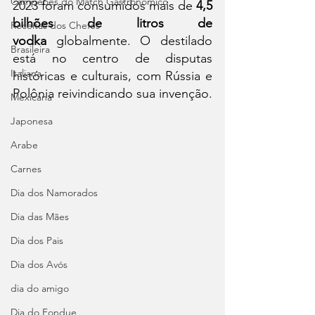
Campeões do Match Gastronômico
2023 foram consumidos mais de 
4,5 
bilhões de litros de 
Receitas dos Chefes
vodka
 globalmente. O destilado 
Brasileira
está no centro de disputas 
Italiana
históricas e culturais, com Rússia e 
Polônia reivindicando sua invenção.
Mexicana
Japonesa
Arabe
Carnes
Dia dos Namorados
Dia das Mães
Dia dos Pais
Dia dos Avós
dia do amigo
Dia do Fondue