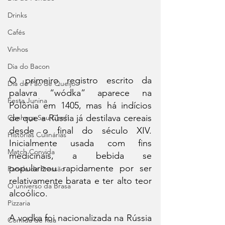
Drinks
Cafés
Vinhos
Dia do Bacon
O primeiro registro escrito da 
Dia do Pão de Queijo
palavra “wódka” aparece na 
Festa Junina
Polônia em 1405, mas há indícios 
de que a Rússia já destilava cereais 
Conheça Seu Chef!
desde o final do século XIV. 
Histórias Culinárias
Inicialmente usada com fins 
Match Convida
medicinais, a bebida se 
popularizou rapidamente por ser 
Panela de Pressão
relativamente barata e ter alto teor 
O universo da Brasa
alcoólico.
Pizzaria
A vodka foi nacionalizada na Rússia 
Comida de Rua