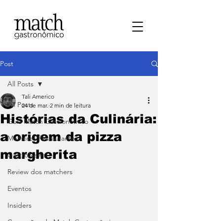
Post
All Posts
Tali Americo
All Posts
24 de mar.
2 min de leitura
Histórias da Culinária:
⁠Guia Match Gastronômico
a origem da pizza
Melhores Restaurantes
margherita
⁠GastroNews
Review dos matchers
Eventos
⁠Insiders