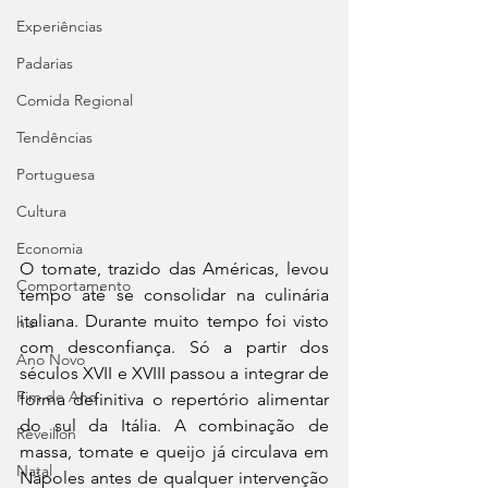
Experiências
Padarias
Comida Regional
Tendências
Portuguesa
Cultura
Economia
O tomate, trazido das Américas, levou 
Comportamento
tempo até se consolidar na culinária 
italiana. Durante muito tempo foi visto 
his
com desconfiança. Só a partir dos 
Ano Novo
séculos XVII e XVIII passou a integrar de 
Fim de Ano
forma definitiva o repertório alimentar 
do sul da Itália. A combinação de 
Réveillon
massa, tomate e queijo já circulava em 
Natal
Nápoles antes de qualquer intervenção 