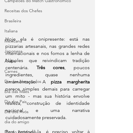
Campeões do Match Gastronômico
Receitas dos Chefes
Brasileira
Italiana
Hoje ela é onipresente: está nas 
Mexicana
pizzarias artesanais, nas grandes redes 
Japonesa
internacionais e nos fornos a lenha de 
Nápoles que reivindicam tradição 
Arabe
centenária. 
Três cores
, poucos 
Carnes
ingredientes, quase nenhuma 
Dia dos Namorados
ornamentação. A 
pizza margherita
parece simples demais para carregar 
Dia das Mães
um mito - mas sua história envolve 
Dia dos Pais
realeza, construção de identidade 
nacional e uma narrativa 
Dia dos Avós
cuidadosamente preservada.
dia do amigo
Para entendê-la, é preciso voltar à 
Dia do Fondue