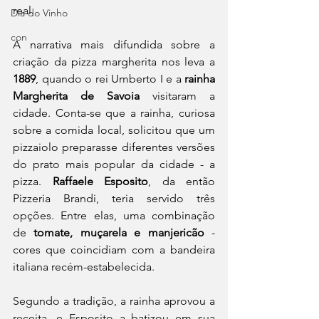
real.
Dia do Vinho
con
A narrativa mais difundida sobre a 
criação da pizza margherita nos leva a 
1889
, quando o rei Umberto I e a 
rainha 
Margherita de Savoia
 visitaram a 
cidade. Conta-se que a rainha, curiosa 
sobre a comida local, solicitou que um 
pizzaiolo preparasse diferentes versões 
do prato mais popular da cidade - a 
pizza. 
Raffaele Esposito
, da então 
Pizzeria Brandi, teria servido três 
opções. Entre elas, uma combinação 
de 
tomate, muçarela e manjericão
 -  
cores que coincidiam com a bandeira 
italiana recém-estabelecida.
Segundo a tradição, a rainha aprovou a 
receita, e Esposito a batizou em sua 