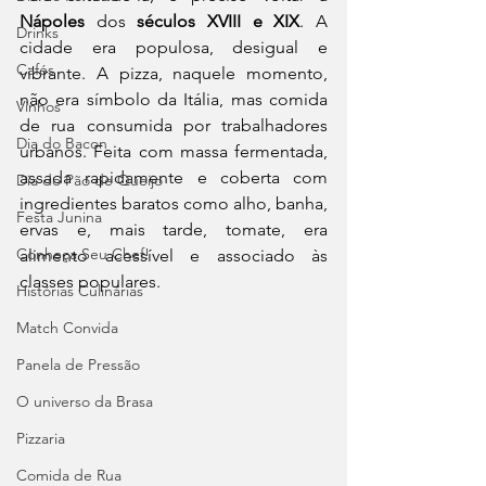
Nápoles
 dos 
séculos XVIII e XIX
. A 
Drinks
cidade era populosa, desigual e 
Cafés
vibrante. A pizza, naquele momento, 
não era símbolo da Itália, mas comida 
Vinhos
de rua consumida por trabalhadores 
Dia do Bacon
urbanos. Feita com massa fermentada, 
assada rapidamente e coberta com 
Dia do Pão de Queijo
ingredientes baratos como alho, banha, 
Festa Junina
ervas e, mais tarde, tomate, era 
Conheça Seu Chef!
alimento acessível e associado às 
classes populares.
Histórias Culinárias
Match Convida
Panela de Pressão
O universo da Brasa
Pizzaria
Comida de Rua