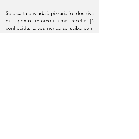
Se a carta enviada à pizzaria foi decisiva 
ou apenas reforçou uma receita já 
conhecida, talvez nunca se saiba com 
absoluta certeza. O fato é que a 
margherita passou a representar mais 
do que sabor. Ela sintetiza a 
transformação de um alimento popular 
em emblema nacional - e mostra como 
a cozinha pode servir de ponte entre 
classes sociais, regiões e momentos 
históricos.
Simples na aparência, a pizza 
margherita carrega uma das narrativas 
mais emblemáticas da gastronomia 
moderna: a de como um prato 
cotidiano pode se tornar símbolo de 