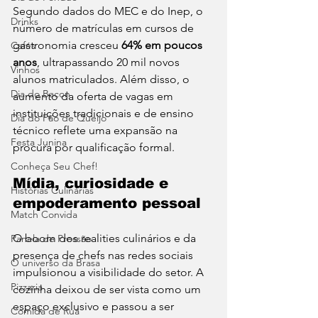
Segundo dados do MEC e do Inep, o 
Drinks
número de matrículas em cursos de 
gastronomia cresceu 
64% em poucos 
Cafés
anos
, ultrapassando 20 mil novos 
Vinhos
alunos matriculados. Além disso, o 
Dia do Bacon
aumento da oferta de vagas em 
instituições tradicionais e de ensino 
Dia do Pão de Queijo
técnico reflete uma expansão na 
Festa Junina
procura por qualificação formal.
Conheça Seu Chef!
Mídia, curiosidade e 
Histórias Culinárias
empoderamento pessoal
Match Convida
O boom dos realities culinários e da 
Panela de Pressão
presença de chefs nas redes sociais 
O universo da Brasa
impulsionou a visibilidade do setor. A 
Pizzaria
cozinha deixou de ser vista como um 
espaço exclusivo e passou a ser 
Comida de Rua