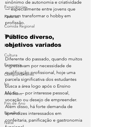
sinônimo de autonomia e criatividade 
Experiências
— especialmente entre jovens que 
querem transformar o hobby em 
Padarias
profissão.
Comida Regional
Tendências
Público diverso, 
objetivos variados
Portuguesa
Cultura
Diferente do passado, quando muitos 
Economia
ingressavam por necessidade de 
qualificação profissional, hoje uma 
Comportamento
parcela significativa dos estudantes 
his
busca a área logo após o Ensino 
Médio — por interesse pessoal, 
Ano Novo
vocação ou desejo de empreender. 
Fim de Ano
Além disso, há forte demanda de 
Réveillon
aprendizes interessados em 
confeitaria, panificação e gastronomia 
Natal
funcional.