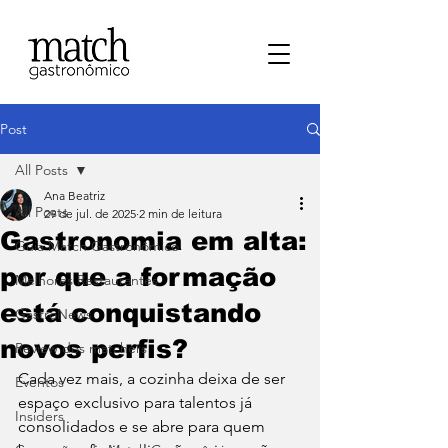
Post
All Posts
Ana Beatriz
All Posts
29 de jul. de 2025
2 min de leitura
Gastronomia em alta:
⁠Guia Match Gastronômico
por que a formação
Melhores Restaurantes
está conquistando
⁠GastroNews
novos perfis?
Review dos matchers
Cada vez mais, a cozinha deixa de ser 
Eventos
espaço exclusivo para talentos já 
⁠Insiders
consolidados e se abre para quem 