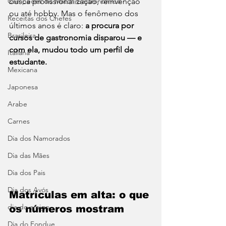
Campeões do Match Gastronômico
busca profissionalização, reinvenção 
ou até hobby. Mas o fenômeno dos 
Receitas dos Chefes
últimos anos é claro: 
a procura por 
Brasileira
cursos de gastronomia disparou — e 
com ela, mudou todo um perfil de 
Italiana
estudante.
Mexicana
Japonesa
Arabe
Carnes
Dia dos Namorados
Dia das Mães
Dia dos Pais
Dia dos Avós
Matrículas em alta: o que 
dia do amigo
os números mostram
Dia do Fondue