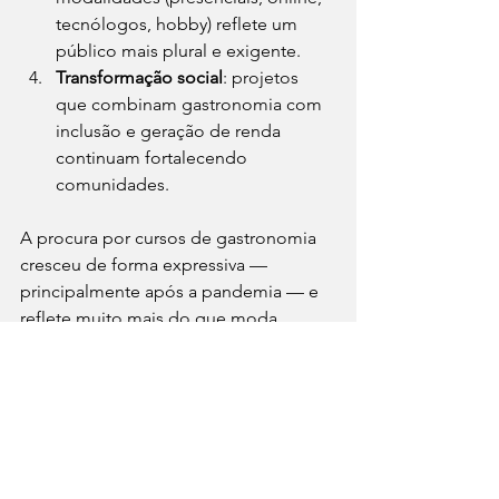
tecnólogos, hobby) reflete um 
público mais plural e exigente.
Transformação social
: projetos 
que combinam gastronomia com 
inclusão e geração de renda 
continuam fortalecendo 
comunidades.
A procura por cursos de gastronomia 
cresceu de forma expressiva — 
principalmente após a pandemia — e 
reflete muito mais do que moda. 
Ela representa uma mudança na 
relação com a comida, com a profissão 
e com o próprio aprendizado. 
Cozinhar deixou de ser expectativa e 
se tornou uma profissão estruturada, 