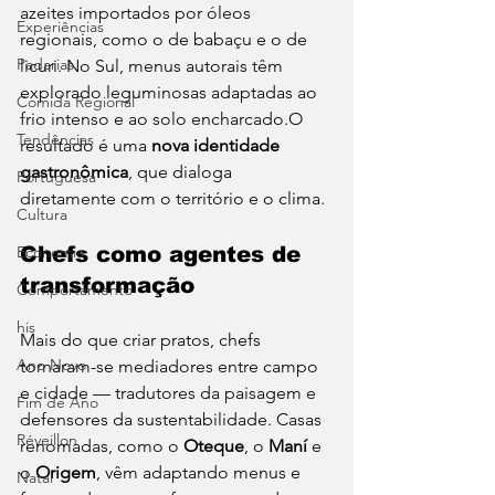
azeites importados por óleos 
Experiências
regionais, como o de babaçu e o de 
Padarias
licuri. No Sul, menus autorais têm 
explorado leguminosas adaptadas ao 
Comida Regional
frio intenso e ao solo encharcado.O 
Tendências
resultado é uma 
nova identidade 
gastronômica
, que dialoga 
Portuguesa
diretamente com o território e o clima.
Cultura
Economia
Chefs como agentes de 
transformação
Comportamento
his
Mais do que criar pratos, chefs 
Ano Novo
tornaram-se mediadores entre campo 
e cidade — tradutores da paisagem e 
Fim de Ano
defensores da sustentabilidade. Casas 
Réveillon
renomadas, como o 
Oteque
, o 
Maní
 e 
o 
Origem
, vêm adaptando menus e 
Natal