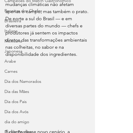
Campeões do Match Gastronômico
mudanças climáticas não afetam 
Receitas dos Chefes
apenas o campo, mas também o prato. 
De norte a sul do Brasil — e em 
Brasileira
diversas partes do mundo — chefs e 
Italiana
produtores já sentem os impactos 
diretos das transformações ambientais 
Mexicana
nas colheitas, no sabor e na 
Japonesa
disponibilidade dos ingredientes.
Arabe
Carnes
Dia dos Namorados
Dia das Mães
Dia dos Pais
Dia dos Avós
dia do amigo
E diante desse novo cenário, a 
Dia do Fondue