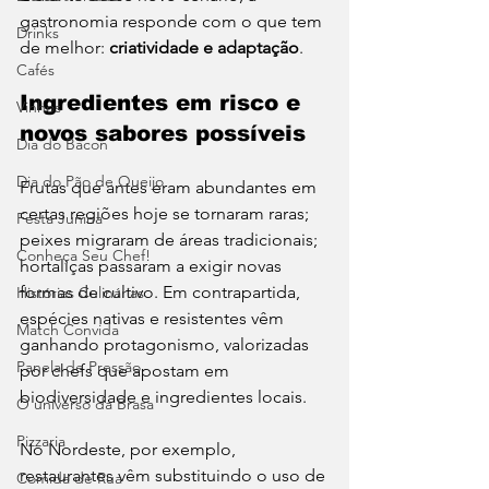
gastronomia responde com o que tem 
Drinks
de melhor: 
criatividade e adaptação
.
Cafés
Ingredientes em risco e 
Vinhos
novos sabores possíveis
Dia do Bacon
Dia do Pão de Queijo
Frutas que antes eram abundantes em 
certas regiões hoje se tornaram raras; 
Festa Junina
peixes migraram de áreas tradicionais; 
Conheça Seu Chef!
hortaliças passaram a exigir novas 
formas de cultivo. Em contrapartida, 
Histórias Culinárias
espécies nativas e resistentes vêm 
Match Convida
ganhando protagonismo, valorizadas 
Panela de Pressão
por chefs que apostam em 
biodiversidade e ingredientes locais.
O universo da Brasa
Pizzaria
No Nordeste, por exemplo, 
restaurantes vêm substituindo o uso de 
Comida de Rua