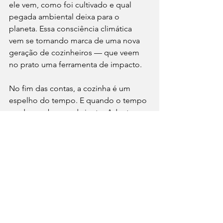
ele vem, como foi cultivado e qual 
pegada ambiental deixa para o 
planeta. Essa consciência climática 
vem se tornando marca de uma nova 
geração de cozinheiros — que veem 
no prato uma ferramenta de impacto.
No fim das contas, a cozinha é um 
espelho do tempo. E quando o tempo 
muda, o sabor muda junto. Adaptar-se 
não é mais opção: é a receita para 
continuar cozinhando — e vivendo — 
num mundo em transformação.
Cultura
Gastronomia
⁠GastroNews