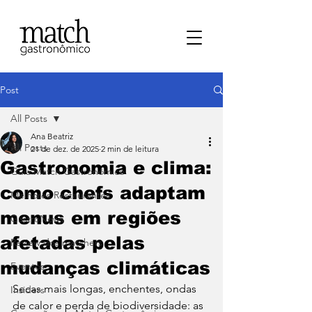
Post
All Posts
Ana Beatriz
All Posts
21 de dez. de 2025
2 min de leitura
Gastronomia e clima:
⁠Guia Match Gastronômico
como chefs adaptam
Melhores Restaurantes
menus em regiões
⁠GastroNews
afetadas pelas
Review dos matchers
mudanças climáticas
Eventos
Secas mais longas, enchentes, ondas 
⁠Insiders
de calor e perda de biodiversidade: as 