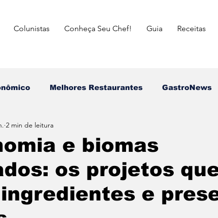
Colunistas
Conheça Seu Chef!
Guia
Receitas
onômico
Melhores Restaurantes
⁠GastroNews
n.
2 min de leitura
Eventos
⁠Insiders
Campeões do Match Gastron
nomia e biomas
dos: os projetos qu
asileira
Italiana
Mexicana
Japonesa
ingredientes e pres
a das Mães
Dia dos Pais
Dia dos Avós
dia 