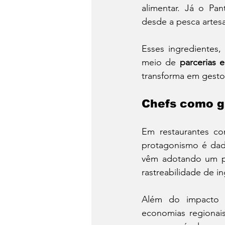
alimentar. Já o Pa
desde a pesca artesa
Esses ingredientes,
meio de 
parcerias 
transforma em gesto p
Chefs como gu
Em restaurantes c
protagonismo é dado
vêm adotando um pa
rastreabilidade de i
Além do impacto am
economias regionai