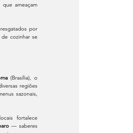
s, que ameaçam 
resgatados por 
 de cozinhar se 
oma
 (Brasília), o 
versas regiões 
nus sazonais, 
ais fortalece 
paro
 — saberes 