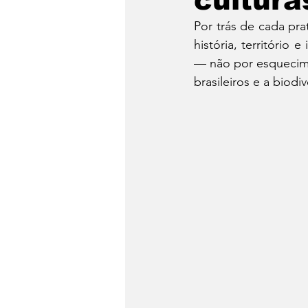
cultura
Por trás de cada pra
Dia do Fondue
Drinks
história, território
— não por esquecime
brasileiros e a biod
Festa Junina
Conheça 
Panela de Pressão