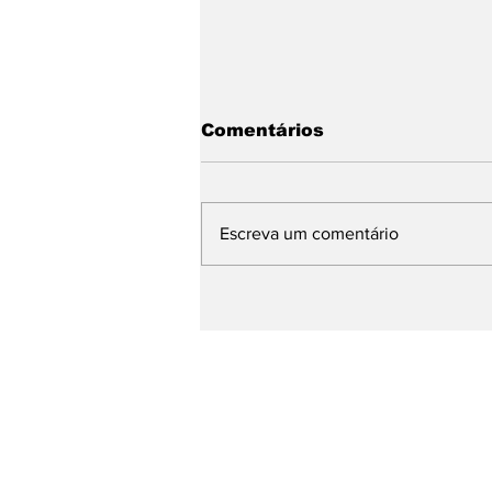
Comentários
Escreva um comentário
Bebida Sem Álcool: A
categoria que seu
cardápio ainda está
ignorando
SOBRE
VIDEOS
NOTÍCIAS
CONTATO