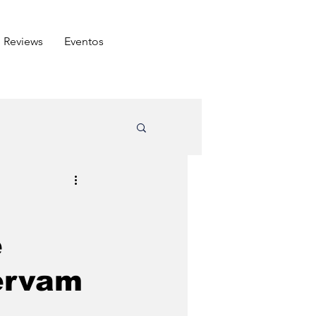
Reviews
⁠Eventos
ômico
e
Arabe
Carnes
ervam
do amigo