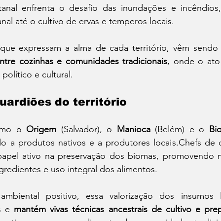
ntanal enfrenta o desafio das inundações e incêndio
nal até o cultivo de ervas e temperos locais.
 que expressam a alma de cada território, vêm sendo 
entre cozinhas e comunidades tradicionais
, onde o ato
olítico e cultural.
ardiões do território
omo o 
Origem
 (Salvador), o 
Manioca
 (Belém) e o 
Bi
 a produtos nativos e a produtores locais.Chefs de di
pel ativo na preservação dos biomas, promovendo me
ngredientes e uso integral dos alimentos.
biental positivo, essa valorização dos insumos loc
s e 
mantém vivas técnicas ancestrais de cultivo e pre