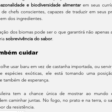
sazonalidade e biodiversidade alimentar
 em seus curríc
de chefs conscientes, capazes de traduzir em seus pra
igem dos ingredientes.
vação dos biomas pode ser o que garantirá não apenas a
ria 
sobrevivência do sabor
.
ambém cuidar
lhe usar baru em vez de castanha importada, ou servir 
de espécies exóticas, ele está tomando uma posiçã
 e também de esperança.
sileira tem a chance única de mostrar ao mundo q
em caminhar juntas. No fogo, no prato e na terra, o sab
or da resistência.