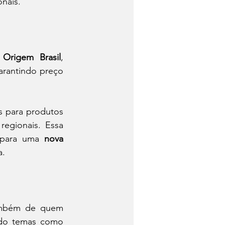
onais.
 Origem Brasil
, 
rantindo preço 
s para produtos 
egionais. Essa 
 para uma 
nova 
a.
mbém de quem 
consome.Por isso, escolas de gastronomia e projetos sociais vêm incluindo temas como 