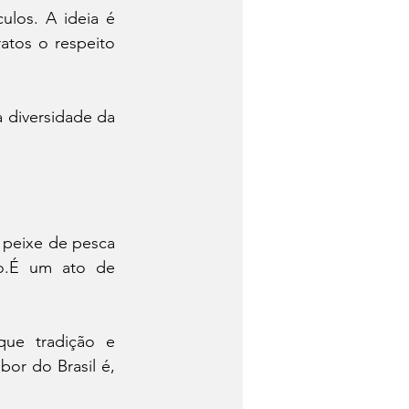
ulos. A ideia é 
tos o respeito 
 diversidade da 
peixe de pesca 
o.É um ato de 
ue tradição e 
or do Brasil é, 