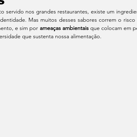
s
to servido nos grandes restaurantes, existe um ingredie
Cafés
Vinhos
Dia do Bacon
Dia do Pão
 e identidade. Mas muitos desses sabores correm o risco
nto, e sim por 
ameaças ambientais
 que colocam em pe
iversidade que sustenta nossa alimentação.
Seu Chef!
Histórias Culinárias
Match Convida