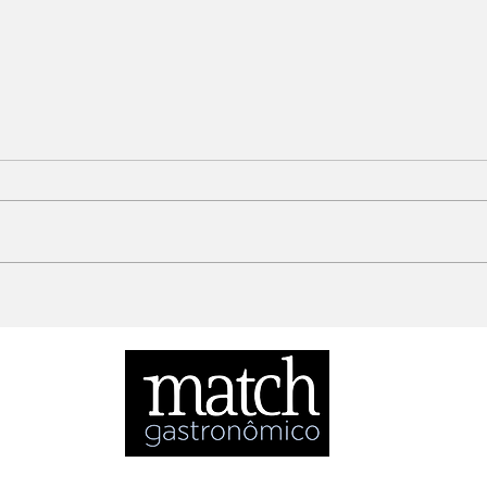
Como os restaurantes
Hist
mudam um bairro
ori