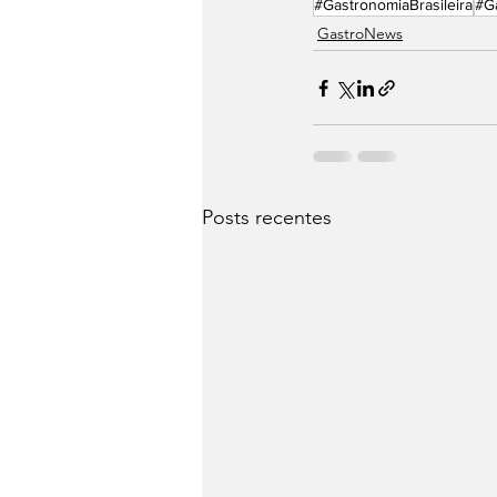
#GastronomiaBrasileira
#G
⁠GastroNews
Posts recentes